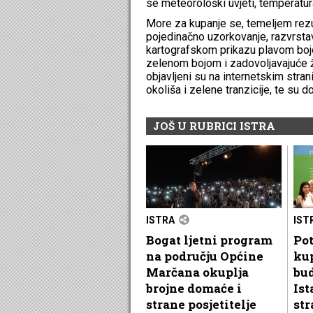
se meteorološki uvjeti, temperatura
More za kupanje se, temeljem rezul
pojedinačno uzorkovanje, razvrsta
kartografskom prikazu plavom boj
zelenom bojom i zadovoljavajuće ž
objavljeni su na internetskim stra
okoliša i zelene tranzicije, te su d
JOŠ U RUBRICI ISTRA
ISTRA
IST
Bogat ljetni program
Pot
na području Općine
kup
Marčana okuplja
bu
brojne domaće i
Ist
strane posjetitelje
str