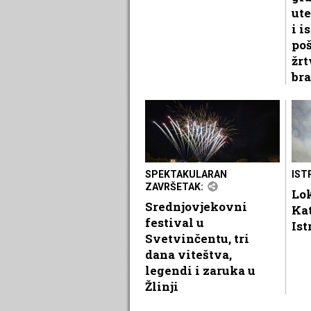
ute
i i
po
žrt
bra
SPEKTAKULARAN
IST
ZAVRŠETAK:
Lok
Srednjovjekovni
Ka
festival u
Ist
Svetvinčentu, tri
dana viteštva,
legendi i zaruka u
Žlinji