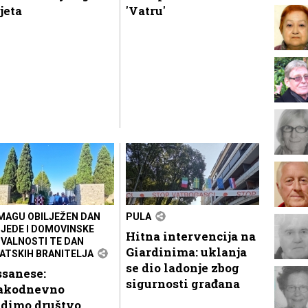
jeta
'Vatru'
MAGU OBILJEŽEN DAN
PULA
JEDE I DOMOVINSKE
Hitna intervencija na
VALNOSTI TE DAN
Giardinima: uklanja
ATSKIH BRANITELJA
se dio ladonje zbog
ssanese:
sigurnosti građana
akodnevno
adimo društvo