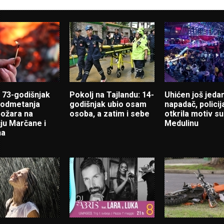
 73-godišnjak
Pokolj na Tajlandu: 14-
Uhićen još jeda
podmetanja
godišnjak ubio osam
napadač, policij
 požara na
osoba, a zatim i sebe
otkrila motiv s
ju Marčane i
Medulinu
na