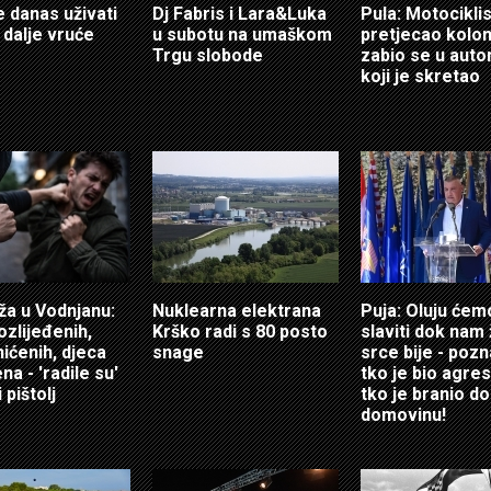
e danas uživati
Dj Fabris i Lara&Luka
Pula: Motociklis
 i dalje vruće
u subotu na umaškom
pretjecao kolon
Trgu slobode
zabio se u auto
koji je skretao
ža u Vodnjanu:
Nuklearna elektrana
Puja: Oluju ćem
ozlijeđenih,
Krško radi s 80 posto
slaviti dok nam 
hićenih, djeca
snage
srce bije - poz
a - 'radile su'
tko je bio agres
 pištolj
tko je branio do
domovinu!