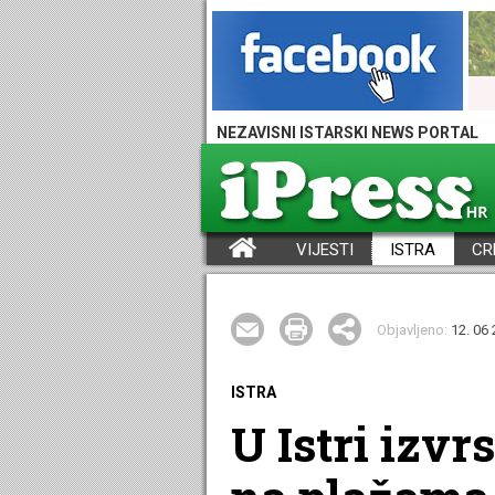
NEZAVISNI ISTARSKI NEWS PORTAL
VIJESTI
ISTRA
CR
iPress - Vijesti iz Istre, Hrvatske i svijeta
Objavljeno:
12. 06 
ISTRA
U Istri izv