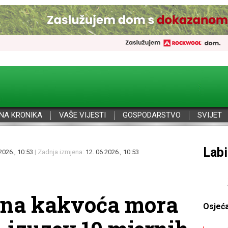
NA KRONIKA
VAŠE VIJESTI
GOSPODARSTVO
SVIJET
Por
2026., 10:53
| Zadnja izmjena:
12. 06 2026., 10:53
rsna kakvoća mora
Osjeć