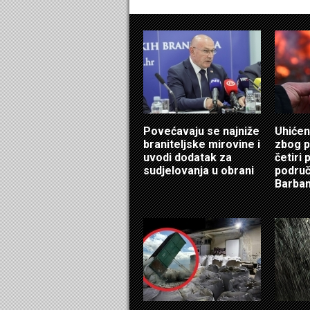
Povećavaju se najniže
Uhićen
braniteljske mirovine i
zbog 
uvodi dodatak za
četiri
sudjelovanja u obrani
područ
Barba