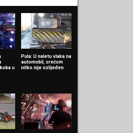
n
Pula: U naletu vlaka na
a
automobil, srećom
ukoba u
nitko nije ozlijeđen