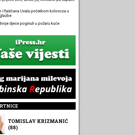
e i Pješčana Uvala početkom kolovoza u
glazbe
 dvoje djece poginuli u požaru kuće
RTNICE
TOMISLAV KRIZMANIĆ
(88)