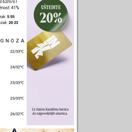
4.12m/s SZ
žnost: 48%
azak:
5:57
azak:
20:25
OGNOZA
25/31℃
25/31℃
26/32℃
26/32℃
27/32℃