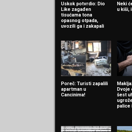
Uskok potvrdio: Dio
Neki ć
Like zagađen
u kiši,
tisućama tona
opasnog otpada,
uvozili ga i zakapali
Poreč: Turisti zapalili
Maklja
apartman u
Dvoje 
Cancinima!
šest u
ugrožen
palice i