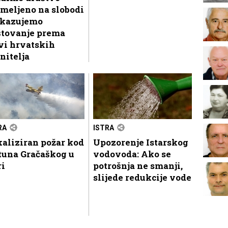
meljeno na slobodi
skazujemo
štovanje prema
vi hrvatskih
nitelja
RA
ISTRA
aliziran požar kod
Upozorenje Istarskog
tuna Gračaškog u
vodovoda: Ako se
ri
potrošnja ne smanji,
slijede redukcije vode