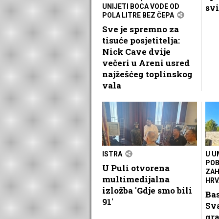
svi
UNIJETI BOCA VODE OD
POLA LITRE BEZ ČEPA
Sve je spremno za
tisuće posjetitelja:
Nick Cave dvije
večeri u Areni usred
najžešćeg toplinskog
vala
ISTRA
U U
POB
U Puli otvorena
ZAH
multimedijalna
HRV
izložba 'Gdje smo bili
Ba
91'
Sv
gr