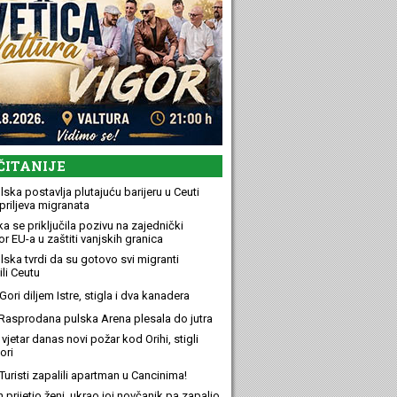
ČITANIJE
ska postavlja plutajuću barijeru u Ceuti
priljeva migranata
a se priključila pozivu na zajednički
r EU-a u zaštiti vanjskih granica
lska tvrdi da su gotovo svi migranti
li Ceutu
ori diljem Istre, stigla i dva kanadera
Rasprodana pulska Arena plesala do jutra
 vjetar danas novi požar kod Orihi, stigli
ori
Turisti zapalili apartman u Cancinima!
n prijetio ženi, ukrao joj novčanik pa zapalio