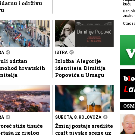
idarnu i održivu
kuću
ru
Banjol
znaku 
Otac i
RA
ISTRA
uli održan
Izložba 'Alegorije
mohod hrvatskih
identiteta' Dimitija
nitelja
Popovića u Umagu
OSM
RA
SUBOTA, 8. KOLOVOZA
oreč stiže tisuće
Žminj postaje središte
rtaša iz cijelog
craft pivske scene uz