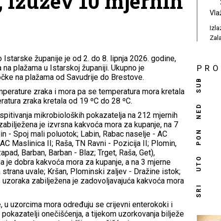
 izuzev 10 mjernih
Vla
Izl
Zal
Istarske županije je od 2. do 8. lipnja 2026. godine,
 na plažama u Istarskoj županiji. Ukupno je
PR
čke na plažama od Savudrije do Brestove.
SUB
mperature zraka i mora pa se temperatura mora kretala
ratura zraka kretala od 19 ºC do 28 ºC.
NED
ispitivanja mikrobioloških pokazatelja na 212 mjernih
abilježena je izvrsna kakvoća mora za kupanje, na 7
PON
n - Spoj mali poluotok; Labin, Rabac naselje - AC
AC Maslinica II; Raša, TN Ravni - Pozicija II; Plomin,
apad, Barban, Barban - Blaz; Trget, Raša, Get),
UTO
a je dobra kakvoća mora za kupanje, a na 3 mjerne
 strana uvale; Kršan, Plominski zaljev - Dražine istok;
 % uzoraka zabilježena je zadovoljavajuća kakvoća mora
SRI
 u uzorcima mora određuju se crijevni enterokoki i
 pokazatelji onečišćenja, a tijekom uzorkovanja bilježe