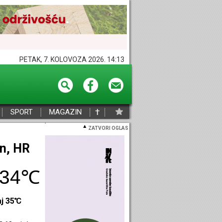
PETAK, 7. KOLOVOZA 2026. 14:13
†
SPORT
MAGAZIN
ZATVORI OGLAS
eč, HR
34℃
aj 37℃