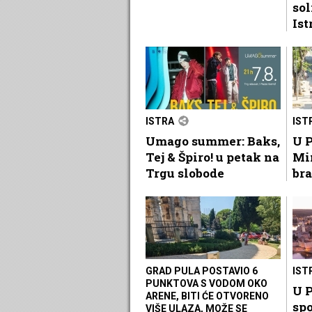
sol
Ist
ISTRA
IST
Umago summer: Baks,
U P
Tej & Špiro! u petak na
Mi
Trgu slobode
bra
GRAD PULA POSTAVIO 6
IST
PUNKTOVA S VODOM OKO
U P
ARENE, BITI ĆE OTVORENO
spo
VIŠE ULAZA, MOŽE SE