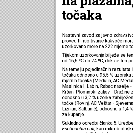
na plažama,
točaka
Nastavni zavod za javno zdravstvo 
proveo II. ispitivanje kakvoće mora
uzorkovano more na 222 mjerne to
Tijekom uzorkovanja bilježe se te
od 16,6 ºC do 24 ºC, dok se tempe
Na temelju pojedinačnih rezultata 
točaka odnosno u 95,5 % uzoraka z
mjernih točaka (Medulin, AC Meduli
Maslinica I; Labin, Rabac naselje - 
Kršan, Plominski zaljev - Dražine z
odnosno u 3,2 % uzorka zabilježen
točke (Rovinj, AC Veštar - Sjeverna
Ližnjan, Salbunić), odnosno u 1,4
za kupanje.
Sukladno odredbi članka 5. Uredbe,
Escherichia coli
, kao mikrobiološki