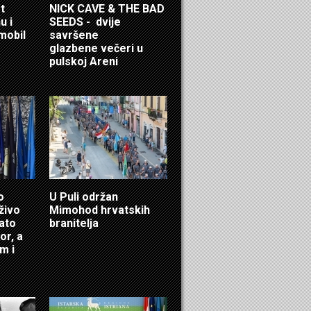
t
NICK CAVE & THE BAD
u i
SEEDS - dvije
mobil
savršene
glazbene večeri u
pulskoj Areni
o
U Puli održan
živo
Mimohod hrvatskih
nato
branitelja
or, a
m i