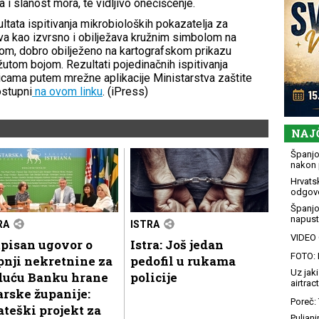
 i slanost mora, te vidljivo onečišćenje.
tata ispitivanja mikrobioloških pokazatelja za
va kao izvrsno i obilježava kružnim simbolom na
om, dobro obilježeno na kartografskom prikazu
utom bojom. Rezultati pojedinačnih ispitivanja
nicama putem mrežne aplikacije Ministarstva zaštite
ostupni
na ovom linku
. (iPress)
NAJ
Španjol
nakon 
Hrvatsk
odgovo
Španjo
napusti
RA
ISTRA
VIDEO G
pisan ugovor o
Istra: Još jedan
FOTO: 
nji nekretnine za
pedofil u rukama
Uz jaki
duću Banku hrane
policije
airtract
arske županije:
Poreč: 
ateški projekt za
Puljani