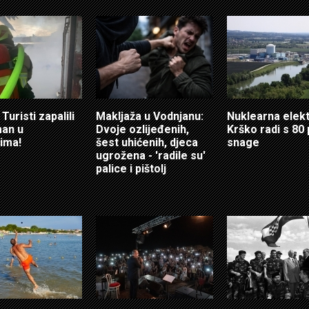
Turisti zapalili
Makljaža u Vodnjanu:
Nuklearna elek
an u
Dvoje ozlijeđenih,
Krško radi s 80
ima!
šest uhićenih, djeca
snage
ugrožena - 'radile su'
palice i pištolj