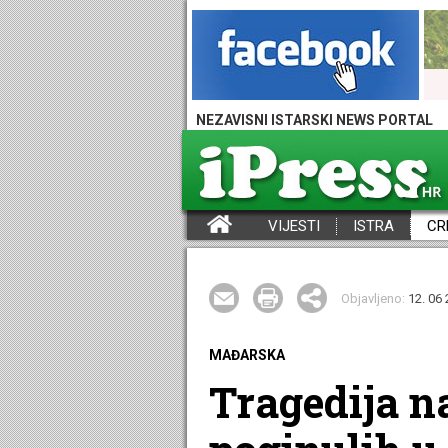
NEZAVISNI ISTARSKI NEWS PORTAL
VIJESTI
ISTRA
CR
iPress - Vijesti iz Istre, Hrvatske i svijeta
Objavljeno:
12. 06 
MAĐARSKA
Tragedija n