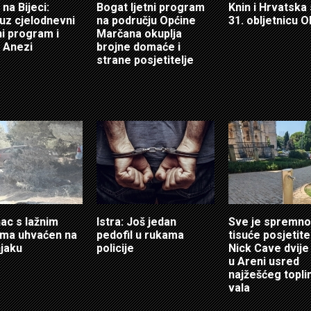
 na Bijeci:
Bogat ljetni program
Knin i Hrvatska
 uz cjelodnevni
na području Općine
31. obljetnicu O
i program i
Marčana okuplja
 Anezi
brojne domaće i
strane posjetitelje
ac s lažnim
Istra: Još jedan
Sve je spremno
ama uhvaćen na
pedofil u rukama
tisuće posjetitel
jaku
policije
Nick Cave dvije
u Areni usred
najžešćeg topl
vala