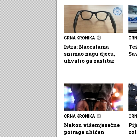
CRNA KRONIKA
CRN
Istra: Naočalama
Teš
snimao nagu djecu,
Sa
uhvatio ga zaštitar
CRNA KRONIKA
CRN
Nakon višemjesečne
Pij
potrage uhićen
ozl