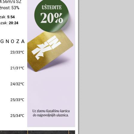
2.53m/s SI
žnost: 43%
azak:
5:55
azak:
20:27
OGNOZA
27/32℃
24/30℃
25/31℃
26/31℃
26/32℃