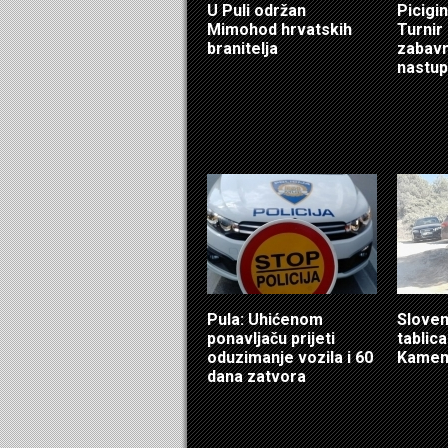
U Puli održan
Picigin
Mimohod hrvatskih
Turnir
branitelja
zabavn
nastup
Pula: Uhićenom
Sloven
ponavljaču prijeti
tablic
oduzimanje vozila i 60
Kamen
dana zatvora