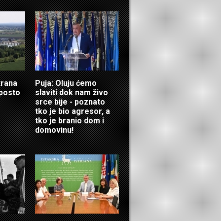
trana
Puja: Oluju ćemo
 posto
slaviti dok nam živo
srce bije - poznato
tko je bio agresor, a
tko je branio dom i
domovinu!