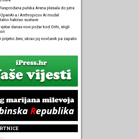
Rasprodana pulska Arena plesala do jutra
OpenAI-a i Anthropicov AI model
alno hakirao sustave
 vjetar danas novi požar kod Orihi, stigli
ori
n prijetio ženi, ukrao joj novčanik pa zapalio
RTNICE