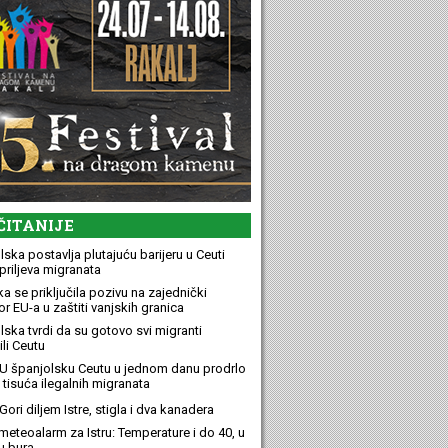
ČITANIJE
ska postavlja plutajuću barijeru u Ceuti
priljeva migranata
a se priključila pozivu na zajednički
r EU-a u zaštiti vanjskih granica
lska tvrdi da su gotovo svi migranti
li Ceutu
U španjolsku Ceutu u jednom danu prodrlo
 tisuća ilegalnih migranata
ori diljem Istre, stigla i dva kanadera
meteoalarm za Istru: Temperature i do 40, u
u bura