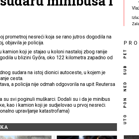
 sudaru minibusa i
Vla
Izl
Zal
oj prometnoj nesreći koja se rano jutros dogodila na
objavila je policija.
PR
PET
kamion koji je stajao u koloni nastaloj zbog ranije
odila u blizini Győra, oko 122 kilometra zapadno od
SUB
dnog sudara na istoj dionici autoceste, u kojem je
anje cesta.
NED
tava, a policija nije odmah odgovorila na upit Reutersa
 da su svi poginuli muškarci. Dodali su i da je minibus
PON
 kao i kamion koji je sudjelovao u prvoj nesreći.
onalno upravljanje katastrofama)
UTO
IKA