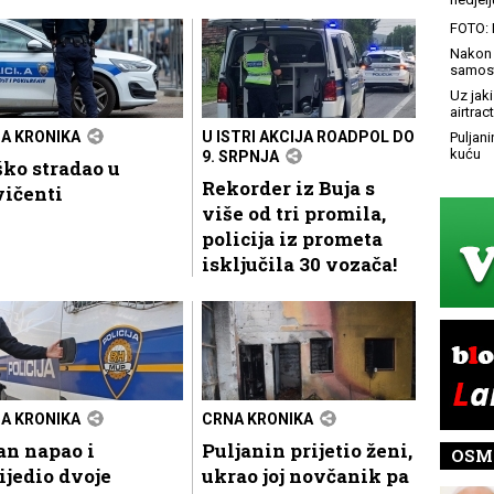
FOTO: 
Nakon 
samost
Uz jaki
airtract
A KRONIKA
U ISTRI AKCIJA ROADPOL DO
Puljani
kuću
9. SRPNJA
ko stradao u
Rekorder iz Buja s
vičenti
više od tri promila,
policija iz prometa
isključila 30 vozača!
A KRONIKA
CRNA KRONIKA
an napao i
Puljanin prijetio ženi,
OSM
ijedio dvoje
ukrao joj novčanik pa