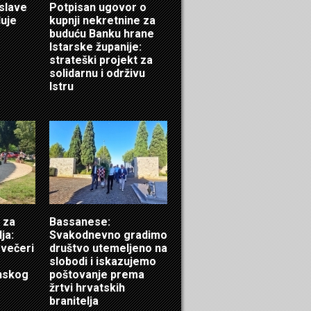
 slave
Potpisan ugovor o
luje
kupnji nekretnine za
buduću Banku hrane
Istarske županije:
strateški projekt za
solidarnu i održivu
Istru
 za
Bassanese:
ja:
Svakodnevno gradimo
 večeri
društvo utemeljeno na
slobodi i iskazujemo
inskog
poštovanje prema
žrtvi hrvatskih
branitelja