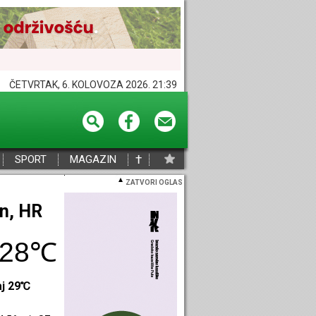
ČETVRTAK, 6. KOLOVOZA 2026. 21:39
†
SPORT
MAGAZIN
ZATVORI OGLAS
eč, HR
29℃
aj 28℃