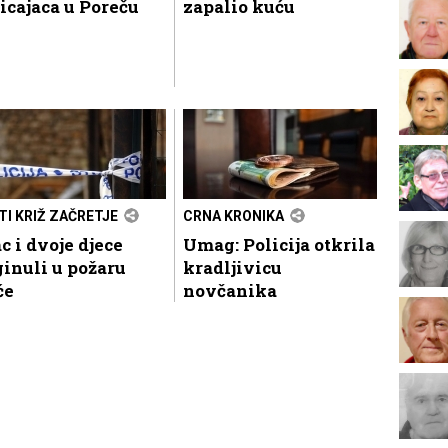
icajaca u Poreču
zapalio kuću
TI KRIŽ ZAČRETJE
CRNA KRONIKA
c i dvoje djece
Umag: Policija otkrila
inuli u požaru
kradljivicu
će
novčanika