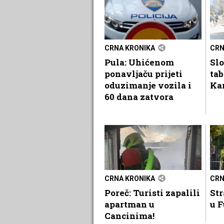
CRNA KRONIKA
CRN
Pula: Uhićenom
Sl
ponavljaču prijeti
ta
oduzimanje vozila i
Ka
60 dana zatvora
CRNA KRONIKA
CRN
Poreč: Turisti zapalili
Str
apartman u
u F
Cancinima!