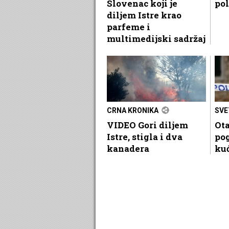
Slovenac koji je
pol
diljem Istre krao
parfeme i
multimedijski sadržaj
CRNA KRONIKA
SVE
VIDEO Gori diljem
Ota
Istre, stigla i dva
pog
kanadera
ku