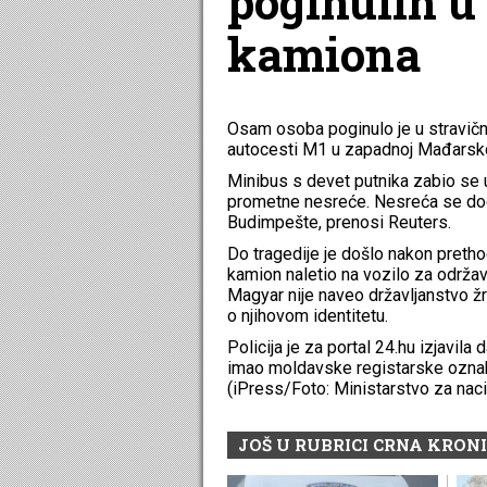
poginulih u
kamiona
Osam osoba poginulo je u stravičn
autocesti M1 u zapadnoj Mađarskoj, 
Minibus s devet putnika zabio se u 
prometne nesreće. Nesreća se dog
Budimpešte, prenosi Reuters.
Do tragedije je došlo nakon pretho
kamion naletio na vozilo za održav
Magyar nije naveo državljanstvo žr
o njihovom identitetu.
Policija je za portal 24.hu izjavila
imao moldavske registarske oznake,
(iPress/Foto: Ministarstvo za naci
JOŠ U RUBRICI CRNA KRON