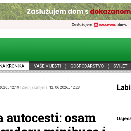
NA KRONIKA
VAŠE VIJESTI
GOSPODARSTVO
SVIJET
Por
2026., 12:19
| Zadnja izmjena:
12. 06 2026., 12:23
a autocesti: osam
Osjeć