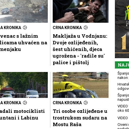
A KRONIKA
CRNA KRONIKA
ovenac s lažnim
Makljaža u Vodnjanu:
blicama uhvaćen na
Dvoje ozlijeđenih,
menjaku
šest uhićenih, djeca
ugrožena - 'radile su'
palice i pištolj
NAJ
Španjol
nakon 
Hrvatsk
odgovo
Španjo
napusti
A KRONIKA
CRNA KRONIKA
VIDEO 
adali motociklisti
Tri osobe ozlijeđene u
oko 60
untani i Labinu
trostrukom sudaru na
VIDEO G
Mostu Raša
Crveni 
nedjelj