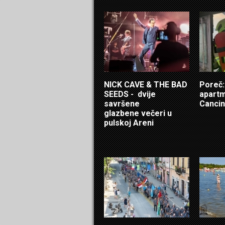
NICK CAVE & THE BAD
Poreč: 
SEEDS - dvije
apartm
savršene
Cancin
glazbene večeri u
pulskoj Areni