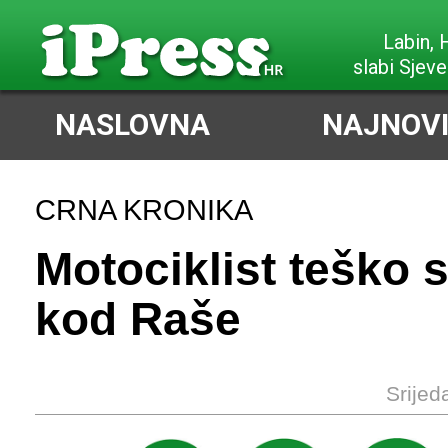
Labin,
slabi Sjeve
NASLOVNA
NAJNOVI
CRNA KRONIKA
Motociklist teško 
kod Raše
Srijed