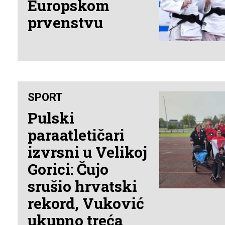
Europskom
prvenstvu
SPORT
Pulski
paraatletičari
izvrsni u Velikoj
Gorici: Čujo
srušio hrvatski
rekord, Vuković
ukupno treća