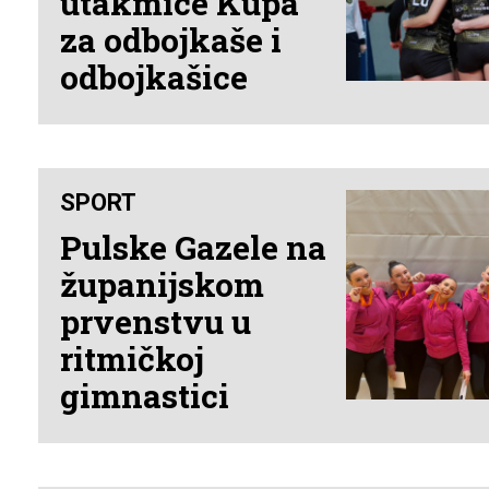
utakmice Kupa
za odbojkaše i
odbojkašice
SPORT
Pulske Gazele na
županijskom
prvenstvu u
ritmičkoj
gimnastici