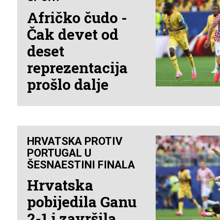
Afričko čudo -
Čak devet od
deset
reprezentacija
prošlo dalje
HRVATSKA PROTIV
PORTUGAL U
ŠESNAESTINI FINALA
Hrvatska
pobijedila Ganu
2-1 i završila