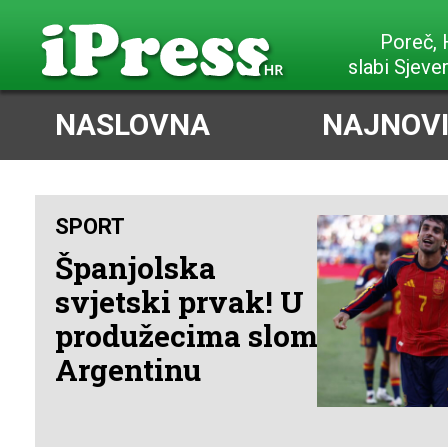
Poreč,
slabi Sjeve
NASLOVNA
NAJNOVI
SPORT
Španjolska
svjetski prvak! U
produžecima slomila
Argentinu