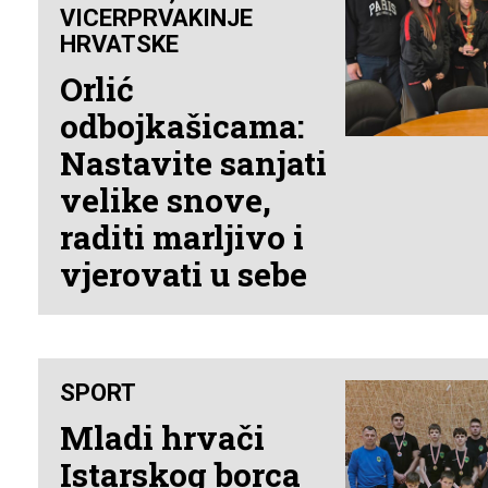
VICERPRVAKINJE
HRVATSKE
Orlić
odbojkašicama:
Nastavite sanjati
velike snove,
raditi marljivo i
vjerovati u sebe
SPORT
Mladi hrvači
Istarskog borca