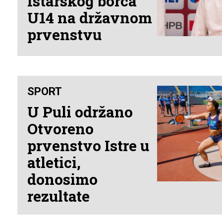
Istarskog borca
U14 na državnom
prvenstvu
SPORT
U Puli održano
Otvoreno
prvenstvo Istre u
atletici,
donosimo
rezultate