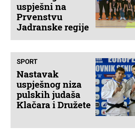
uspješni na
Prvenstvu
Jadranske regije
SPORT
Nastavak
uspješnog niza
pulskih judaša
Klačara i Družete