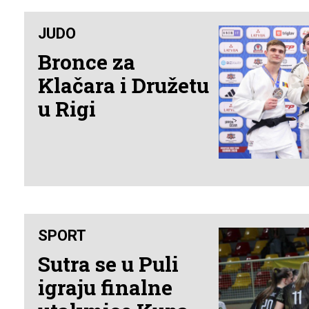
JUDO
Bronce za
Klačara i Družetu
u Rigi
SPORT
Sutra se u Puli
igraju finalne