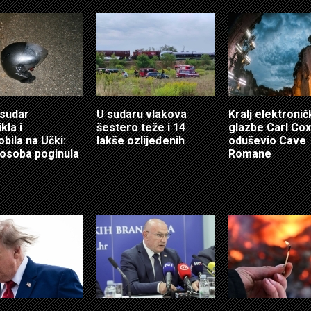
sudar
U sudaru vlakova
Kralj elektroni
kla i
šestero teže i 14
glazbe Carl Cox
bila na Učki:
lakše ozlijeđenih
oduševio Cave
osoba poginula
Romane