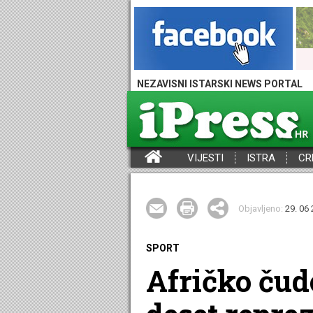
NEZAVISNI ISTARSKI NEWS PORTAL
VIJESTI
ISTRA
CR
iPress - Vijesti iz Istre, Hrvatske i svijeta
Objavljeno:
29. 06 
SPORT
Afričko čud