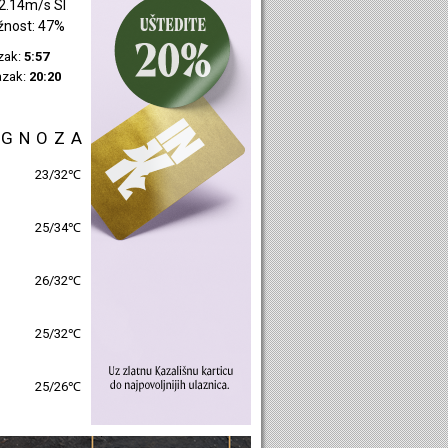
0.22m/s JZ
žnost: 41%
azak:
5:59
azak:
20:23
OGNOZA
27/30℃
26/32℃
27/31℃
26/32℃
26/27℃