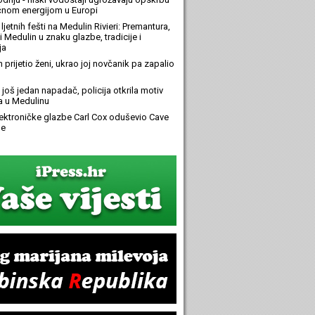
ičnom energijom u Europi
ljetnih fešti na Medulin Rivieri: Premantura,
 Medulin u znaku glazbe, tradicije i
ja
n prijetio ženi, ukrao joj novčanik pa zapalio
još jedan napadač, policija otkrila motiv
 u Medulinu
elektroničke glazbe Carl Cox oduševio Cave
e