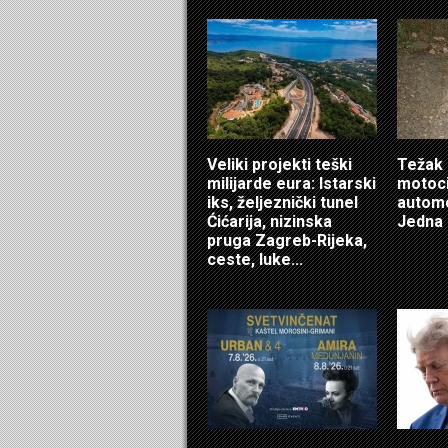
Veliki projekti teški
Težak 
milijarde eura: Istarski
motoci
iks, željeznički tunel
automo
Ćićarija, nizinska
Jedna 
pruga Zagreb-Rijeka,
ceste, luke...