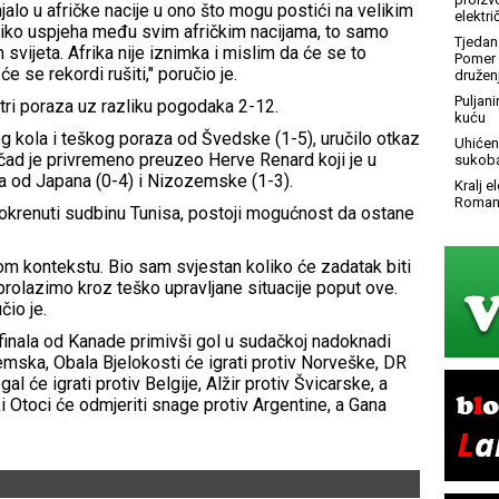
lo u afričke nacije u ono što mogu postići na velikim
elektr
toliko uspjeha među svim afričkim nacijama, to samo
Tjedan 
 svijeta. Afrika nije iznimka i mislim da će se to
Pomer i
će se rekordi rušiti," poručio je.
družen
Puljani
 tri poraza uz razliku pogodaka 2-12.
kuću
 kola i teškog poraza od Švedske (1-5), uručilo otkaz
Uhićen 
čad je privremeno preuzeo Herve Renard koji je u
sukoba
za od Japana (0-4) i Nizozemske (1-3).
Kralj 
Roman
eokrenuti sudbinu Tunisa, postoji mogućnost da ostane
om kontekstu. Bio sam svjestan koliko će zadatak biti
prolazimo kroz teško upravljane situacije poput ove.
čio je.
i finala od Kanade primivši gol u sudačkoj nadoknadi
mska, Obala Bjelokosti će igrati protiv Norveške, DR
 će igrati protiv Belgije, Alžir protiv Švicarske, a
ki Otoci će odmjeriti snage protiv Argentine, a Gana