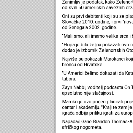
Zanimljiv je podatak, kako Zelenor
od svih 50 američkih saveznih drž
Oni su prvi debitanti koji su se pl
Slovačke 2010. godine, i prvi "nov
od Senegala 2002. godine.
"Mali smo, ali imamo velika srca i 
"Ekipa je bila željna pokazati ovo 
dodao je izbornik Zelenortskih Ot
Najviše su pokazali Marokanci koj
broncu od Hrvatske.
"U Americi želimo dokazati da Kata
tabora.
Zayn Nabbi, voditelj podcasta On 
apsolutno nije slučajnost.
Maroko je ovo počeo planirati prije
centar i akademiju. "Kralj te zemlj
igrača odbija priliku igrati za euro
Napadač Gane Brandon Thomas-As
afričkog nogometa.