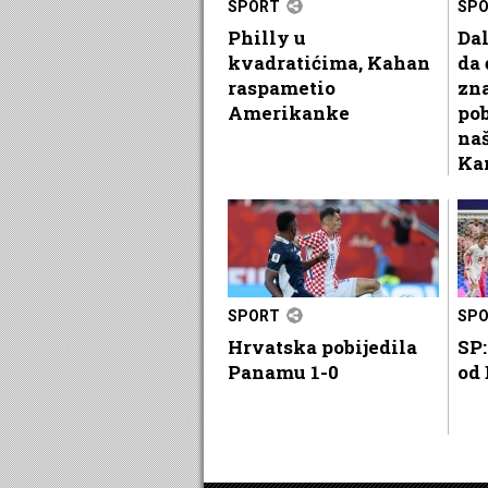
SPORT
SP
Philly u
Dal
kvadratićima, Kahan
da 
raspametio
zn
Amerikanke
pob
na
Ka
SPORT
SP
Hrvatska pobijedila
SP:
Panamu 1-0
od 