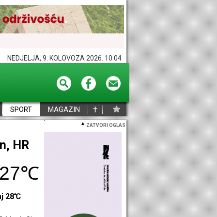
NEDJELJA, 9. KOLOVOZA 2026. 10:04
†
SPORT
MAGAZIN
ZATVORI OGLAS
eč, HR
29℃
aj 29℃