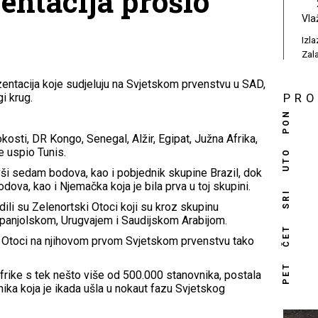
entacija prošlo
Vla
Izl
Zal
zentacija koje sudjeluju na Svjetskom prvenstvu u SAD,
i krug.
PR
PON
kosti, DR Kongo, Senegal, Alžir, Egipat, Južna Afrika,
je uspio Tunis.
UTO
vši sedam bodova, kao i pobjednik skupine Brazil, dok
odova, kao i Njemačka koja je bila prva u toj skupini.
SRI
ili su Zelenortski Otoci koji su kroz skupinu
Španjolskom, Urugvajem i Saudijskom Arabijom.
ČET
i Otoci na njihovom prvom Svjetskom prvenstvu tako
PET
rike s tek nešto više od 500.000 stanovnika, postala
nika koja je ikada ušla u nokaut fazu Svjetskog