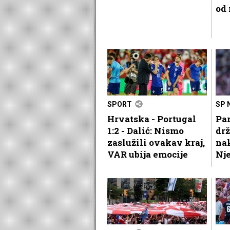
od
SPORT
SP 
Hrvatska - Portugal
Par
1:2 - Dalić: Nismo
dr
zaslužili ovakav kraj,
na
VAR ubija emocije
Nj