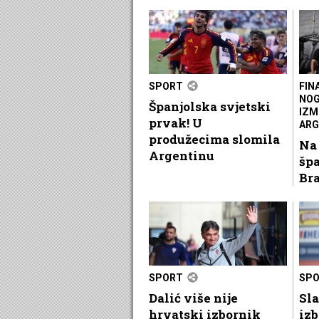
SPORT
FIN
NOG
Španjolska svjetski
IZM
prvak! U
ARG
produžecima slomila
Na
Argentinu
špa
Bra
SPORT
SP
Dalić više nije
Sla
hrvatski izbornik
izb