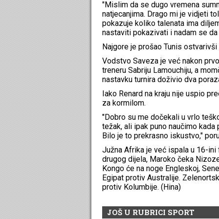
"Mislim da se dugo vremena sumnja
natjecanjima. Drago mi je vidjeti 
pokazuje koliko talenata ima diljem
nastaviti pokazivati ​​i nadam se da 
Najgore je prošao Tunis ostvarivši
Vodstvo Saveza je već nakon prvog
treneru Sabriju Lamouchiju, a mom
nastavku turnira doživio dva pora
Iako Renard na kraju nije uspio pr
za kormilom.
"Dobro su me dočekali u vrlo tešk
težak, ali ipak puno naučimo kada 
Bilo je to prekrasno iskustvo," poru
Južna Afrika je već ispala u 16-in
drugog dijela, Maroko čeka Nizoze
Kongo će na noge Engleskoj, Senegal
Egipat protiv Australije. Zelenorts
protiv Kolumbije. (Hina)
JOŠ U RUBRICI SPORT