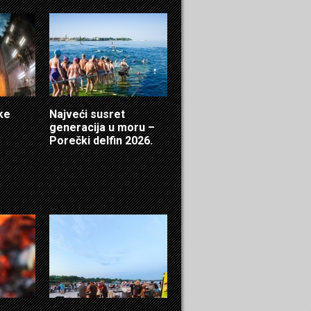
čke
Najveći susret
generacija u moru –
Porečki delfin 2026.