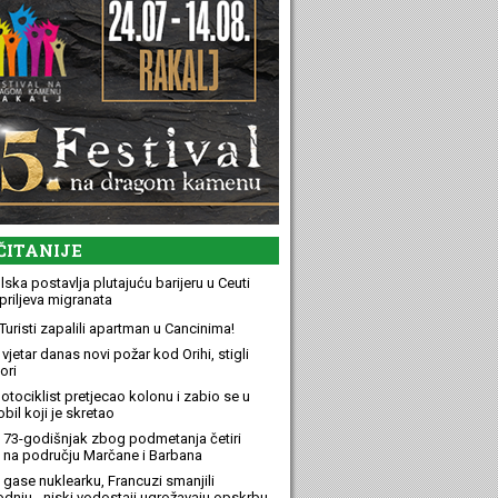
ČITANIJE
ska postavlja plutajuću barijeru u Ceuti
priljeva migranata
Turisti zapalili apartman u Cancinima!
 vjetar danas novi požar kod Orihi, stigli
ori
otociklist pretjecao kolonu i zabio se u
bil koji je skretao
 73-godišnjak zbog podmetanja četiri
 na području Marčane i Barbana
 gase nuklearku, Francuzi smanjili
odnju - niski vodostaji ugrožavaju opskrbu