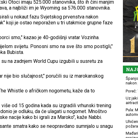
tski Otoci imaju 525.000 stanovnika, što ih čini manjim
ava, a najbliži im je Wyoming sa 576.000 stanovnika.
asirali u nokaut fazu Svjetskog prvenstva nakon
ak" koji je ostao neporažen u tri utakmice grupne faze
borci smo," kazao je 40-godišnji vratar Vozinha.
cijelom svijetu. Ponosni smo na sve što smo postigli,"
oka Bubista.
i su na zadnjem World Cupu izgubili u susretu za
NAJ
r nije bio slučajnost," poručili su iz marokanskog
Španjol
nakon 
The Whistle o afričkom nogometu, kaže da to
Poreč: 
Uz jaki
airtract
 više od 15 godina kada su izgradili vrhunski trening
Pula: M
e donio je odluku, da će ulagati u nogomet. Mnoštvo
automo
pske nacije kako bi igrali za Maroko", kaže Nabbi.
Uhićen
ante smatra kako se neopravdano sumnjalo u snagu
požara
Mađari
proizv