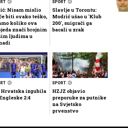
ORT
SPORT
ić: Nisam mislio
Slavlje u Torontu:
će biti ovako teško,
Modrić ušao u 'Klub
amo koliko ova
200', suigrači ga
jeda znači brojnim
bacali u zrak
šim ljudima u
nadi
ORT
SPORT
 Hrvatska izgubila
HZJZ objavio
Engleske 2:4
preporuke za putnike
na Svjetsko
prvenstvo