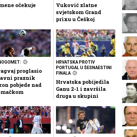
 mene očekuje
Vuković zlatne
svjetskom Grand
prixu u Češkoj
NOGOMET:
HRVATSKA PROTIV
PORTUGAL U ŠESNAESTINI
agvaj proglasio
FINALA
žavni praznik
Hrvatska pobijedila
kon pobjede nad
Ganu 2-1 i završila
emačkom
druga u skupini