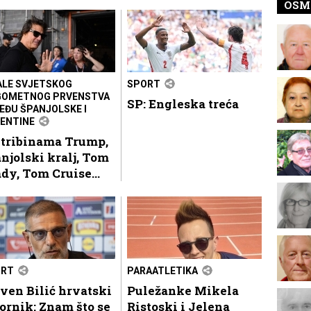
OSM
ALE SVJETSKOG
SPORT
OMETNOG PRVENSTVA
SP: Engleska treća
EĐU ŠPANJOLSKE I
ENTINE
 tribinama Trump,
njolski kralj, Tom
dy, Tom Cruise...
ORT
PARAATLETIKA
ven Bilić hrvatski
Puležanke Mikela
ornik: Znam što se
Ristoski i Jelena