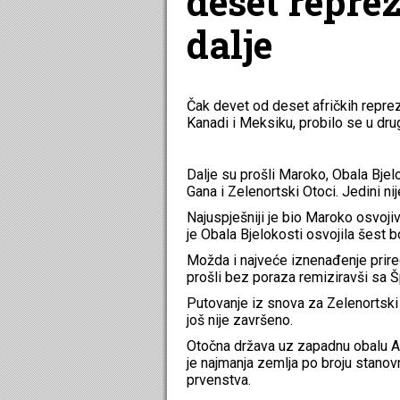
deset reprez
dalje
Čak devet od deset afričkih repre
Kanadi i Meksiku, probilo se u drug
Dalje su prošli Maroko, Obala Bjelo
Gana i Zelenortski Otoci. Jedini ni
Najuspješniji je bio Maroko osvoji
je Obala Bjelokosti osvojila šest b
Možda i najveće iznenađenje prired
prošli bez poraza remiziravši sa 
Putovanje iz snova za Zelenortsk
još nije završeno.
Otočna država uz zapadnu obalu Af
je najmanja zemlja po broju stanov
prvenstva.