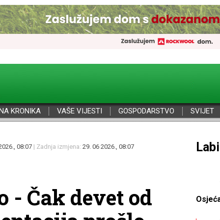
NA KRONIKA
VAŠE VIJESTI
GOSPODARSTVO
SVIJET
Por
2026., 08:07
| Zadnja izmjena:
29. 06 2026., 08:07
o - Čak devet od
Osjeć