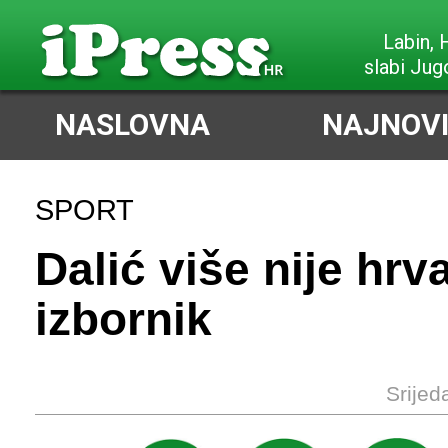
Labin,
slabi Jug
NASLOVNA
NAJNOVI
SPORT
Dalić više nije hrv
izbornik
Srijed