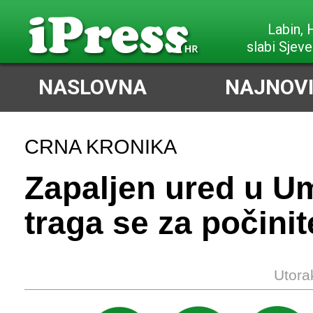
Labin,
slabi Sjeve
NASLOVNA
NAJNOVI
CRNA KRONIKA
Zapaljen ured u U
traga se za počini
Utora