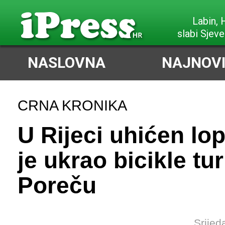
Labin,
slabi Sjeve
NASLOVNA
NAJNOVI
CRNA KRONIKA
U Rijeci uhićen lop
je ukrao bicikle tu
Poreču
Srijed