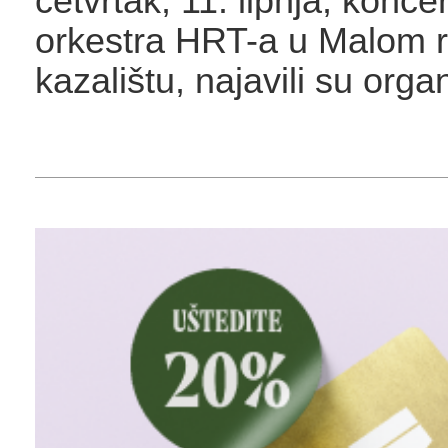
četvrtak, 11. lipnja, konc
orkestra HRT-a u Malom 
kazalištu, najavili su organ