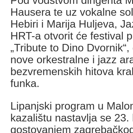
Pod vodstvom dirigenta M
Hausera te uz vokalne sol
Hebiri i Marija Huljeva, J
HRT-a otvorit će festival
„Tribute to Dino Dvornik“,
nove orkestralne i jazz 
bezvremenskih hitova kral
funka.
Lipanjski program u Mal
kazalištu nastavlja se 23. 
gostovanjem zagrebačkog