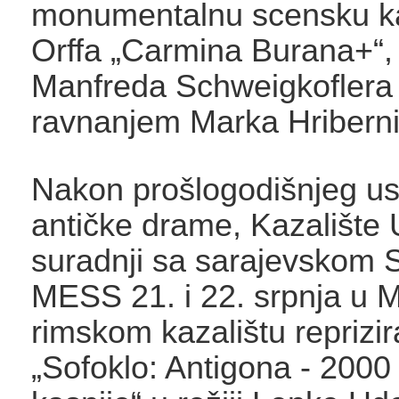
monumentalnu scensku ka
Orffa „Carmina Burana+“, u
Manfreda Schweigkoflera 
ravnanjem Marka Hriberni
Nakon prošlogodišnjeg u
antičke drame, Kazalište 
suradnji sa sarajevskom
MESS 21. i 22. srpnja u 
rimskom kazalištu reprizi
„Sofoklo: Antigona - 2000