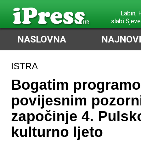
Labin,
slabi Sjeve
NASLOVNA
NAJNOVI
ISTRA
Bogatim program
povijesnim pozor
započinje 4. Pulsk
kulturno ljeto