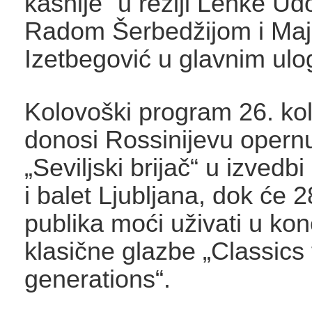
kasnije“ u režiji Lenke Udo
Radom Šerbedžijom i Ma
Izetbegović u glavnim ul
Kolovoški program 26. ko
donosi Rossinijevu opern
„Seviljski brijač“ u izved
i balet Ljubljana, dok će 
publika moći uživati u kon
klasične glazbe „Classics f
generations“.