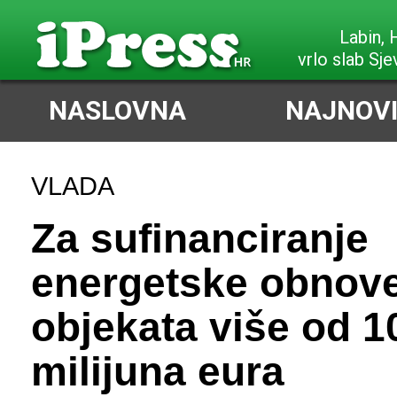
Poreč,
slabi Sjeve
NASLOVNA
NAJNOVI
VLADA
Za sufinanciranje
energetske obnov
objekata više od 1
milijuna eura