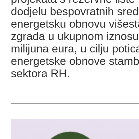
dodjelu bespovratnih sre
energetsku obnovu višes
zgrada u ukupnom iznosu
milijuna eura, u cilju potic
energetske obnove stam
sektora RH.