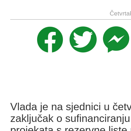
Četvrta
Vlada je na sjednici u četv
zaključak o sufinanciranj
projekata s rezervne liste