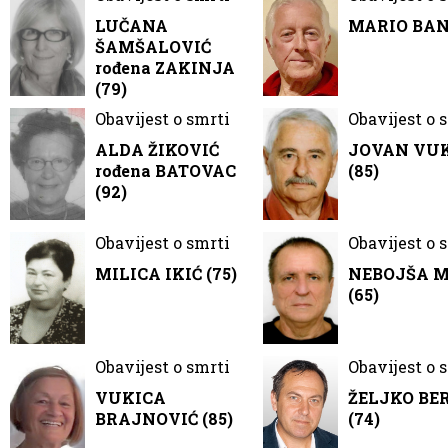
LUČANA
MARIO BANČ
ŠAMŠALOVIĆ
rođena ZAKINJA
(79)
Obavijest o smrti
Obavijest o 
ALDA ŽIKOVIĆ
JOVAN VU
rođena BATOVAC
(85)
(92)
Obavijest o smrti
Obavijest o 
MILICA IKIĆ (75)
NEBOJŠA 
(65)
Obavijest o smrti
Obavijest o 
VUKICA
ŽELJKO BE
BRAJNOVIĆ (85)
(74)