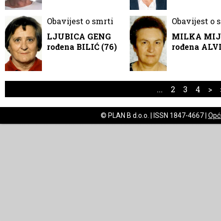
Obavijest o smrti
Obavijest o 
LJUBICA GENG
MILKA MIJ
rođena BILIĆ (76)
rođena ALVI
...
2
3
4
>
© PLAN B d.o.o. | ISSN 1847-4667 |
Opći