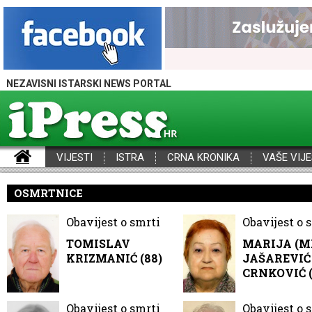
NEZAVISNI ISTARSKI NEWS PORTAL
VIJESTI
ISTRA
CRNA KRONIKA
VAŠE VIJE
iPress - Vijesti iz Istre, Hrvatske i svijeta
OSMRTNICE
Obavijest o smrti
Obavijest o 
TOMISLAV
MARIJA (M
KRIZMANIĆ (88)
JAŠAREVIĆ 
CRNKOVIĆ (
Obavijest o smrti
Obavijest o 