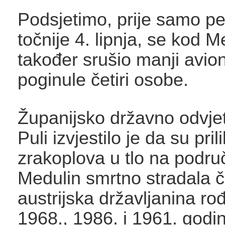
Podsjetimo, prije samo pe
točnije 4. lipnja, se kod M
također srušio manji avio
poginule četiri osobe.
Županijsko državno odvjet
Puli izvjestilo je da su pr
zrakoplova u tlo na podru
Medulin smrtno stradala če
austrijska državljanina ro
1968., 1986. i 1961. godin