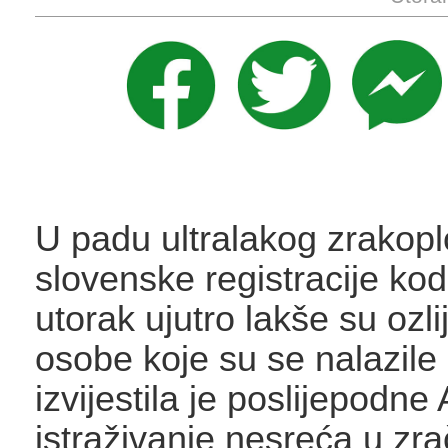
U padu ultralakog zrakop
slovenske registracije ko
utorak ujutro lakše su ozl
osobe koje su se nalazile u 
izvijestila je poslijepodne
istraživanje nesreća u zr