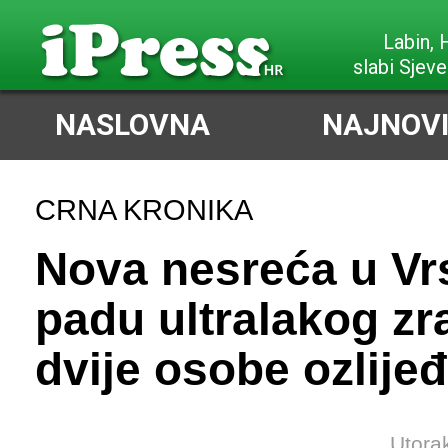
Labin,
slabi Sjeve
NASLOVNA
NAJNOVI
CRNA KRONIKA
Nova nesreća u Vr
padu ultralakog z
dvije osobe ozlije
Utora