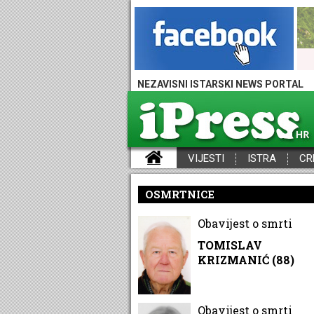
NEZAVISNI ISTARSKI NEWS PORTAL
VIJESTI
ISTRA
CR
iPress - Vijesti iz Istre, Hrvatske i svijeta
OSMRTNICE
Obavijest o smrti
TOMISLAV
KRIZMANIĆ (88)
Obavijest o smrti