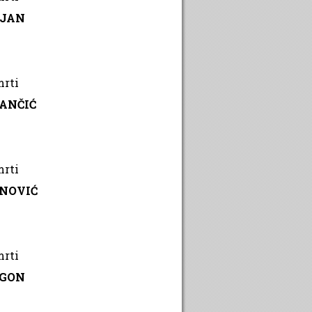
RJAN
mrti
ANČIĆ
mrti
ANOVIĆ
mrti
EGON