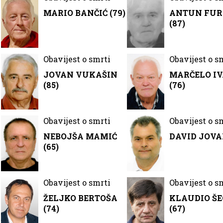
MARIO BANČIĆ (79)
ANTUN FU
(87)
Obavijest o smrti
Obavijest o s
JOVAN VUKAŠIN
MARČELO IV
(85)
(76)
Obavijest o smrti
Obavijest o s
NEBOJŠA MAMIĆ
DAVID JOV
(65)
Obavijest o smrti
Obavijest o s
ŽELJKO BERTOŠA
KLAUDIO Š
(74)
(67)