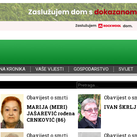
NA KRONIKA
VAŠE VIJESTI
GOSPODARSTVO
SVIJET
Obavijest o smrti
Obavijest o s
MARIJA (MERI)
IVAN ŠKRLJ 
JAŠAREVIĆ rođena
CRNKOVIĆ (86)
Obavijest o smrti
Obavijest o s