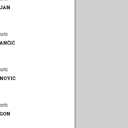
RJAN
mrti
ANČIĆ
mrti
ANOVIĆ
mrti
EGON