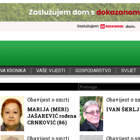
NA KRONIKA
VAŠE VIJESTI
GOSPODARSTVO
SVIJET
Obavijest o smrti
Obavijest o s
MARIJA (MERI)
IVAN ŠKRLJ 
JAŠAREVIĆ rođena
CRNKOVIĆ (86)
Obavijest o smrti
Obavijest o s