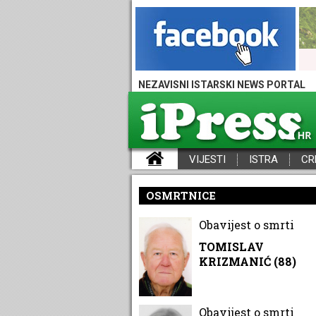
NEZAVISNI ISTARSKI NEWS PORTAL
VIJESTI
ISTRA
CR
iPress - Vijesti iz Istre, Hrvatske i svijeta
OSMRTNICE
Obavijest o smrti
TOMISLAV
KRIZMANIĆ (88)
Obavijest o smrti