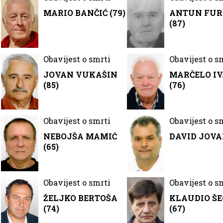
MARIO BANČIĆ (79)
ANTUN FU
(87)
Obavijest o smrti
Obavijest o s
JOVAN VUKAŠIN
MARČELO IV
(85)
(76)
Obavijest o smrti
Obavijest o s
NEBOJŠA MAMIĆ
DAVID JOV
(65)
Obavijest o smrti
Obavijest o s
ŽELJKO BERTOŠA
KLAUDIO Š
(74)
(67)