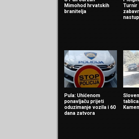
Mimohod hrvatskih
Turnir
branitelja
zabavn
nastup
Pula: Uhićenom
Sloven
ponavljaču prijeti
tablic
oduzimanje vozila i 60
Kamen
dana zatvora