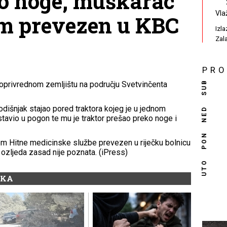
o noge, muškarac
Vla
om prevezen u KBC
Izl
Zal
PR
SUB
oljoprivrednom zemljištu na području Svetvinčenta
dišnjak stajao pored traktora kojeg je u jednom
NED
tavio u pogon te mu je traktor prešao preko noge i
PON
om Hitne medicinske službe prevezen u riječku bolnicu
a ozljeda zasad nije poznata. (iPress)
UTO
IKA