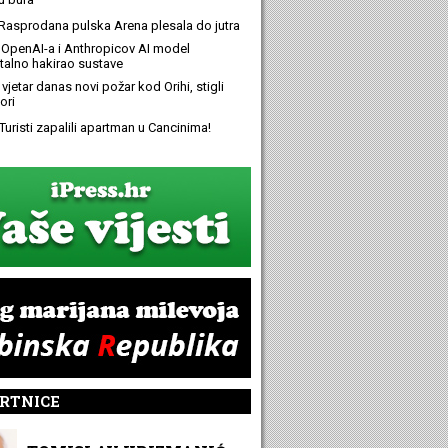
Rasprodana pulska Arena plesala do jutra
OpenAI-a i Anthropicov AI model
alno hakirao sustave
 vjetar danas novi požar kod Orihi, stigli
ori
Turisti zapalili apartman u Cancinima!
RTNICE