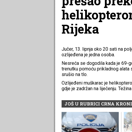
prešao prek
helikopter
Rijeka
Jučer, 13. lipnja oko 20 sati na p
ozlijeđena je jedna osoba.
Nesreća se dogodila kada je 69-go
trenutku pomoću prikladnog alata s
srušio na tlo.
Ozlijeđeni muškarac je helikopter
gdje je zadržan na liječenju. Težin
JOŠ U RUBRICI CRNA KRON