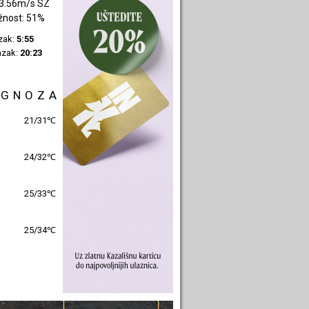
3.18m/s SI
žnost: 48%
azak:
5:57
azak:
20:25
OGNOZA
24/30℃
25/31℃
26/31℃
26/32℃