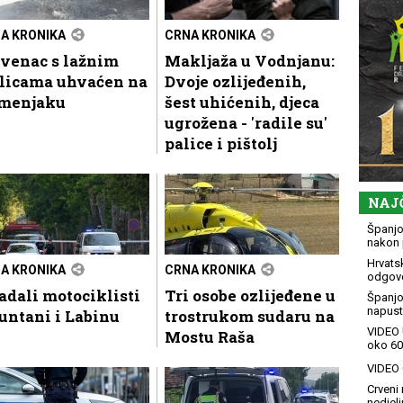
A KRONIKA
CRNA KRONIKA
ovenac s lažnim
Makljaža u Vodnjanu:
blicama uhvaćen na
Dvoje ozlijeđenih,
menjaku
šest uhićenih, djeca
ugrožena - 'radile su'
palice i pištolj
NAJ
Španjol
nakon 
Hrvatsk
A KRONIKA
CRNA KRONIKA
odgovo
adali motociklisti
Tri osobe ozlijeđene u
Španjo
napusti
untani i Labinu
trostrukom sudaru na
VIDEO 
Mostu Raša
oko 60
VIDEO G
Crveni 
nedjelj