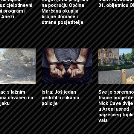
 uz cjelodnevni
na području Općine
31. obljetnicu O
i program i
Marčana okuplja
 Anezi
brojne domaće i
strane posjetitelje
ac s lažnim
Istra: Još jedan
Sve je spremno
ama uhvaćen na
pedofil u rukama
tisuće posjetitel
jaku
policije
Nick Cave dvije
u Areni usred
najžešćeg topl
vala