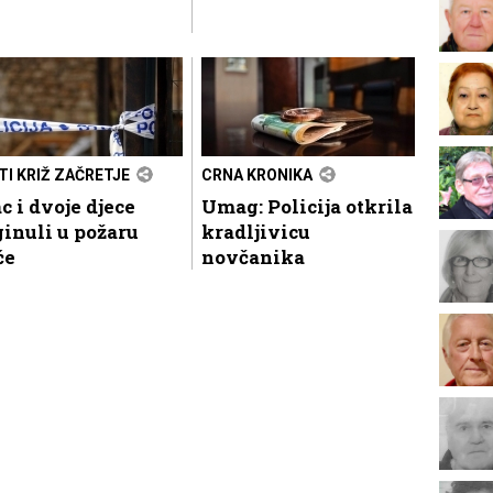
TI KRIŽ ZAČRETJE
CRNA KRONIKA
c i dvoje djece
Umag: Policija otkrila
inuli u požaru
kradljivicu
će
novčanika