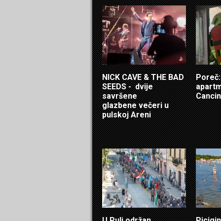
NICK CAVE & THE BAD
Poreč: 
SEEDS - dvije
apartm
savršene
Cancin
glazbene večeri u
pulskoj Areni
U Puli održan
Picigin