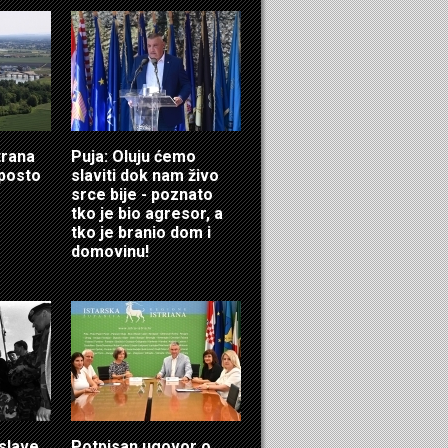
trana
Puja: Oluju ćemo
 posto
slaviti dok nam živo
srce bije - poznato
tko je bio agresor, a
tko je branio dom i
domovinu!
 slave
Potpisan ugovor o