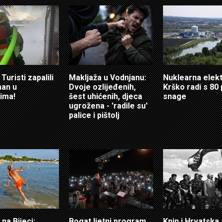
Turisti zapalili
Makljaža u Vodnjanu:
Nuklearna elek
an u
Dvoje ozlijeđenih,
Krško radi s 80
ima!
šest uhićenih, djeca
snage
ugrožena - 'radile su'
palice i pištolj
 na Bijeci:
Bogat ljetni program
Knin i Hrvatska