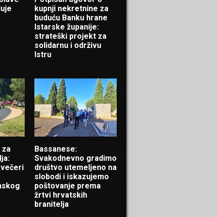
luje
kupnji nekretnine za
buduću Banku hrane
Istarske županije:
strateški projekt za
solidarnu i održivu
Istru
 za
Bassanese:
ja:
Svakodnevno gradimo
 večeri
društvo utemeljeno na
slobodi i iskazujemo
inskog
poštovanje prema
žrtvi hrvatskih
branitelja