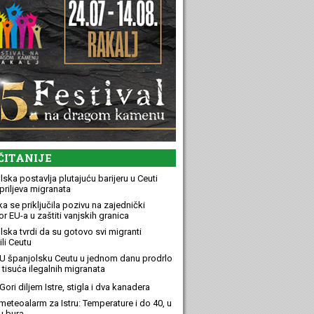
ČITANIJE
ska postavlja plutajuću barijeru u Ceuti
priljeva migranata
a se priključila pozivu na zajednički
r EU-a u zaštiti vanjskih granica
lska tvrdi da su gotovo svi migranti
li Ceutu
U španjolsku Ceutu u jednom danu prodrlo
 tisuća ilegalnih migranata
ori diljem Istre, stigla i dva kanadera
meteoalarm za Istru: Temperature i do 40, u
u bura