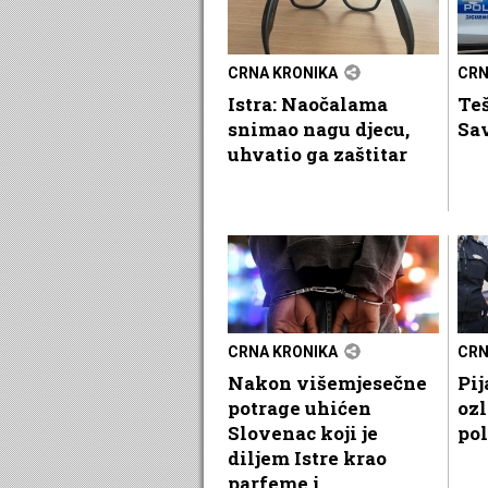
CRNA KRONIKA
CRN
Istra: Naočalama
Teš
snimao nagu djecu,
Sa
uhvatio ga zaštitar
CRNA KRONIKA
CRN
Nakon višemjesečne
Pij
potrage uhićen
ozl
Slovenac koji je
pol
diljem Istre krao
parfeme i