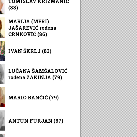
TOMISLAV KRIZMANIĆ
(88)
MARIJA (MERI)
JAŠAREVIĆ rođena
CRNKOVIĆ (86)
IVAN ŠKRLJ (83)
LUČANA ŠAMŠALOVIĆ
rođena ZAKINJA (79)
MARIO BANČIĆ (79)
ANTUN FURJAN (87)