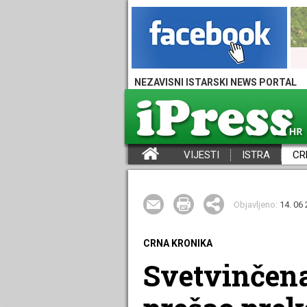
NEZAVISNI ISTARSKI NEWS PORTAL
VIJESTI
ISTRA
CR
iPress - Vijesti iz Istre, Hrvatske i svijeta
Objavljeno:
14. 06 
CRNA KRONIKA
Svetvinčena