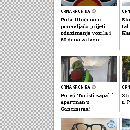
CRNA KRONIKA
CRN
Pula: Uhićenom
Sl
ponavljaču prijeti
ta
oduzimanje vozila i
Ka
60 dana zatvora
CRNA KRONIKA
CRN
Poreč: Turisti zapalili
Str
apartman u
u F
Cancinima!