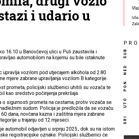
omila, drugi vozio
Vla
stazi i udario u
Izl
Zal
PR
SUB
ko 16.10 u Banovčevoj ulici u Puli zaustavila i
 upravljao automobilom na kojemu su bile istaknute
NED
 upravlja vozilom pod utjecajem alkohola od 2.80
tne mjere zabrane upravljanja vozilom B kategorije.
PON
t prometa, policijski službenici uhitili su vozača te
l kao sredstvo počinjenja prekršaja.
UTO
na o sigurnosti prometa na cestama, protiv vozača se
nadležnim sudom. Policija je predložila da se vozaču
d 60 dana, novčana kazna i zaštitna mjera zabrane
SRI
egorije u trajanju od 12 mjeseci.
je automobil odjavljen u srpnju 2025., dok su na istom
nske registracijske oznake. Policijski službenici će