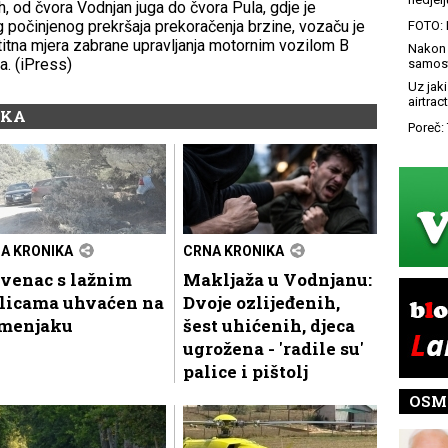
od čvora Vodnjan juga do čvora Pula, gdje je
 počinjenog prekršaja prekoračenja brzine, vozaču je
FOTO: 
itna mjera zabrane upravljanja motornim vozilom B
Nakon 
a. (iPress)
samost
Uz jaki
airtract
IKA
Poreč: 
A KRONIKA
CRNA KRONIKA
ovenac s lažnim
Makljaža u Vodnjanu:
blicama uhvaćen na
Dvoje ozlijeđenih,
menjaku
šest uhićenih, djeca
ugrožena - 'radile su'
palice i pištolj
OSM