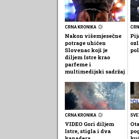
CRNA KRONIKA
CRN
Nakon višemjesečne
Pij
potrage uhićen
ozl
Slovenac koji je
pol
diljem Istre krao
parfeme i
multimedijski sadržaj
CRNA KRONIKA
SVE
VIDEO Gori diljem
Ota
Istre, stigla i dva
pog
kanadera
ku