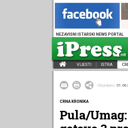
NEZAVISNI ISTARSKI NEWS PORTAL
VIJESTI
ISTRA
CR
iPress - Vijesti iz Istre, Hrvatske i svijeta
Objavljeno:
01. 06 
CRNA KRONIKA
Pula/Umag: