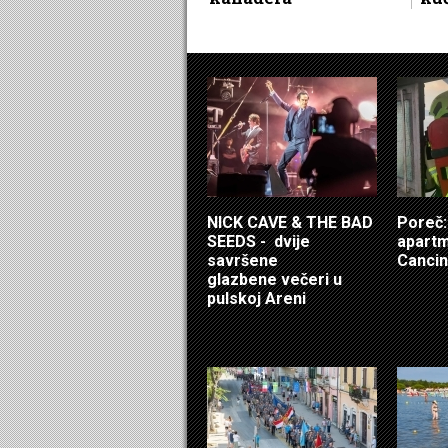
NICK CAVE & THE BAD
Poreč: 
SEEDS - dvije
apartm
savršene
Cancin
glazbene večeri u
pulskoj Areni