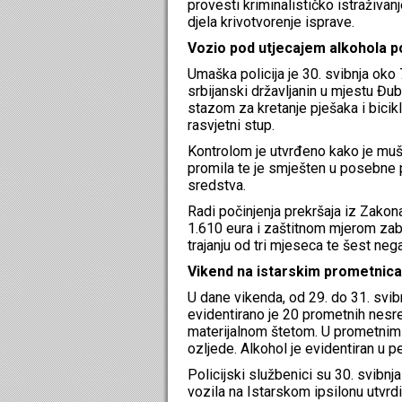
provesti kriminalističko istraživ
djela krivotvorenje isprave.
Vozio pod utjecajem alkohola po
Umaška policija je 30. svibnja oko 7
srbijanski državljanin u mjestu Đu
stazom za kretanje pješaka i bicikl
rasvjetni stup.
Kontrolom je utvrđeno kako je muš
promila te je smješten u posebne p
sredstva.
Radi počinjenja prekršaja iz Zakon
1.610 eura i zaštitnom mjerom zab
trajanju od tri mjeseca te šest neg
Vikend na istarskim prometnica
U dane vikenda, od 29. do 31. svib
evidentirano je 20 prometnih nesr
materijalnom štetom. U prometnim
ozljede. Alkohol je evidentiran u 
Policijski službenici su 30. svibnj
vozila na Istarskom ipsilonu utvrd