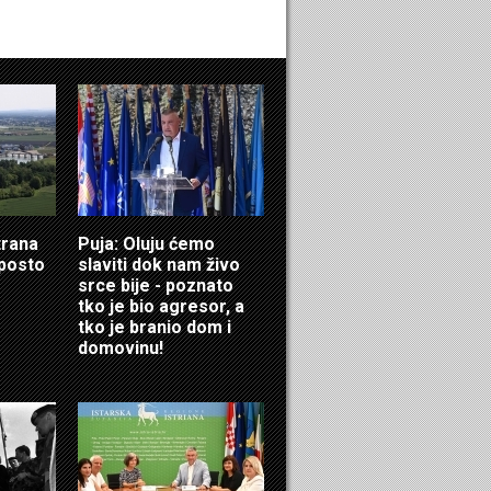
trana
Puja: Oluju ćemo
 posto
slaviti dok nam živo
srce bije - poznato
tko je bio agresor, a
tko je branio dom i
domovinu!