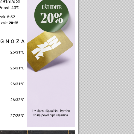
1.96m/s SI
žnost: 58%
azak:
5:55
azak:
20:24
OGNOZA
22/33℃
21/35℃
22/37℃
23/37℃
24/25℃