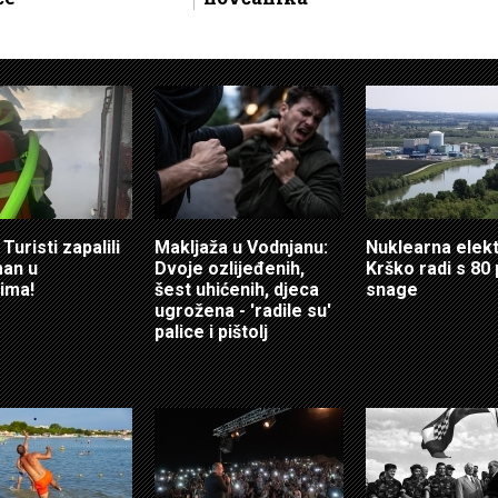
Turisti zapalili
Makljaža u Vodnjanu:
Nuklearna elek
an u
Dvoje ozlijeđenih,
Krško radi s 80
ima!
šest uhićenih, djeca
snage
ugrožena - 'radile su'
palice i pištolj