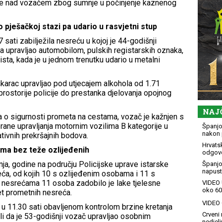
anje nad vozačem zbog sumnje u počinjenje kaznenog
 pješačkoj stazi pa udario u rasvjetni stup
 sati zabilježila nesreću u kojoj je 44-godišnji
ba upravljao automobilom, pulskih registarskih oznaka,
ista, kada je u jednom trenutku udario u metalni
karac upravljao pod utjecajem alkohola od 1.71
rostorije policije do prestanka djelovanja opojnog
NAJ
a o sigurnosti prometa na cestama, vozač je kažnjen s
rane upravljanja motornim vozilima B kategorije u
Španjol
nakon 
ativnih prekršajnih bodova.
Hrvatsk
ma bez teže ozlijeđenih
odgovo
nja, godine na području Policijske uprave istarske
Španjo
napusti
eća, od kojih 10 s ozlijeđenim osobama i 11 s
 nesrećama 11 osoba zadobilo je lake tjelesne
VIDEO 
oko 60
pet prometnih nesreća.
VIDEO G
a u 11.30 sati obavljenom kontrolom brzine kretanja
Crveni 
ili da je 53-godišnji vozač upravljao osobnim
nedjelj