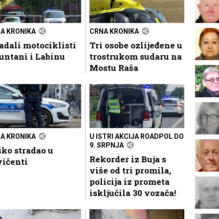
A KRONIKA
CRNA KRONIKA
adali motociklisti
Tri osobe ozlijeđene u
untani i Labinu
trostrukom sudaru na
Mostu Raša
A KRONIKA
U ISTRI AKCIJA ROADPOL DO
9. SRPNJA
ko stradao u
Rekorder iz Buja s
vičenti
više od tri promila,
policija iz prometa
isključila 30 vozača!