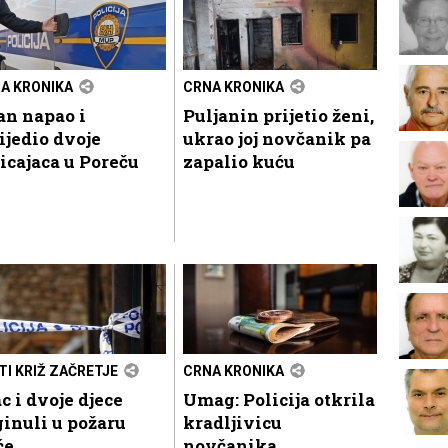
A KRONIKA
CRNA KRONIKA
an napao i
Puljanin prijetio ženi,
ijedio dvoje
ukrao joj novčanik pa
icajaca u Poreču
zapalio kuću
TI KRIŽ ZAČRETJE
CRNA KRONIKA
c i dvoje djece
Umag: Policija otkrila
inuli u požaru
kradljivicu
će
novčanika