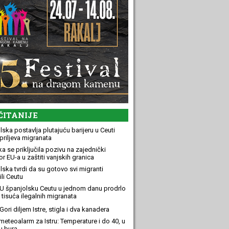
ČITANIJE
ska postavlja plutajuću barijeru u Ceuti
priljeva migranata
a se priključila pozivu na zajednički
r EU-a u zaštiti vanjskih granica
lska tvrdi da su gotovo svi migranti
li Ceutu
U španjolsku Ceutu u jednom danu prodrlo
 tisuća ilegalnih migranata
ori diljem Istre, stigla i dva kanadera
meteoalarm za Istru: Temperature i do 40, u
u bura