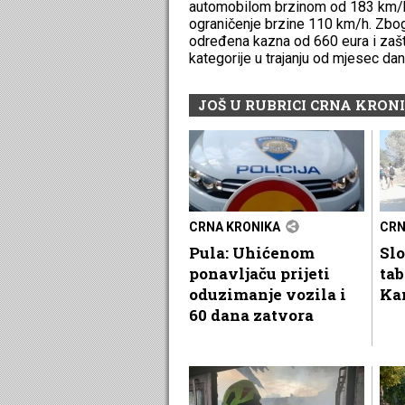
automobilom brzinom od 183 km/h, 
ograničenje brzine 110 km/h. Zbog
određena kazna od 660 eura i zašt
kategorije u trajanju od mjesec dan
JOŠ U RUBRICI CRNA KRON
CRNA KRONIKA
CRN
Pula: Uhićenom
Sl
ponavljaču prijeti
ta
oduzimanje vozila i
Ka
60 dana zatvora