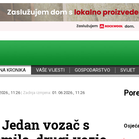
NA KRONIKA
VAŠE VIJESTI
GOSPODARSTVO
SVIJET
Pazi
2026., 11:26
| Zadnja izmjena:
01. 06 2026., 11:26
 Jedan vozač s
Osjeć