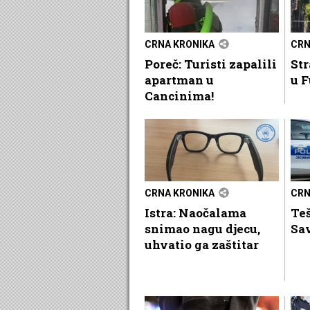
CRNA KRONIKA
CRN
Poreč: Turisti zapalili
Str
apartman u
u F
Cancinima!
CRNA KRONIKA
CRN
Istra: Naočalama
Teš
snimao nagu djecu,
Sa
uhvatio ga zaštitar