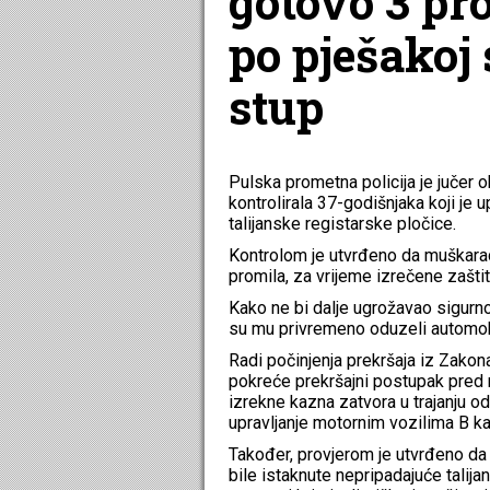
gotovo 3 pr
po pješakoj 
stup
Pulska prometna policija je jučer o
kontrolirala 37-godišnjaka koji je
talijanske registarske pločice.
Kontrolom je utvrđeno da muškarac
promila, za vrijeme izrečene zašti
Kako ne bi dalje ugrožavao sigurnos
su mu privremeno oduzeli automobi
Radi počinjenja prekršaja iz Zako
pokreće prekršajni postupak pred 
izrekne kazna zatvora u trajanju o
upravljanje motornim vozilima B kat
Također, provjerom je utvrđeno da 
bile istaknute nepripadajuće talija