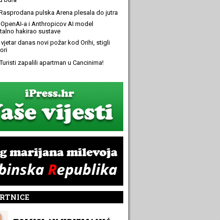
Rasprodana pulska Arena plesala do jutra
OpenAI-a i Anthropicov AI model
alno hakirao sustave
 vjetar danas novi požar kod Orihi, stigli
ori
Turisti zapalili apartman u Cancinima!
RTNICE