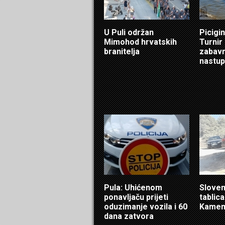
U Puli održan
Picigin
Mimohod hrvatskih
Turnir
branitelja
zabavn
nastup
Pula: Uhićenom
Sloven
ponavljaču prijeti
tablic
oduzimanje vozila i 60
Kamen
dana zatvora