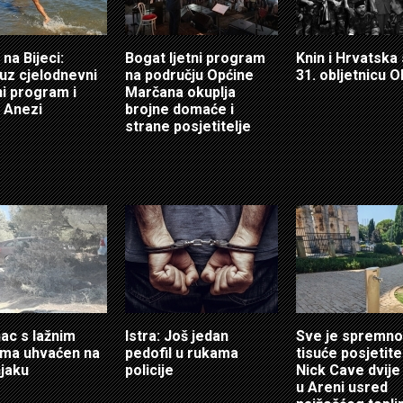
 na Bijeci:
Bogat ljetni program
Knin i Hrvatska
 uz cjelodnevni
na području Općine
31. obljetnicu O
i program i
Marčana okuplja
 Anezi
brojne domaće i
strane posjetitelje
ac s lažnim
Istra: Još jedan
Sve je spremno
ama uhvaćen na
pedofil u rukama
tisuće posjetitel
jaku
policije
Nick Cave dvije
u Areni usred