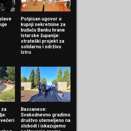
 slave
Potpisan ugovor o
luje
kupnji nekretnine za
buduću Banku hrane
Istarske županije:
strateški projekt za
solidarnu i održivu
Istru
 za
Bassanese:
ja:
Svakodnevno gradimo
 večeri
društvo utemeljeno na
slobodi i iskazujemo