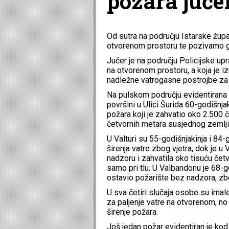
požara jučer
Od sutra na području Istarske župa
otvorenom prostoru te pozivamo gr
Jučer je na području Policijske up
na otvorenom prostoru, a koja je i
nadležne vatrogasne postrojbe za 
Na pulskom području evidentirana s
površini u Ulici Šurida 60-godišnja
požara koji je zahvatio oko 2.500 
četvornih metara susjednog zemlji
U Valturi su 55-godišnjakinja i 84-
širenja vatre zbog vjetra, dok je u
nadzoru i zahvatila oko tisuću četv
samo pri tlu. U Valbandonu je 68-go
ostavio požarište bez nadzora, zbo
U sva četiri slučaja osobe su ima
za paljenje vatre na otvorenom, no
širenje požara.
Još jedan požar evidentiran je kod