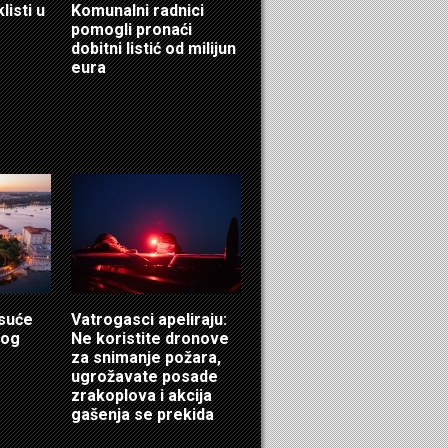
listi u
Komunalni radnici
pomogli pronaći
dobitni listić od milijun
eura
isuće
Vatrogasci apeliraju:
log
Ne koristite dronove
za snimanje požara,
ugrožavate posade
zrakoplova i akcija
gašenja se prekida