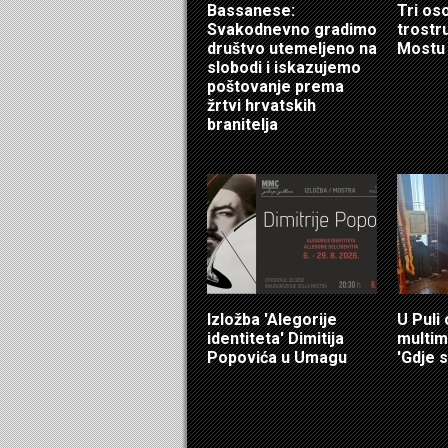
Bassanese:
Tri os
Svakodnevno gradimo
trostr
društvo utemeljeno na
Mostu
slobodi i iskazujemo
poštovanje prema
žrtvi hrvatskih
branitelja
Izložba 'Alegorije
U Puli
identiteta' Dimitija
multim
Popovića u Umagu
'Gdje s