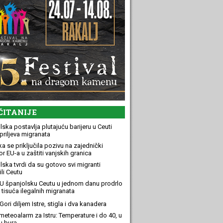
ČITANIJE
ska postavlja plutajuću barijeru u Ceuti
priljeva migranata
a se priključila pozivu na zajednički
r EU-a u zaštiti vanjskih granica
lska tvrdi da su gotovo svi migranti
li Ceutu
U španjolsku Ceutu u jednom danu prodrlo
 tisuća ilegalnih migranata
ori diljem Istre, stigla i dva kanadera
meteoalarm za Istru: Temperature i do 40, u
u bura