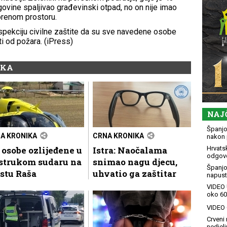
govine spaljivao građevinski otpad, no on nije imao
orenom prostoru.
inspekciju civilne zaštite da su sve navedene osobe
ti od požara. (iPress)
IKA
NAJ
Španjol
A KRONIKA
CRNA KRONIKA
nakon 
 osobe ozlijeđene u
Istra: Naočalama
Hrvatsk
odgovo
ostrukom sudaru na
snimao nagu djecu,
Španjo
stu Raša
uhvatio ga zaštitar
napusti
VIDEO 
oko 60
VIDEO G
Crveni 
nedjelj