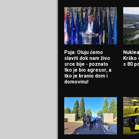
Puja: Oluju ćemo
Nuklea
slaviti dok nam živo
Krško 
srce bije - poznato
s 80 p
tko je bio agresor, a
tko je branio dom i
domovinu!