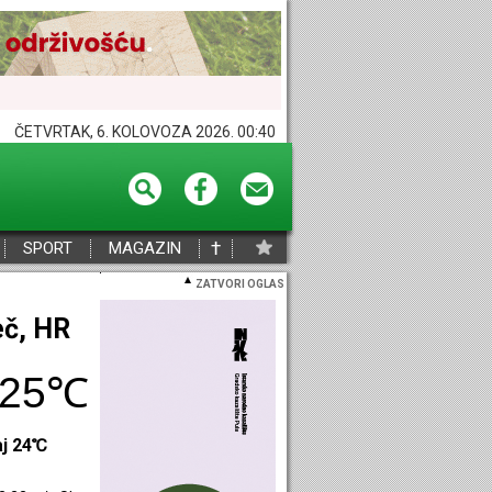
ČETVRTAK, 6. KOLOVOZA 2026. 00:40
†
SPORT
MAGAZIN
ZATVORI OGLAS
eč, HR
25℃
aj 24℃