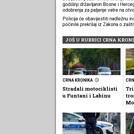
godišnji državljanin Bosne i Herce
odobrenja za paljenje vatre na otv
Policija će obavijestiti nadležnu 
počinile prekršaj iz Zakona o zašti
JOŠ U RUBRICI CRNA KRON
CRNA KRONIKA
CRN
Stradali motociklisti
Tri
u Funtani i Labinu
tr
Mo