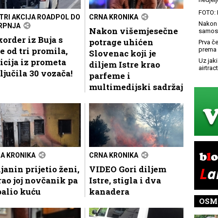
FOTO: 
STRI AKCIJA ROADPOL DO
CRNA KRONIKA
Nakon 
SRPNJA
Nakon višemjesečne
samost
order iz Buja s
potrage uhićen
Prva č
e od tri promila,
prema 
Slovenac koji je
icija iz prometa
Uz jaki
diljem Istre krao
airtract
ljučila 30 vozača!
parfeme i
multimedijski sadržaj
A KRONIKA
CRNA KRONIKA
janin prijetio ženi,
VIDEO Gori diljem
ao joj novčanik pa
Istre, stigla i dva
alio kuću
kanadera
OSM