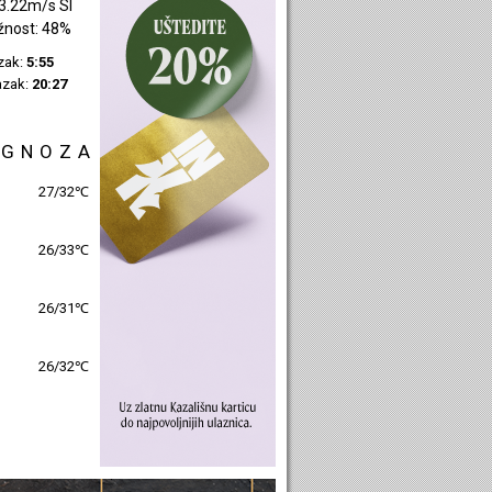
3.22m/s SI
žnost: 48%
azak:
5:55
azak:
20:27
OGNOZA
27/32℃
26/33℃
26/31℃
26/32℃