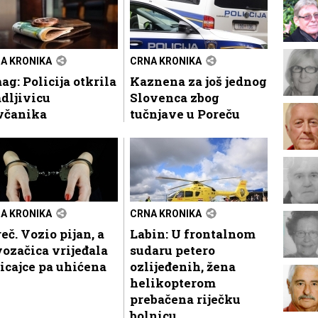
A KRONIKA
CRNA KRONIKA
g: Policija otkrila
Kaznena za još jednog
dljivicu
Slovenca zbog
včanika
tučnjave u Poreču
A KRONIKA
CRNA KRONIKA
eč. Vozio pijan, a
Labin: U frontalnom
ozačica vrijeđala
sudaru petero
icajce pa uhićena
ozlijeđenih, žena
helikopterom
prebačena riječku
bolnicu