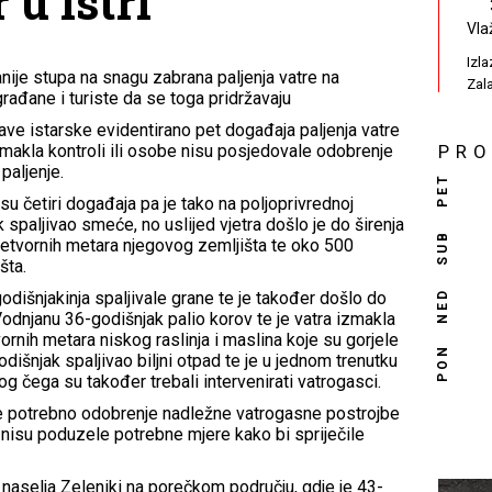
 u Istri
Vla
Izl
nije stupa na snagu zabrana paljenja vatre na
Zal
ađane i turiste da se toga pridržavaju
rave istarske evidentirano pet događaja paljenja vatre
zmakla kontroli ili osobe nisu posjedovale odobrenje
PR
paljenje.
PET
u četiri događaja pa je tako na poljoprivrednoj
k spaljivao smeće, no uslijed vjetra došlo je do širenja
SUB
četvornih metara njegovog zemljišta te oko 500
šta.
NED
godišnjakinja spaljivale grane te je također došlo do
 Vodnjanu 36-godišnjak palio korov te je vatra izmakla
ornih metara niskog raslinja i maslina koje su gorjele
PON
dišnjak spaljivao biljni otpad te je u jednom trenutku
g čega su također trebali intervenirati vatrogasci.
le potrebno odobrenje nadležne vatrogasne postrojbe
 nisu poduzele potrebne mjere kako bi spriječile
 naselja Zeleniki na porečkom području, gdje je 43-