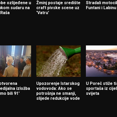
obe ozlijeđene u
Žminj postaje središte
Stradali motocik
ukom sudaru na
craft pivske scene uz
Funtani i Labinu
 Raša
'Vatru'
 otvorena
Upozorenje Istarskog
U Poreč stiže t
edijalna izložba
vodovoda: Ako se
sportaša iz cije
mo bili 91'
potrošnja ne smanji,
svijeta
slijede redukcije vode