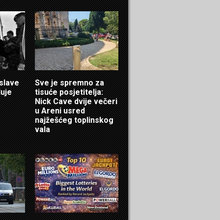
 slave
Sve je spremno za
luje
tisuće posjetitelja:
Nick Cave dvije večeri
u Areni usred
najžešćeg toplinskog
vala