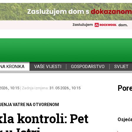
NA KRONIKA
VAŠE VIJESTI
GOSPODARSTVO
SVIJET
Por
2026., 10:15
| Zadnja izmjena:
31. 05 2026., 10:15
ALJENJA VATRE NA OTVORENOM
la kontroli: Pet
Osjeć