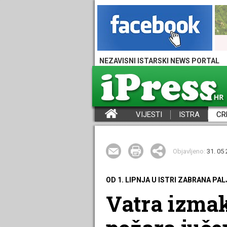
NEZAVISNI ISTARSKI NEWS PORTAL
VIJESTI
ISTRA
CR
iPress - Vijesti iz Istre, Hrvatske i svijeta
Objavljeno:
31. 05 
OD 1. LIPNJA U ISTRI ZABRANA P
Vatra izmak