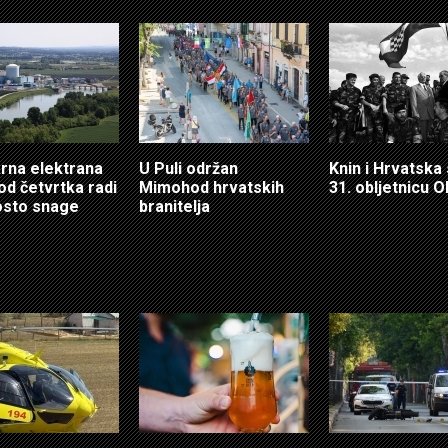
rna elektrana
U Puli održan
Knin i Hrvatska
od četvrtka radi
Mimohod hrvatskih
31. obljetnicu O
osto snage
branitelja