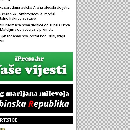
Rasprodana pulska Arena plesala do jutra
OpenAI-a i Anthropicov AI model
alno hakirao sustave
etiri kilometra nove dionice od Tunela Učka
Matuljima od večeras u prometu
 vjetar danas novi požar kod Orihi, stigli
ori
RTNICE