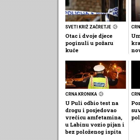
SVETI KRIŽ ZAČRETJE
CRN
Otac i dvoje djece
Uma
poginuli u požaru
kra
kuće
no
CRNA KRONIKA
CRN
U Puli odbio test na
Por
drogu i posjedovao
suv
vrećicu amfetamina,
pol
u Labinu vozio pijan i
bez položenog ispita