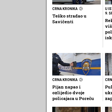
CRNA KRONIKA
U I
9. 
Teško stradao u
Rek
Savičenti
viš
pol
isk
CRNA KRONIKA
CRN
Pijan napao i
Pul
ozlijedio dvoje
ukr
policajaca u Poreču
zap