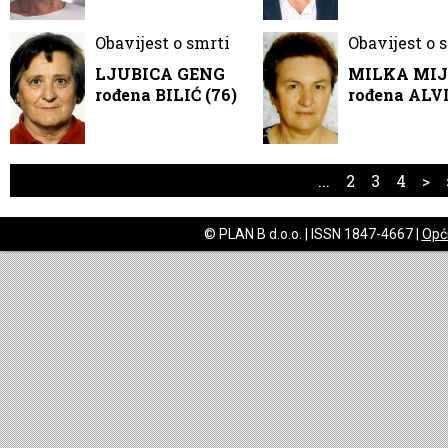
Obavijest o smrti
Obavijest o 
LJUBICA GENG
MILKA MIJ
rođena BILIĆ (76)
rođena ALVI
...
2
3
4
>
© PLAN B d.o.o. | ISSN 1847-4667 |
Opći