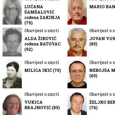
LUČANA
MARIO BANČ
ŠAMŠALOVIĆ
rođena ZAKINJA
(79)
Obavijest o smrti
Obavijest o 
ALDA ŽIKOVIĆ
JOVAN VU
rođena BATOVAC
(85)
(92)
Obavijest o smrti
Obavijest o 
MILICA IKIĆ (75)
NEBOJŠA 
(65)
Obavijest o smrti
Obavijest o 
VUKICA
ŽELJKO BE
BRAJNOVIĆ (85)
(74)