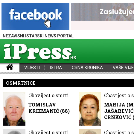
NEZAVISNI ISTARSKI NEWS PORTAL
VIJESTI
ISTRA
CRNA KRONIKA
VAŠE VIJE
iPress - Vijesti iz Istre, Hrvatske i svijeta
OSMRTNICE
Obavijest o smrti
Obavijest o 
TOMISLAV
MARIJA (M
KRIZMANIĆ (88)
JAŠAREVIĆ 
CRNKOVIĆ (
Obavijest o smrti
Obavijest o 