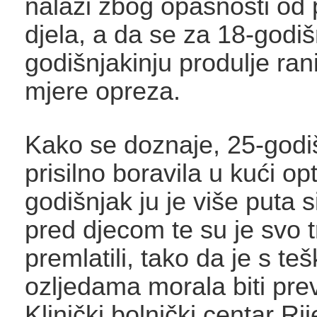
nalazi zbog opasnosti od 
djela, a da se za 18-godiš
godišnjakinju produlje ra
mjere opreza.
Kako se doznaje, 25-godiš
prisilno boravila u kući op
godišnjak ju je više puta s
pred djecom te su je svo t
premlatili, tako da je s te
ozljedama morala biti pr
Klinički bolnički centar Ri