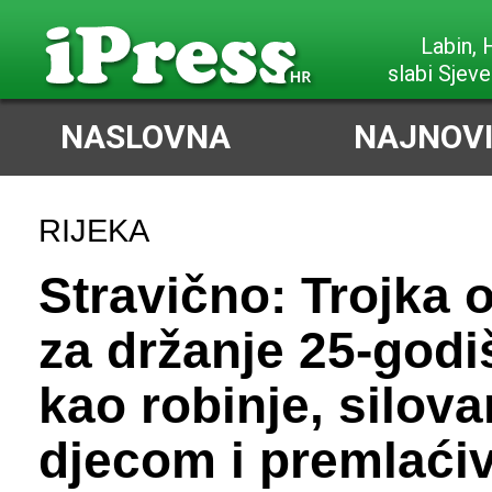
Labin,
slabi Sjeve
NASLOVNA
NAJNOVI
RIJEKA
Stravično: Trojka 
za držanje 25-godi
kao robinje, silova
djecom i premlaći