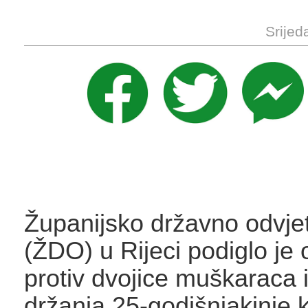
Srijed
Županijsko državno odvjet
(ŽDO) u Rijeci podiglo je
protiv dvojice muškaraca 
držanja 25-godišnjakinje k