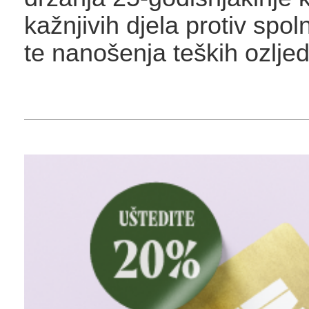
kažnjivih djela protiv spo
te nanošenja teških ozljed