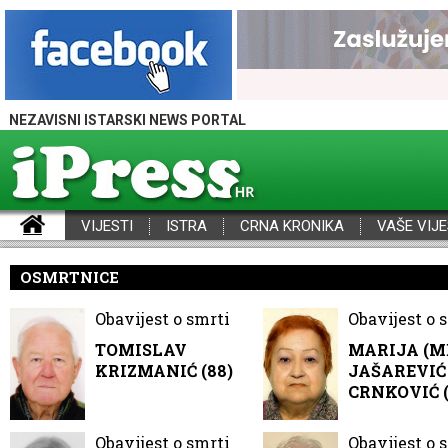
NEZAVISNI ISTARSKI NEWS PORTAL
VIJESTI
ISTRA
CRNA KRONIKA
VAŠE VIJE
iPress - Vijesti iz Istre, Hrvatske i svijeta
OSMRTNICE
Obavijest o smrti
Obavijest o 
TOMISLAV
MARIJA (M
KRIZMANIĆ (88)
JAŠAREVIĆ 
CRNKOVIĆ (
Obavijest o smrti
Obavijest o 