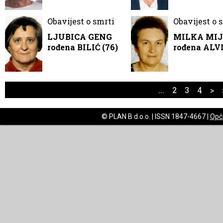
Obavijest o smrti
Obavijest o 
LJUBICA GENG
MILKA MIJ
rođena BILIĆ (76)
rođena ALVI
...
2
3
4
>
© PLAN B d.o.o. | ISSN 1847-4667 |
Opći