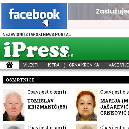
NEZAVISNI ISTARSKI NEWS PORTAL
VIJESTI
ISTRA
CRNA KRONIKA
VAŠE VIJE
iPress - Vijesti iz Istre, Hrvatske i svijeta
OSMRTNICE
Obavijest o smrti
Obavijest o 
TOMISLAV
MARIJA (M
KRIZMANIĆ (88)
JAŠAREVIĆ 
CRNKOVIĆ (
Obavijest o smrti
Obavijest o 