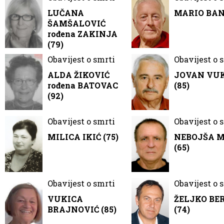
LUČANA
MARIO BANČ
ŠAMŠALOVIĆ
rođena ZAKINJA
(79)
Obavijest o smrti
Obavijest o 
ALDA ŽIKOVIĆ
JOVAN VU
rođena BATOVAC
(85)
(92)
Obavijest o smrti
Obavijest o 
MILICA IKIĆ (75)
NEBOJŠA 
(65)
Obavijest o smrti
Obavijest o 
VUKICA
ŽELJKO BE
BRAJNOVIĆ (85)
(74)