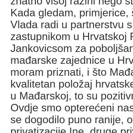
znatno višoj razini nego št
Kada gledam, primjerice, 
Vlada radi u partnerstvu
zastupnikom u Hrvatskoj
Jankovicsom za poboljšan
mađarske zajednice u Hrv
moram priznati, i što Mađ
kvalitetan položaj hrvatsk
u Mađarskoj, to su pozitivn
Ovdje smo opterećeni nas
se dogodilo puno ranije, 
privatizacije Ine, druge pri