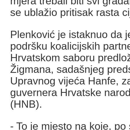
mjera trebali biti svi građa
se ublažio pritisak rasta c
Plenković je istaknuo da 
podršku koalicijskih partn
Hrvatskom saboru predloži
Žigmana, sadašnjeg pred
Upravnog vijeća Hanfe, z
guvernera Hrvatske naro
(HNB).
- To je mjesto na koje, po