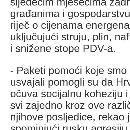
sljedećim mjesecima zadr
građanima i gospodarstvu
riječ o cijenama energena
uključujući struju, plin, na
i snižene stope PDV-a.
- Paketi pomoći koje smo
usvajali pomogli su da Hr
očuva socijalnu koheziju 
svi zajedno kroz ove različ
njihove posljedice, rekao 
spominjući rusku agresiju