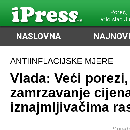
Poreč,
vrlo slab J
NASLOVNA
NAJNOVI
ANTIINFLACIJSKE MJERE
Vlada: Veći porezi,
zamrzavanje cijena
iznajmljivačima ras
Srijed