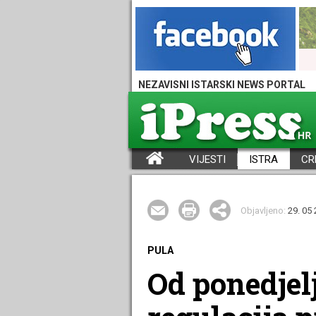
NEZAVISNI ISTARSKI NEWS PORTAL
VIJESTI
ISTRA
CR
iPress - Vijesti iz Istre, Hrvatske i svijeta
Objavljeno:
29. 05 
PULA
Od ponedjel