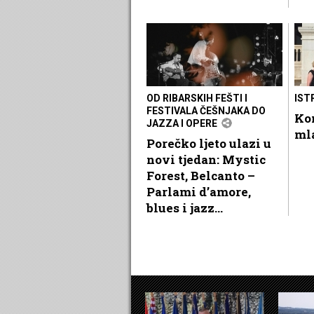
OD RIBARSKIH FEŠTI I
IST
FESTIVALA ČEŠNJAKA DO
Kon
JAZZA I OPERE
ml
Porečko ljeto ulazi u
novi tjedan: Mystic
Forest, Belcanto –
Parlami d’amore,
blues i jazz...