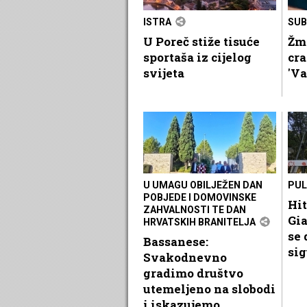
ISTRA
SUB
U Poreč stiže tisuće
Žmi
sportaša iz cijelog
cra
svijeta
'Va
U UMAGU OBILJEŽEN DAN
PUL
POBJEDE I DOMOVINSKE
Hit
ZAHVALNOSTI TE DAN
Gia
HRVATSKIH BRANITELJA
se 
Bassanese:
sig
Svakodnevno
gradimo društvo
utemeljeno na slobodi
i iskazujemo