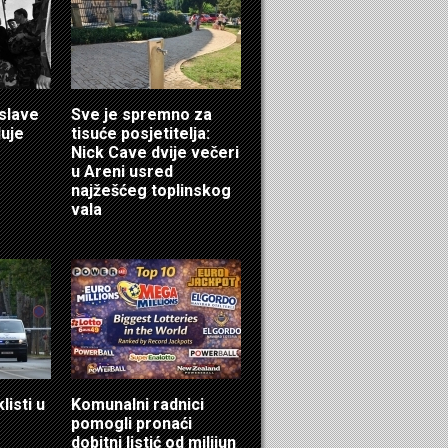
 slave
Sve je spremno za
luje
tisuće posjetitelja:
Nick Cave dvije večeri
u Areni usred
najžešćeg toplinskog
vala
listi u
Komunalni radnici
pomogli pronaći
dobitni listić od milijun