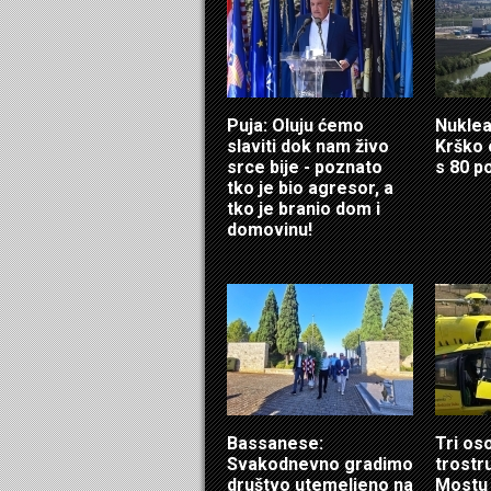
Puja: Oluju ćemo
Nuklea
slaviti dok nam živo
Krško 
srce bije - poznato
s 80 p
tko je bio agresor, a
tko je branio dom i
domovinu!
Bassanese:
Tri os
Svakodnevno gradimo
trostr
društvo utemeljeno na
Mostu