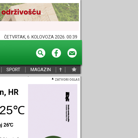
ČETVRTAK, 6. KOLOVOZA 2026. 00:39
†
SPORT
MAGAZIN
ZATVORI OGLAS
eč, HR
25℃
aj 24℃