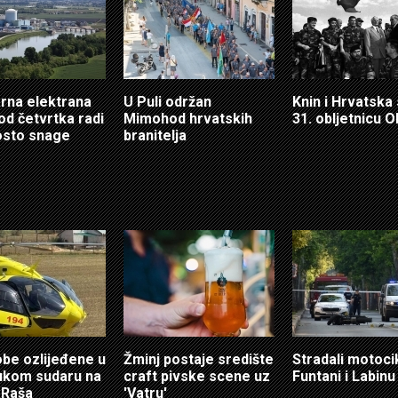
rna elektrana
U Puli održan
Knin i Hrvatska
od četvrtka radi
Mimohod hrvatskih
31. obljetnicu O
osto snage
branitelja
obe ozlijeđene u
Žminj postaje središte
Stradali motocik
ukom sudaru na
craft pivske scene uz
Funtani i Labinu
 Raša
'Vatru'