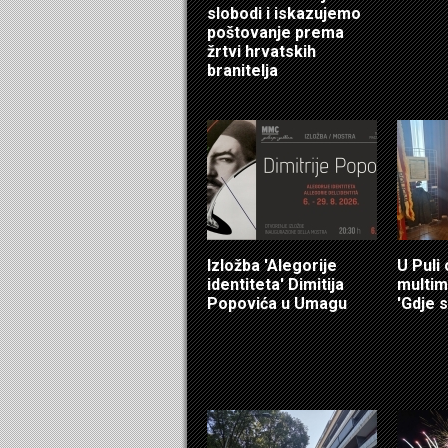
slobodi i iskazujemo
poštovanje prema
žrtvi hrvatskih
branitelja
Izložba 'Alegorije
U Puli
identiteta' Dimitija
multim
Popovića u Umagu
'Gdje s