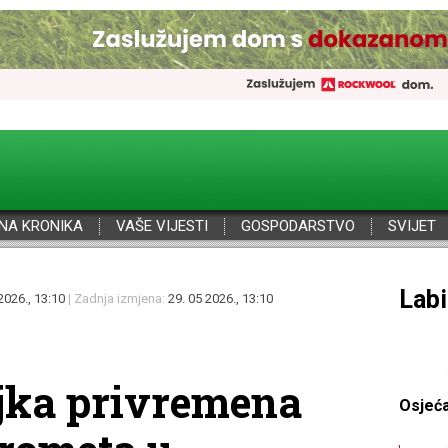
NA KRONIKA
VAŠE VIJESTI
GOSPODARSTVO
SVIJET
Por
2026., 13:10
| Zadnja izmjena:
29. 05 2026., 13:10
jka privremena
Osjeć