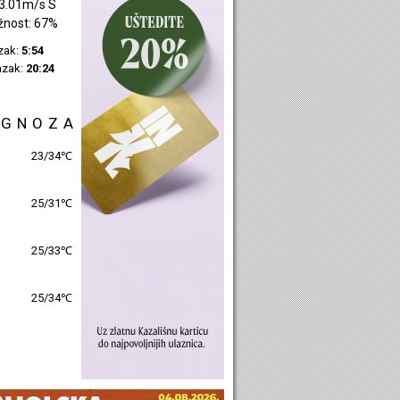
3.22m/s SI
žnost: 48%
azak:
5:55
azak:
20:27
OGNOZA
27/32℃
26/33℃
26/31℃
26/32℃