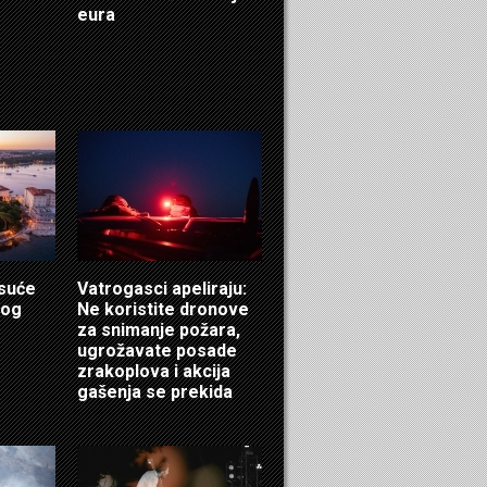
eura
isuće
Vatrogasci apeliraju:
log
Ne koristite dronove
za snimanje požara,
ugrožavate posade
zrakoplova i akcija
gašenja se prekida