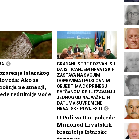
RA
GRAĐANI ISTRE POZVANI SU
DA ISTICANJEM HRVATSKIH
ozorenje Istarskog
ZASTAVA NA SVOJIM
dovoda: Ako se
DOMOVIMA I POSLOVNIM
rošnja ne smanji,
OBJEKTIMA DOPRINESU
SVEČANOM OBILJEŽAVANJU
jede redukcije vode
JEDNOG OD NAJVAŽNIJIH
DATUMA SUVREMENE
HRVATSKE POVIJESTI
U Puli za Dan pobjede
Mimohod hrvatskih
branitelja Istarske
županije