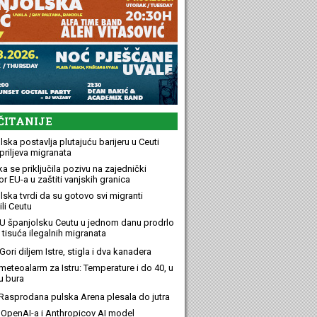
ČITANIJE
ska postavlja plutajuću barijeru u Ceuti
priljeva migranata
a se priključila pozivu na zajednički
r EU-a u zaštiti vanjskih granica
lska tvrdi da su gotovo svi migranti
li Ceutu
U španjolsku Ceutu u jednom danu prodrlo
 tisuća ilegalnih migranata
ori diljem Istre, stigla i dva kanadera
meteoalarm za Istru: Temperature i do 40, u
u bura
Rasprodana pulska Arena plesala do jutra
OpenAI-a i Anthropicov AI model