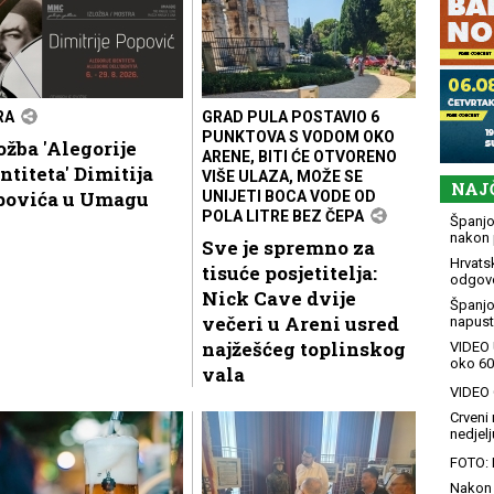
RA
GRAD PULA POSTAVIO 6
PUNKTOVA S VODOM OKO
ožba 'Alegorije
ARENE, BITI ĆE OTVORENO
ntiteta' Dimitija
VIŠE ULAZA, MOŽE SE
NAJ
povića u Umagu
UNIJETI BOCA VODE OD
POLA LITRE BEZ ČEPA
Španjol
nakon 
Sve je spremno za
Hrvatsk
tisuće posjetitelja:
odgovo
Nick Cave dvije
Španjo
večeri u Areni usred
napusti
najžešćeg toplinskog
VIDEO 
oko 60
vala
VIDEO G
Crveni 
nedjelj
FOTO: 
Nakon 