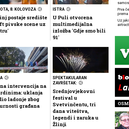
samost
OTA, 8. KOLOVOZA
ISTRA
Prva č
prema 
nj postaje središte
U Puli otvorena
Uz jaki
ft pivske scene uz
multimedijalna
airtract
tru'
izložba 'Gdje smo bili
91'
A
SPEKTAKULARAN
ZAVRŠETAK:
na intervencija na
Srednjovjekovni
rdinima: uklanja
festival u
dio ladonje zbog
OSM
Svetvinčentu, tri
urnosti građana
dana viteštva,
legendi i zaruka u
Žlinji