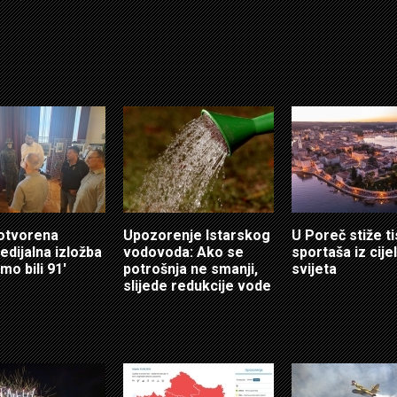
 otvorena
Upozorenje Istarskog
U Poreč stiže t
edijalna izložba
vodovoda: Ako se
sportaša iz cije
mo bili 91'
potrošnja ne smanji,
svijeta
slijede redukcije vode