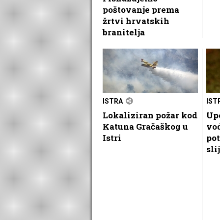
poštovanje prema
žrtvi hrvatskih
branitelja
ISTRA
IST
Lokaliziran požar kod
Up
Katuna Gračaškog u
vo
Istri
pot
sli