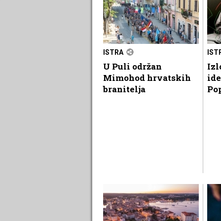
ISTRA
IST
U Puli održan
Izl
Mimohod hrvatskih
ide
branitelja
Po