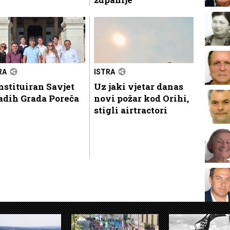
RA
ISTRA
stituiran Savjet
Uz jaki vjetar danas
adih Grada Poreča
novi požar kod Orihi,
stigli airtractori