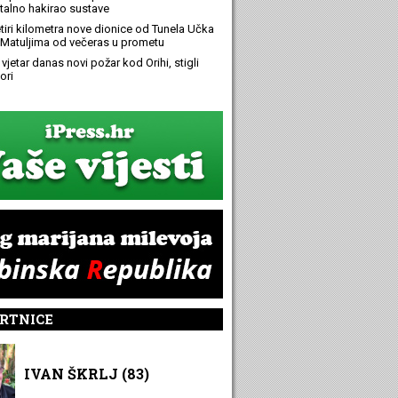
alno hakirao sustave
etiri kilometra nove dionice od Tunela Učka
Matuljima od večeras u prometu
 vjetar danas novi požar kod Orihi, stigli
ori
RTNICE
IVAN ŠKRLJ (83)