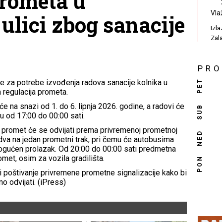
prometa u
Vla
ulici zbog sanacije
Izl
Zal
PR
PET
 za potrebe izvođenja radova sanacije kolnika u
 regulacija prometa.
e na snazi od 1. do 6. lipnja 2026. godine, a radovi će
SUB
 od 17:00 do 00:00 sati.
i promet će se odvijati prema privremenoj prometnoj
NED
 dva na jedan prometni trak, pri čemu će autobusima
mogućen prolazak. Od 20:00 do 00:00 sati predmetna
met, osim za vozila gradilišta.
PON
i poštivanje privremene prometne signalizacije kako bi
o odvijati. (iPress)