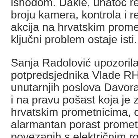
ishodom. Dakle, unatoč 
broju kamera, kontrola i r
akcija na hrvatskim prom
ključni problem ostaje isti.
Sanja Radolović upozorila
potpredsjednika Vlade RH 
unutarnjih poslova Davor
i na pravu pošast koja je 
hrvatskim prometnicima,
alarmantan porast promet
povezanih s električnim r