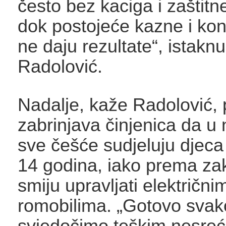
često bez kaciga i zaštit
dok postojeće kazne i kont
ne daju rezultate“, istaknu
Radolović.
Nadalje, kaže Radolović,
zabrinjava činjenica da 
sve češće sudjeluju djec
14 godina, iako prema za
smiju upravljati električni
romobilima. „Gotovo sva
svjedočimo teškim nesre