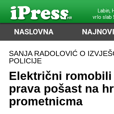
Poreč,
vrlo slab J
NASLOVNA
NAJNOVI
SANJA RADOLOVIĆ O IZVJE
POLICIJE
Električni romobili
prava pošast na h
prometnicma