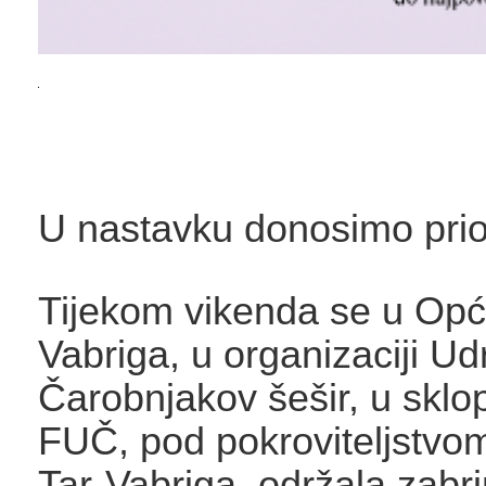
U nastavku donosimo pri
Tijekom vikenda se u Opći
Vabriga, u organizaciji U
Čarobnjakov šešir, u sklo
FUČ, pod pokroviteljstvo
Tar-Vabriga, održala zabri