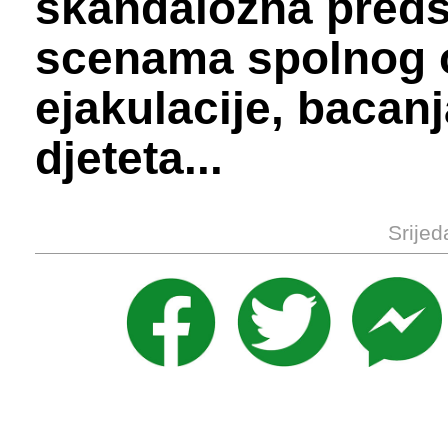
skandalozna preds
scenama spolnog 
ejakulacije, bacan
djeteta...
Srijed