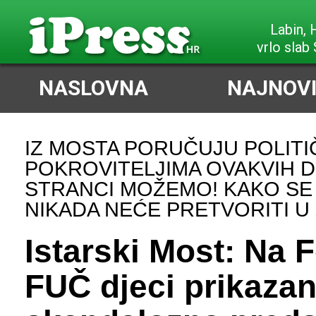
Poreč,
slabi Sjeve
NASLOVNA
NAJNOVI
IZ MOSTA PORUČUJU POLITI
POKROVITELJIMA OVAKVIH 
STRANCI MOŽEMO! KAKO SE 
NIKADA NEĆE PRETVORITI U
Istarski Most: Na F
FUČ djeci prikaza