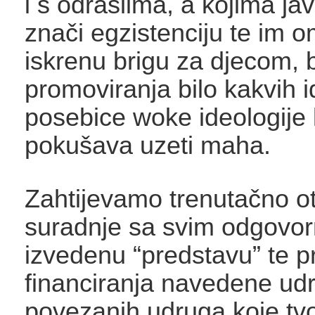
i s odraslima, a kojima ja
znači egzistenciju te im
iskrenu brigu za djecom, 
promoviranja bilo kakvih i
posebice woke ideologije k
pokušava uzeti maha.
Zahtijevamo trenutačno o
suradnje sa svim odgovo
izvedenu “predstavu” te p
financiranja navedene udr
povezanih udruga koje tvo