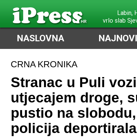
Labin,
vrlo slab Sje
NASLOVNA
NAJNOVI
CRNA KRONIKA
Stranac u Puli voz
utjecajem droge, 
pustio na slobodu,
policija deportirala