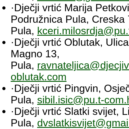
·Dječji vrtić Marija Petkovi
Podružnica Pula, Creska 
Pula,
kceri.milosrdja@pu.
·Dječji vrtić Oblutak, Uli
Magno 13,
Pula,
ravnateljica@djecjivr
oblutak.com
·Dječji vrtić Pingvin, Osje
Pula,
sibil.isic@pu.t-com.
·Dječji vrtić Slatki svijet,
Pula,
dvslatkisvijet@gma