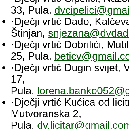
33, Pula,
dvcipelici@gma
·Dječji vrtić Dado, Kalčeva
Štinjan,
snjezana@dvdad
·Dječji vrtić Dobrilići, Muti
25, Pula,
beticv@gmail.c
·Dječji vrtić Dugin svijet,
17,
Pula,
lorena.banko052@g
·Dječji vrtić Kućica od licit
Mutvoranska 2,
Pula,
dv.licitar@gmail.co