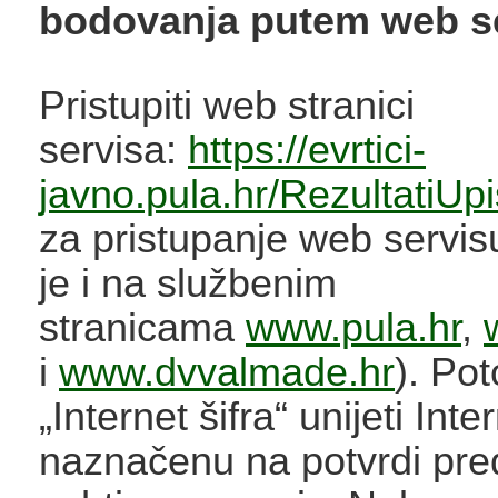
bodovanja putem web se
Pristupiti web stranici
servisa:
https://evrtici-
javno.pula.hr/RezultatiUp
za pristupanje web servi
je i na službenim
stranicama
www.pula.hr
,
i
www.dvvalmade.hr
). Po
„Internet šifra“ unijeti Inte
naznačenu na potvrdi pre