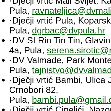
·Dječji vrtić Mali Svijet, 
Pula,
ravnateljica@dvmali
·Dječji vrtić Pula, Kopars
Pula,
dgrbac@dvpula.hr
·DV-SI Rin Tin Tin, Glavi
4a, Pula,
serena.sirotic@ri
·DV Valmade, Park Monte
Pula,
tajnistvo@dvvalmad
·Dječji vrtić Bambi, Ulica
Crnobori 82,
Pula,
bambi.pula@gmail
·Dječji vrtić Cipelići, Naz