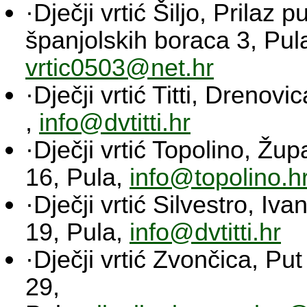
·Dječji vrtić Šiljo, Prilaz p
španjolskih boraca 3, Pul
vrtic0503@net.hr
·Dječji vrtić Titti, Drenovi
,
info@dvtitti.hr
·Dječji vrtić Topolino, Žu
16, Pula,
info@topolino.h
·Dječji vrtić Silvestro, Iva
19, Pula,
info@dvtitti.hr
·Dječji vrtić Zvončica, Put
29,