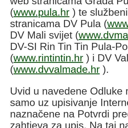
web stranicama Grada Pul
(
www.pula.hr
) te služben
stranicama DV Pula (
www.
DV Mali svijet (
www.dvmali
DV-SI Rin Tin Tin Pula-Po
(
www.rintintin.hr
) i DV V
(
www.dvvalmade.hr
).
Uvid u navedene Odluke 
samo uz upisivanje Interne
naznačene na Potvrdi pre
zahtjeva za upis. Na taj n