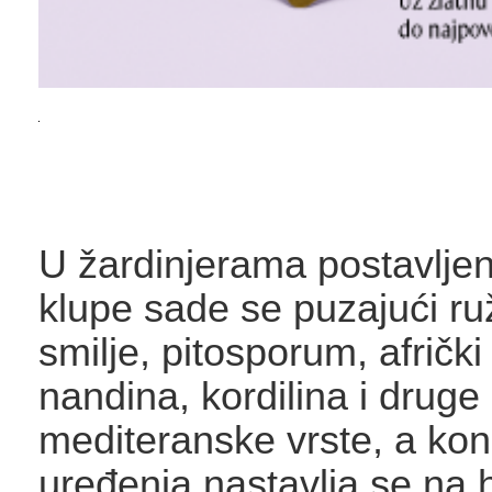
U žardinjerama postavlje
klupe sade se puzajući ru
smilje, pitosporum, afrički l
nandina, kordilina i druge
mediteranske vrste, a ko
uređenja nastavlja se na h