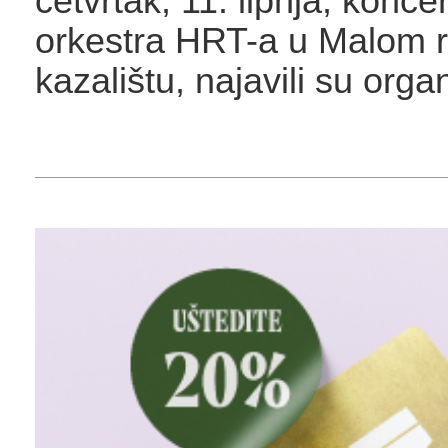
četvrtak, 11. lipnja, konc
orkestra HRT-a u Malom 
kazalištu, najavili su organ