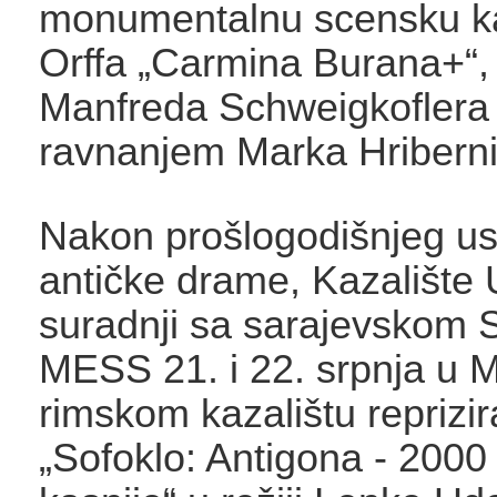
monumentalnu scensku ka
Orffa „Carmina Burana+“, u
Manfreda Schweigkoflera 
ravnanjem Marka Hriberni
Nakon prošlogodišnjeg u
antičke drame, Kazalište 
suradnji sa sarajevskom
MESS 21. i 22. srpnja u 
rimskom kazalištu reprizi
„Sofoklo: Antigona - 2000