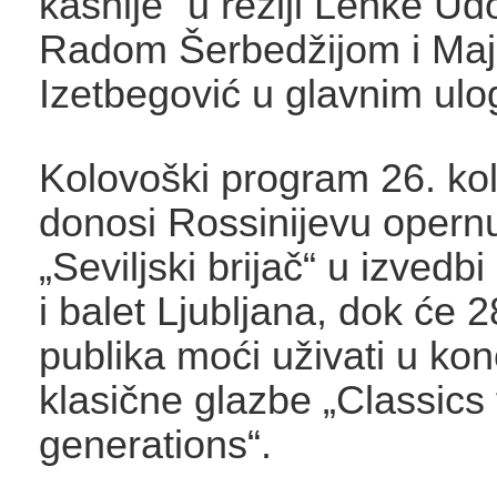
kasnije“ u režiji Lenke Udo
Radom Šerbedžijom i Ma
Izetbegović u glavnim ul
Kolovoški program 26. ko
donosi Rossinijevu opern
„Seviljski brijač“ u izved
i balet Ljubljana, dok će 
publika moći uživati u kon
klasične glazbe „Classics f
generations“.