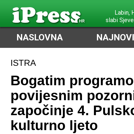
Labin,
slabi Sjeve
NASLOVNA
NAJNOVI
ISTRA
Bogatim program
povijesnim pozor
započinje 4. Pulsk
kulturno ljeto