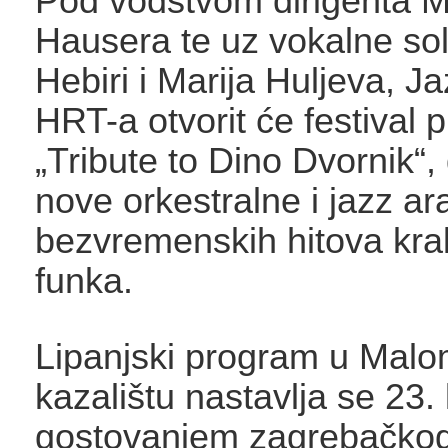
Pod vodstvom dirigenta M
Hausera te uz vokalne sol
Hebiri i Marija Huljeva, J
HRT-a otvorit će festival
„Tribute to Dino Dvornik“,
nove orkestralne i jazz 
bezvremenskih hitova kral
funka.
Lipanjski program u Mal
kazalištu nastavlja se 23. 
gostovanjem zagrebačkog