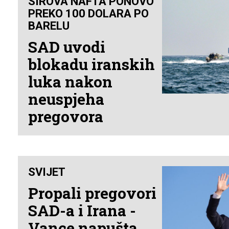
SIROVA NAFTA PONOVO
PREKO 100 DOLARA PO
BARELU
SAD uvodi
blokadu iranskih
luka nakon
neuspjeha
pregovora
SVIJET
Propali pregovori
SAD-a i Irana -
Vance napušta