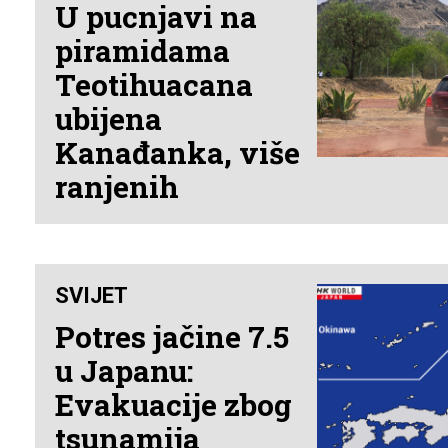
U pucnjavi na
piramidama
Teotihuacana
ubijena
Kanađanka, više
ranjenih
SVIJET
Potres jačine 7.5
u Japanu:
Evakuacije zbog
tsunamija