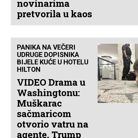
novinarima
pretvorila u kaos
PANIKA NA VEČERI
UDRUGE DOPISNIKA
BIJELE KUĆE U HOTELU
HILTON
VIDEO Drama u
Washingtonu:
Muškarac
sačmaricom
otvorio vatru na
agente, Trump