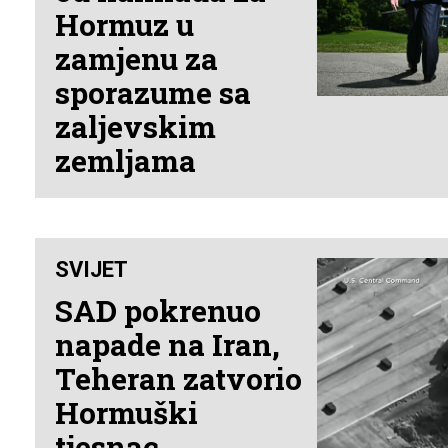
Hormuz u
zamjenu za
sporazume sa
zaljevskim
zemljama
SVIJET
SAD pokrenuo
napade na Iran,
Teheran zatvorio
Hormuški
tjesnac