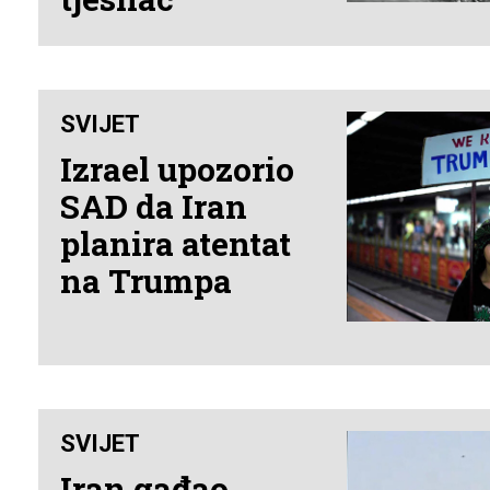
SVIJET
Izrael upozorio
SAD da Iran
planira atentat
na Trumpa
SVIJET
Iran gađao