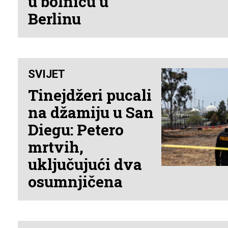
u bolnicu u
Berlinu
SVIJET
Tinejdžeri pucali
na džamiju u San
Diegu: Petero
mrtvih,
uključujući dva
osumnjičena