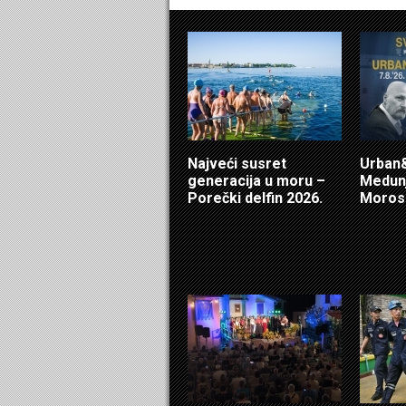
Najveći susret
Urban&
generacija u moru –
Medunj
Porečki delfin 2026.
Morosi