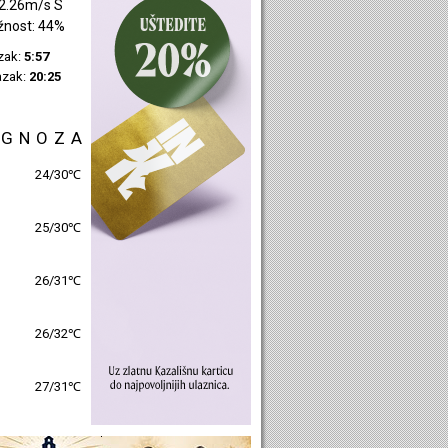
2.26m/s S
žnost: 44%
azak:
5:57
azak:
20:25
OGNOZA
24/30℃
25/30℃
26/31℃
26/32℃
27/31℃