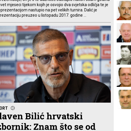
evet mjeseci tijekom kojih je osvojio dva svjetska odličja te je
eprezentacijom nastupio na pet velikih turnira. Dalić je
rezentaciju preuzeo u listopadu 2017. godine ...
ORT
laven Bilić hrvatski
zbornik: Znam što se od