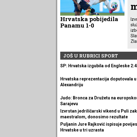
m
Hrvatska pobijedila
Izv
Panamu 1-0
slu
izb
Sla
Zlat
JOŠ U RUBRICI SPORT
SP: Hrvatska izgubila od Engleske 2:4
Hrvatska reprezentacija doputovala u
Alexandriju
Judo: Bronca za Družetu na europsko
Sarajevu
Izvrstan jedriličarski vikend u Puli za
maestralom, donosimo rezultate
Puljanin Jure Rajković ispisuje povijes
Hrvatske u tri uzrasta