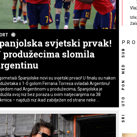
Vla
Izl
Zal
ORT
panjolska svjetski prvak!
PR
SUB
 produžecima slomila
rgentinu
NED
ometaši Španjolske novi su svjetski prvaci! U finalu su nakon
PON
dužetaka s 1-0 golom Ferrana Torresa svladali Argentinu!
jedom nad Argentinom u produžecima, Španjolska je
dužila svoj niz bez poraza u svim natjecanjima na 38
UTO
kmica – najduži niz ikad zabilježen od strane neke ...
SRI