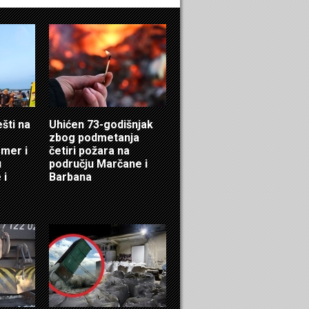
ešti na
Uhićen 73-godišnjak
zbog podmetanja
mer i
četiri požara na
u
području Marčane i
 i
Barbana