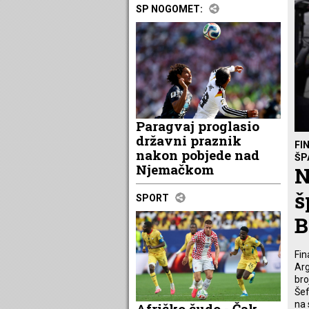
SP NOGOMET:
Paragvaj proglasio
državni praznik
FI
nakon pobjede nad
ŠP
Njemačkom
N
š
SPORT
B
Fin
Arg
bro
Šef
na 
Afričko čudo - Čak