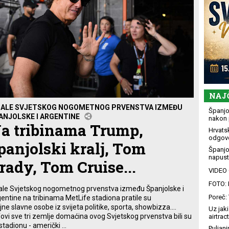
NAJ
NALE SVJETSKOG NOGOMETNOG PRVENSTVA IZMEĐU
Španjol
ANJOLSKE I ARGENTINE
nakon 
a tribinama Trump,
Hrvatsk
odgovo
panjolski kralj, Tom
Španjo
napusti
rady, Tom Cruise...
VIDEO G
FOTO: 
ale Svjetskog nogometnog prvenstva između Španjolske i
Poreč: 
entine na tribinama MetLife stadiona pratile su
jne slavne osobe iz svijeta politike, sporta, showbizza....
Uz jaki
ovi sve tri zemlje domaćina ovog Svjetskog prvenstva bili su
airtract
stadionu - američki ...
Puljani