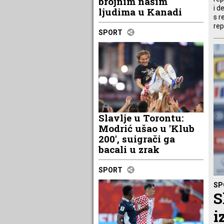
brojnim našim
i d
ljudima u Kanadi
s r
rep
SPORT
Slavlje u Torontu:
Modrić ušao u 'Klub
200', suigrači ga
bacali u zrak
SPORT
SP
S
i