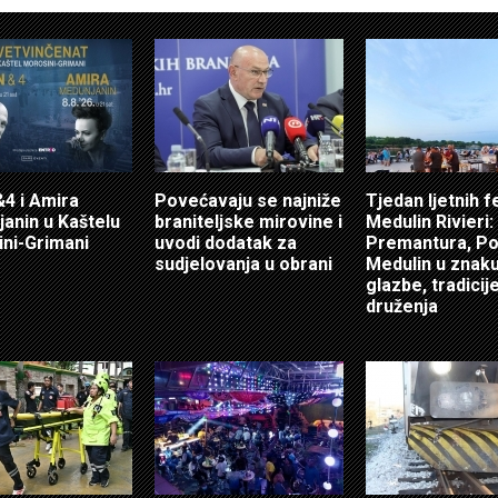
4 i Amira
Povećavaju se najniže
Tjedan ljetnih f
anin u Kaštelu
braniteljske mirovine i
Medulin Rivieri:
ni-Grimani
uvodi dodatak za
Premantura, Po
sudjelovanja u obrani
Medulin u znak
glazbe, tradicije
druženja