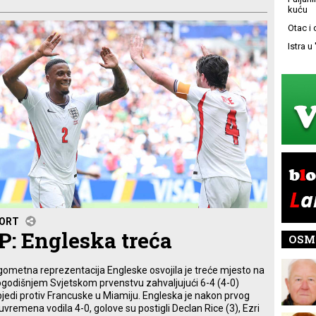
kuću
Otac i
Istra u
ORT
P: Engleska treća
OSM
ometna reprezentacija Engleske osvojila je treće mjesto na
godišnjem Svjetskom prvenstvu zahvaljujući 6-4 (4-0)
jedi protiv Francuske u Miamiju. Engleska je nakon prvog
uvremena vodila 4-0, golove su postigli Declan Rice (3), Ezri