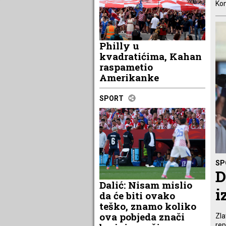
Kon
Philly u
kvadratićima, Kahan
raspametio
Amerikanke
SPORT
SP
D
Dalić: Nisam mislio
i
da će biti ovako
teško, znamo koliko
ova pobjeda znači
Zla
rep