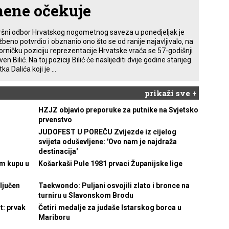
ene očekuje
ršni odbor Hrvatskog nogometnog saveza u ponedjeljak je
žbeno potvrdio i obznanio ono što se od ranije najavljivalo, na
orničku poziciju reprezentacije Hrvatske vraća se 57-godišnji
ven Bilić. Na toj poziciji Bilić će naslijediti dvije godine starijeg
ka Dalića koji je ...
prikaži sve +
HZJZ objavio preporuke za putnike na Svjetsko
prvenstvo
JUDOFEST U POREČU Zvijezde iz cijelog
svijeta oduševljene: 'Ovo nam je najdraža
destinacija'
m kupu u
Košarkaši Pule 1981 prvaci Županijske lige
ključen
Taekwondo: Puljani osvojili zlato i bronce na
turniru u Slavonskom Brodu
t: prvak
Četiri medalje za judaše Istarskog borca u
Mariboru