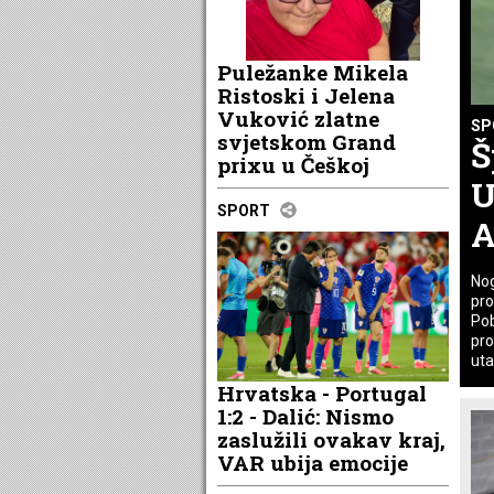
Puležanke Mikela
Ristoski i Jelena
Vuković zlatne
SP
svjetskom Grand
Š
prixu u Češkoj
U
SPORT
A
Nog
pro
Pob
pro
uta
Hrvatska - Portugal
1:2 - Dalić: Nismo
zaslužili ovakav kraj,
VAR ubija emocije