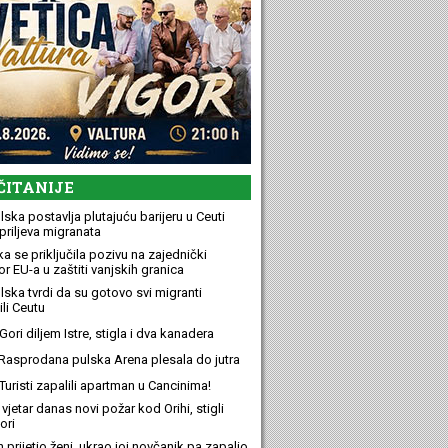
ČITANIJE
ska postavlja plutajuću barijeru u Ceuti
priljeva migranata
a se priključila pozivu na zajednički
r EU-a u zaštiti vanjskih granica
lska tvrdi da su gotovo svi migranti
li Ceutu
ori diljem Istre, stigla i dva kanadera
Rasprodana pulska Arena plesala do jutra
Turisti zapalili apartman u Cancinima!
 vjetar danas novi požar kod Orihi, stigli
ori
n prijetio ženi, ukrao joj novčanik pa zapalio