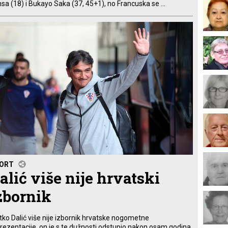
sa (18) i Bukayo Saka (37, 45+1), no Francuska se ...
ORT
alić više nije hrvatski
zbornik
tko Dalić više nije izbornik hrvatske nogometne
rezentacije, on je s te dužnosti odstupio nakon osam godina