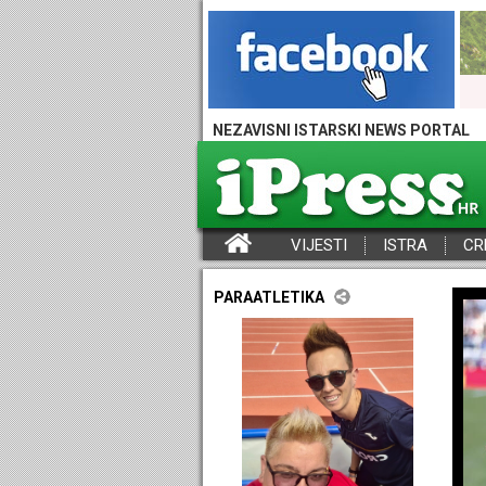
NEZAVISNI ISTARSKI NEWS PORTAL
VIJESTI
ISTRA
CR
iPress - Vijesti iz Istre, Hrvatske i svijeta
PARAATLETIKA