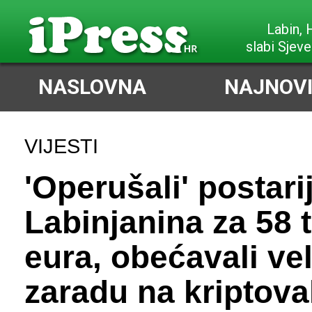
Labin,
slabi Sjeve
NASLOVNA
NAJNOVI
VIJESTI
'Operušali' postari
Labinjanina za 58 
eura, obećavali ve
zaradu na kriptov