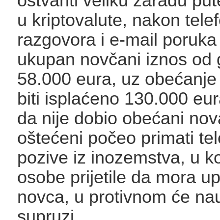
ostvariti veliku zaradu pu
u kriptovalute, nakon tele
razgovora i e-mail poruka 
ukupan novčani iznos od 
58.000 eura, uz obećanje
biti isplaćeno 130.000 eu
da nije dobio obećani nov
oštećeni počeo primati te
pozive iz inozemstva, u k
osobe prijetile da mora upl
novca, u protivnom će nau
supruzi.