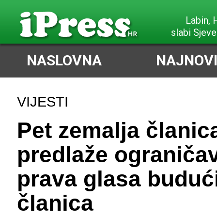
Labin,
slabi Sjeve
NASLOVNA
NAJNOVI
VIJESTI
Pet zemalja članic
predlaže ograniča
prava glasa buduć
članica