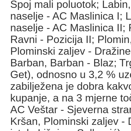
Spoj mali poluotok; Labin
naselje - AC Maslinica I;
naselje - AC Maslinica II;
Ravni - Pozicija II; Plomin
Plominski zaljev - Dražin
Barban, Barban - Blaz; Tr
Get), odnosno u 3,2 % uz
zabilježena je dobra kak
kupanje, a na 3 mjerne to
AC Veštar - Sjeverna stra
Kršan, Plominski zaljev -