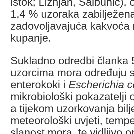
istok; Ližnjan, Salbunić),
1,4 % uzoraka zabilježena
zadovoljavajuća kakvoća
kupanje.
Sukladno odredbi članka 
uzorcima mora određuju se
enterokoki i
Escherichia co
mikrobiološki pokazatelji 
a tijekom uzorkovanja bilj
meteorološki uvjeti, tempe
slanost mora, te vidljivo 