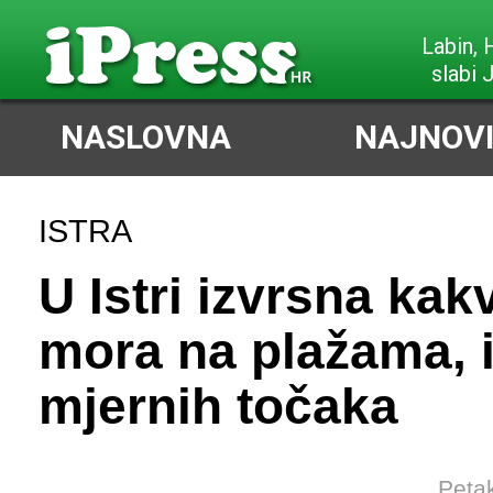
Labin,
slabi 
NASLOVNA
NAJNOVI
ISTRA
U Istri izvrsna ka
mora na plažama, 
mjernih točaka
Petak