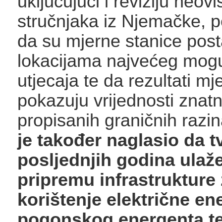
uključujući i reviziju neov
stručnjaka iz Njemačke, 
da su mjerne stanice post
lokacijama najvećeg mog
utjecaja te da rezultati mj
pokazuju vrijednosti znat
propisanih graničnih razi
je također naglasio da t
posljednjih godina ulaž
pripremu infrastrukture
korištenje električne en
pogonskog energenta te