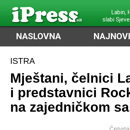
Poreč,
slabi Sjeve
NASLOVNA
NAJNOVI
ISTRA
Mještani, čelnici L
i predstavnici Ro
na zajedničkom s
Četvrta