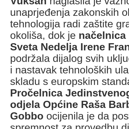
Vuksan
naglasila je važn
unaprjeđenja zakonskih ok
tehnologija radi zaštite gr
okoliša, dok je
načelnica
Sveta Nedelja Irene Fra
podržala dijalog svih uklj
i nastavak tehnoloških ul
skladu s europskim stand
Pročelnica Jedinstveno
odjela Općine Raša Bar
Gobbo
ocijenila je da pos
spremnost za provedbu di