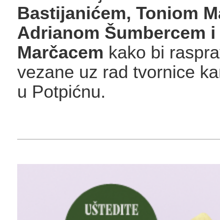
Bastijanićem, Toniom 
Adrianom Šumbercem i
Marčacem
kako bi rasprav
vezane uz rad tvornice 
u Potpićnu.