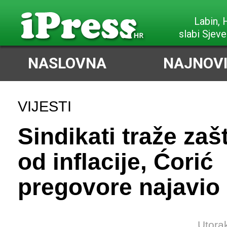
Poreč,
slabi Sjeve
NASLOVNA
NAJNOVI
VIJESTI
Sindikati traže zaš
od inflacije, Ćorić
pregovore najavio 
Utora