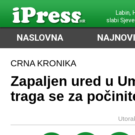
Labin,
slabi Sjeve
NASLOVNA
NAJNOVI
CRNA KRONIKA
Zapaljen ured u U
traga se za počini
Utora