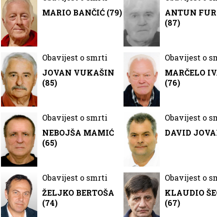
MARIO BANČIĆ (79)
ANTUN FU
(87)
Obavijest o smrti
Obavijest o s
JOVAN VUKAŠIN
MARČELO IV
(85)
(76)
Obavijest o smrti
Obavijest o s
NEBOJŠA MAMIĆ
DAVID JOV
(65)
Obavijest o smrti
Obavijest o s
ŽELJKO BERTOŠA
KLAUDIO Š
(74)
(67)