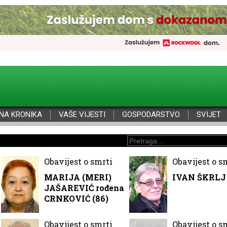
NA KRONIKA
VAŠE VIJESTI
GOSPODARSTVO
SVIJET
Obavijest o smrti
Obavijest o s
MARIJA (MERI)
IVAN ŠKRLJ 
JAŠAREVIĆ rođena
CRNKOVIĆ (86)
Obavijest o smrti
Obavijest o s