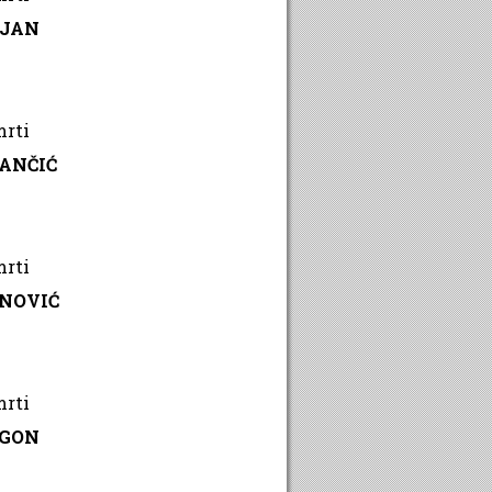
RJAN
mrti
ANČIĆ
mrti
ANOVIĆ
mrti
EGON