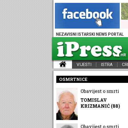
NEZAVISNI ISTARSKI NEWS PORTAL
VIJESTI
ISTRA
CR
iPress - Vijesti iz Istre, Hrvatske i svijeta
OSMRTNICE
Obavijest o smrti
TOMISLAV
KRIZMANIĆ (88)
Obavijest o smrti