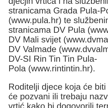
dječjih vrtića i na službe
stranicama Grada Pula-P
(www.pula.hr) te služben
stranicama DV Pula (www
DV Mali svijet (www.dvmali
DV Valmade (www.dvvalma
DV-SI Rin Tin Tin Pula-
Pola (www.rintintin.hr).
Roditelji djece koja će biti
će pozvani ili trebaju nazva
vrtić kako bi dogovorili te