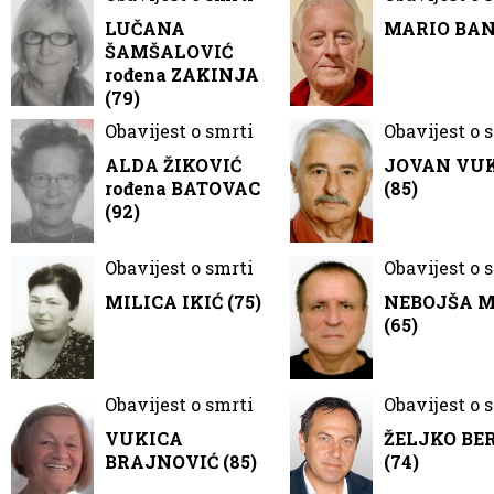
LUČANA
MARIO BANČ
ŠAMŠALOVIĆ
rođena ZAKINJA
(79)
Obavijest o smrti
Obavijest o 
ALDA ŽIKOVIĆ
JOVAN VU
rođena BATOVAC
(85)
(92)
Obavijest o smrti
Obavijest o 
MILICA IKIĆ (75)
NEBOJŠA 
(65)
Obavijest o smrti
Obavijest o 
VUKICA
ŽELJKO BE
BRAJNOVIĆ (85)
(74)