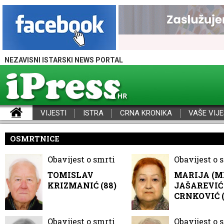
NEZAVISNI ISTARSKI NEWS PORTAL
VIJESTI
ISTRA
CRNA KRONIKA
VAŠE VIJE
iPress - Vijesti iz Istre, Hrvatske i svijeta
OSMRTNICE
Obavijest o smrti
Obavijest o 
TOMISLAV
MARIJA (M
KRIZMANIĆ (88)
JAŠAREVIĆ 
CRNKOVIĆ (
Obavijest o smrti
Obavijest o 