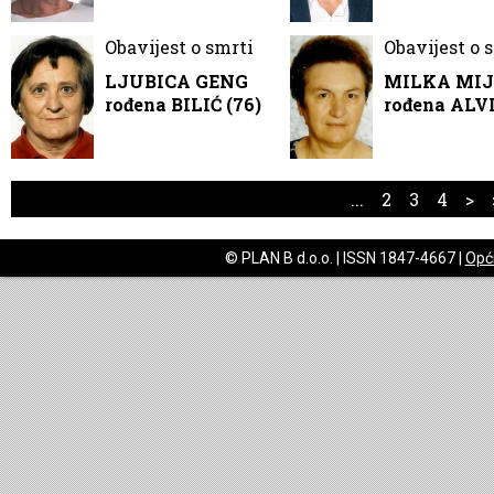
Obavijest o smrti
Obavijest o 
LJUBICA GENG
MILKA MIJ
rođena BILIĆ (76)
rođena ALVI
...
2
3
4
>
© PLAN B d.o.o. | ISSN 1847-4667 |
Opći