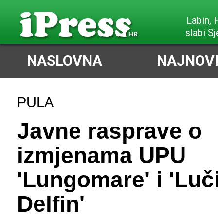
Poreč,
slabi Sjeve
NASLOVNA
NAJNOVI
PULA
Javne rasprave o
izmjenama UPU
'Lungomare' i 'Luč
Delfin'