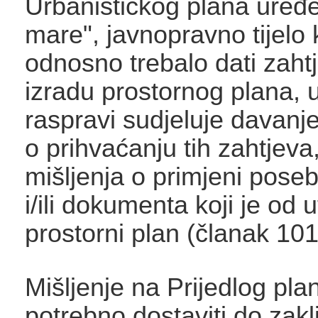
Urbanističkog plana uređ
mare", javnopravno tijelo 
odnosno trebalo dati zaht
izradu prostornog plana, u
raspravi sudjeluje davanj
o prihvaćanju tih zahtjev
mišljenja o primjeni pose
i/ili dokumenta koji je od 
prostorni plan (članak 10
Mišljenje na Prijedlog pla
potrebno dostaviti do zakl