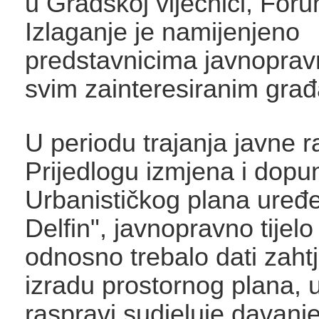
u Gradskoj vijećnici, Foru
Izlaganje je namijenjeno
predstavnicima javnopravni
svim zainteresiranim gra
U periodu trajanja javne 
Prijedlogu izmjena i dopu
Urbanističkog plana uređe
Delfin", javnopravno tijelo
odnosno trebalo dati zaht
izradu prostornog plana, u
raspravi sudjeluje davanj