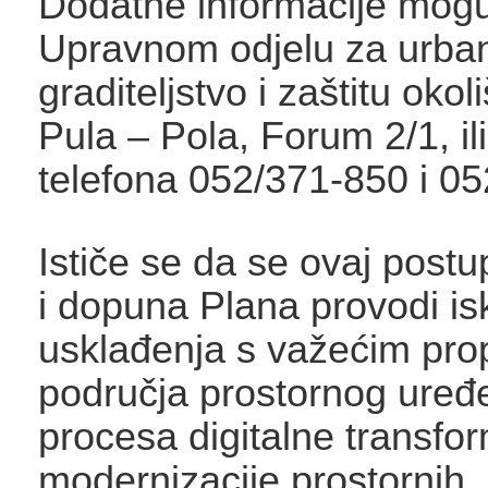
Dodatne informacije mogu 
Upravnom odjelu za urba
graditeljstvo i zaštitu oko
Pula – Pola, Forum 2/1, il
telefona 052/371-850 i 0
Ističe se da se ovaj post
i dopuna Plana provodi isk
usklađenja s važećim prop
područja prostornog uređe
procesa digitalne transfor
modernizacije prostornih