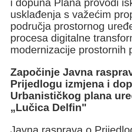
i dopuna Plana provodi isk
usklađenja s važećim prop
područja prostornog uređe
procesa digitalne transfor
modernizacije prostornih 
Započinje Javna raspra
Prijedlogu izmjena i do
Urbanističkog plana ur
„Lučica Delfin"
Javna rasprava o Prijedlo