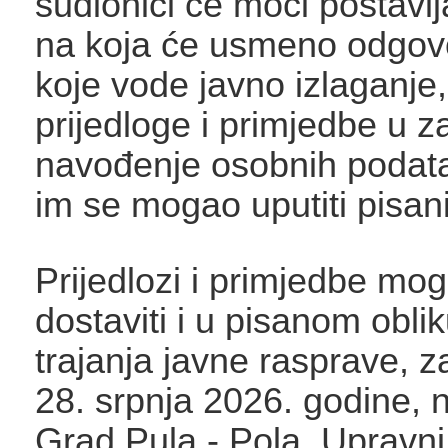
sudionici će moći postavlja
na koja će usmeno odgovo
koje vode javno izlaganje,
prijedloge i primjedbe u z
navođenje osobnih podata
im se mogao uputiti pisan
Prijedlozi i primjedbe mo
dostaviti i u pisanom obli
trajanja javne rasprave, z
28. srpnja 2026. godine, 
Grad Pula - Pola, Upravni