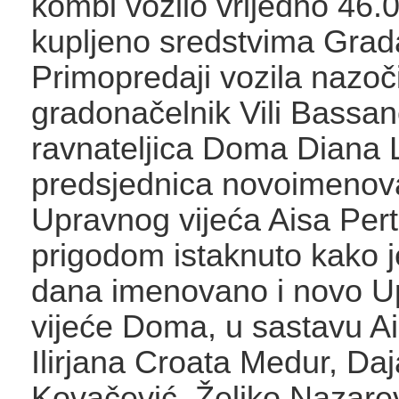
kombi vozilo vrijedno 46.
kupljeno sredstvima Gra
Primopredaji vozila nazoči
gradonačelnik Vili Bassan
ravnateljica Doma Diana L
predsjednica novoimeno
Upravnog vijeća Aisa Pert
prigodom istaknuto kako j
dana imenovano i novo U
vijeće Doma, u sastavu Ai
Ilirjana Croata Medur, Da
Kovačević, Željko Nazarev