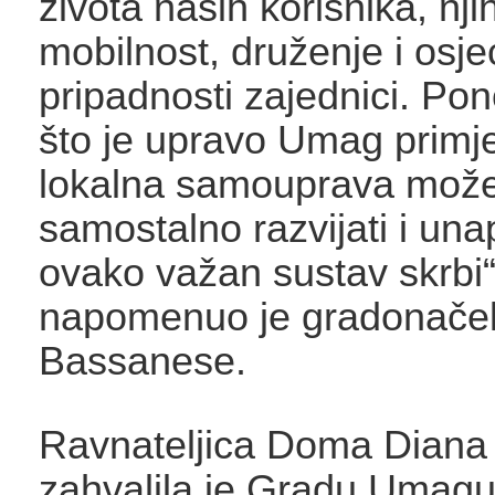
života naših korisnika, nj
mobilnost, druženje i osje
pripadnosti zajednici. Po
što je upravo Umag primj
lokalna samouprava mož
samostalno razvijati i una
ovako važan sustav skrbi
napomenuo je gradonačel
Bassanese.
Ravnateljica Doma Diana
zahvalila je Gradu Umagu