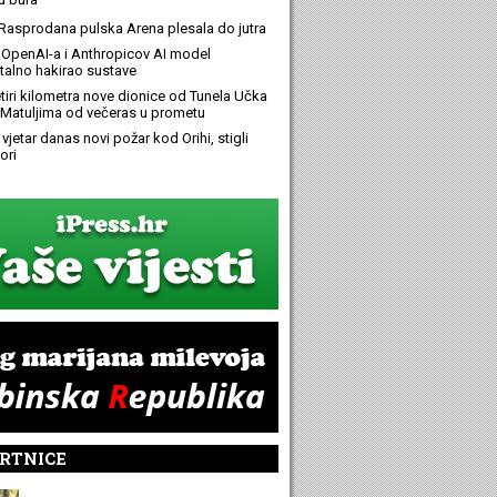
Rasprodana pulska Arena plesala do jutra
OpenAI-a i Anthropicov AI model
alno hakirao sustave
etiri kilometra nove dionice od Tunela Učka
Matuljima od večeras u prometu
 vjetar danas novi požar kod Orihi, stigli
ori
RTNICE