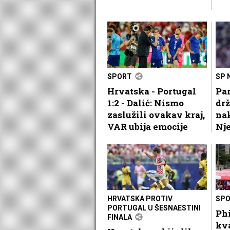
SPORT
SP 
Hrvatska - Portugal
Par
1:2 - Dalić: Nismo
dr
zaslužili ovakav kraj,
na
VAR ubija emocije
Nj
HRVATSKA PROTIV
SP
PORTUGAL U ŠESNAESTINI
Phi
FINALA
kv