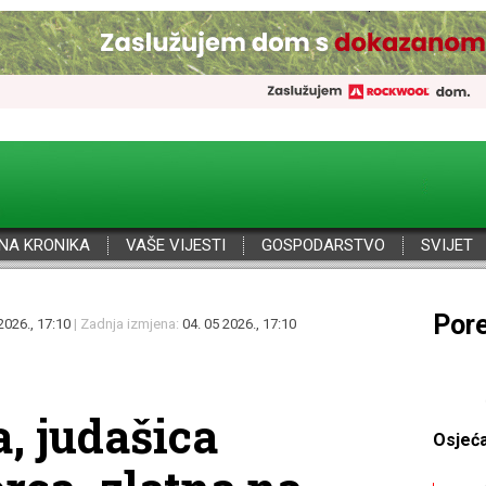
NA KRONIKA
VAŠE VIJESTI
GOSPODARSTVO
SVIJET
Por
2026., 17:10
| Zadnja izmjena:
04. 05 2026., 17:10
, judašica
Osjeć