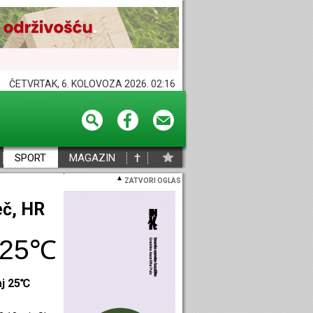
ČETVRTAK, 6. KOLOVOZA 2026. 02:16
†
SPORT
MAGAZIN
ZATVORI OGLAS
eč, HR
25℃
aj 25℃