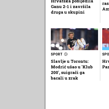
Hrvatska pobijedila
ra
Ganu 2-1 i završila
Am
druga u skupini
SPORT
SP
Slavlje u Torontu:
Hrv
Modrić ušao u 'Klub
Pa
200', suigrači ga
bacali u zrak