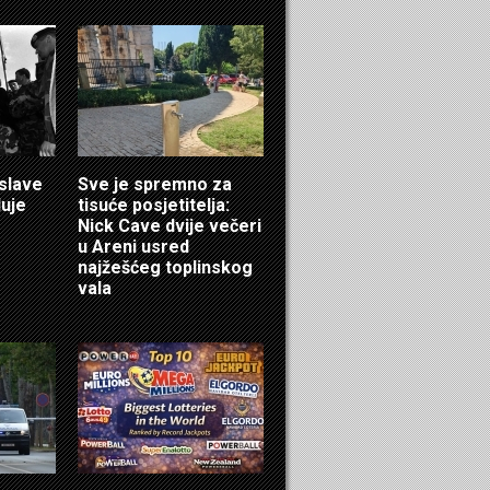
 slave
Sve je spremno za
luje
tisuće posjetitelja:
Nick Cave dvije večeri
u Areni usred
najžešćeg toplinskog
vala