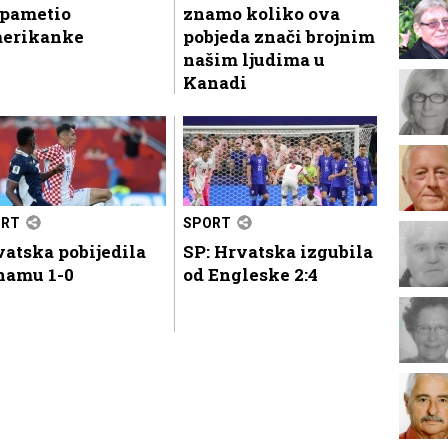
spametio
znamo koliko ova
erikanke
pobjeda znači brojnim
našim ljudima u
Kanadi
ORT
SPORT
atska pobijedila
SP: Hrvatska izgubila
namu 1-0
od Engleske 2:4