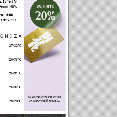
2.18m/s SI
žnost: 45%
azak:
5:55
azak:
20:27
OGNOZA
27/32℃
26/33℃
26/31℃
26/32℃
28/28℃