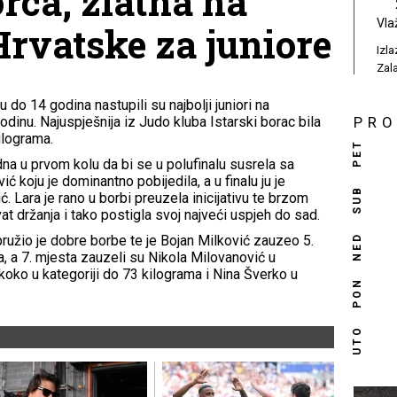
orca, zlatna na
Vla
rvatske za juniore
Izl
Zal
 do 14 godina nastupili su najbolji juniori na
dinu. Najuspješnija iz Judo kluba Istarski borac bila
PR
ilograma.
PET
dna u prvom kolu da bi se u polufinalu susrela sa
koju je dominantno pobijedila, a u finalu ju je
SUB
 Lara je rano u borbi preuzela inicijativu te brzom
vat držanja i tako postigla svoj najveći uspjeh do sad.
NED
ružio je dobre borbe te je Bojan Milković zauzeo 5.
a, a 7. mjesta zauzeli su Nikola Milovanović u
koko u kategoriji do 73 kilograma i Nina Šverko u
PON
UTO