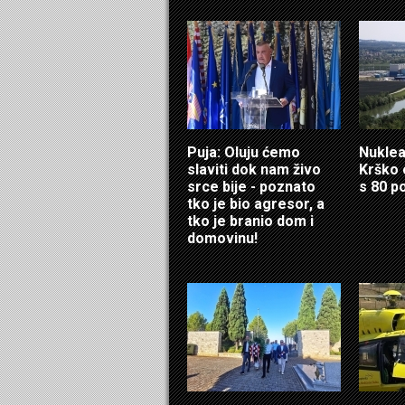
Puja: Oluju ćemo
Nuklea
slaviti dok nam živo
Krško 
srce bije - poznato
s 80 p
tko je bio agresor, a
tko je branio dom i
domovinu!