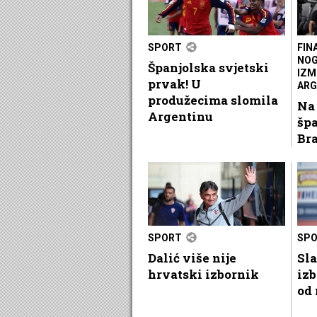
SPORT
FIN
NOG
Španjolska svjetski
IZM
prvak! U
ARG
produžecima slomila
Na
Argentinu
špa
Bra
SPORT
SP
Dalić više nije
Sla
hrvatski izbornik
izb
od