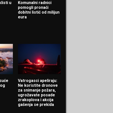
listi u
Komunalni radnici
pomogli pronaći
dobitni listić od milijun
eura
isuće
Vatrogasci apeliraju:
log
Ne koristite dronove
za snimanje požara,
ugrožavate posade
zrakoplova i akcija
gašenja se prekida