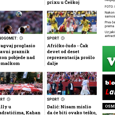
prixu u Češkoj
FOTO: 
Nakon 
samost
Prva č
prema 
Uz jaki
airtract
NOGOMET:
SPORT
agvaj proglasio
Afričko čudo - Čak
žavni praznik
devet od deset
kon pobjede nad
reprezentacija prošlo
emačkom
dalje
ORT
SPORT
OSM
lly u
Dalić: Nisam mislio
adratićima, Kahan
da će biti ovako teško,