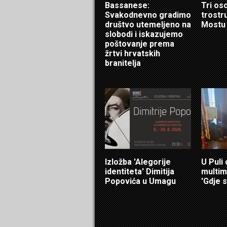
Bassanese:
Tri os
Svakodnevno gradimo
trostr
društvo utemeljeno na
Mostu
slobodi i iskazujemo
poštovanje prema
žrtvi hrvatskih
branitelja
Izložba 'Alegorije
U Puli
identiteta' Dimitija
multim
Popovića u Umagu
'Gdje s