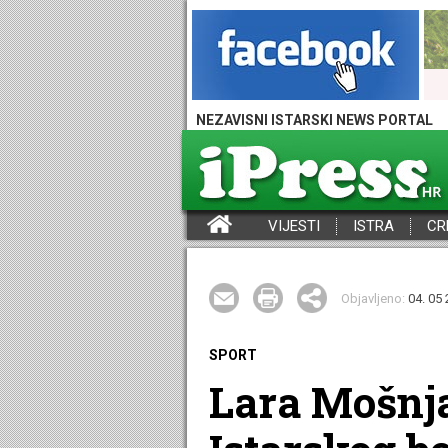
NEZAVISNI ISTARSKI NEWS PORTAL
VIJESTI
ISTRA
CR
iPress - Vijesti iz Istre, Hrvatske i svijeta
Objavljeno:
04. 05 
SPORT
Lara Mošnja