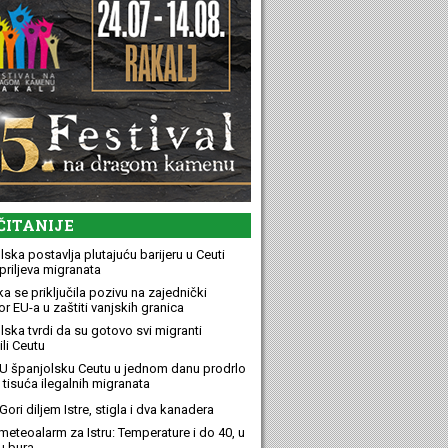
ČITANIJE
ska postavlja plutajuću barijeru u Ceuti
priljeva migranata
a se priključila pozivu na zajednički
r EU-a u zaštiti vanjskih granica
lska tvrdi da su gotovo svi migranti
li Ceutu
U španjolsku Ceutu u jednom danu prodrlo
 tisuća ilegalnih migranata
ori diljem Istre, stigla i dva kanadera
meteoalarm za Istru: Temperature i do 40, u
u bura