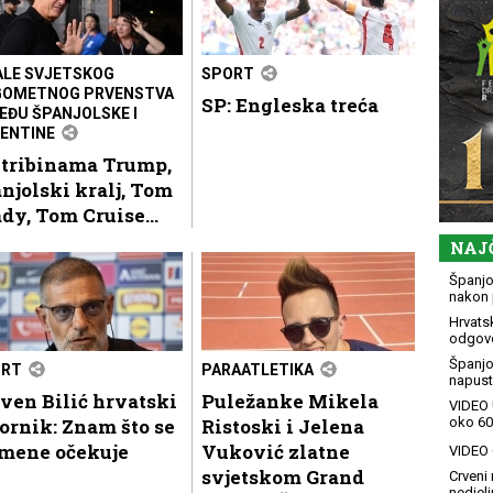
ALE SVJETSKOG
SPORT
OMETNOG PRVENSTVA
SP: Engleska treća
EĐU ŠPANJOLSKE I
ENTINE
 tribinama Trump,
njolski kralj, Tom
dy, Tom Cruise...
NAJ
Španjol
nakon 
Hrvatsk
odgovo
Španjo
ORT
PARAATLETIKA
napusti
ven Bilić hrvatski
Puležanke Mikela
VIDEO 
ornik: Znam što se
Ristoski i Jelena
oko 60
 mene očekuje
Vuković zlatne
VIDEO G
svjetskom Grand
Crveni 
nedjelj