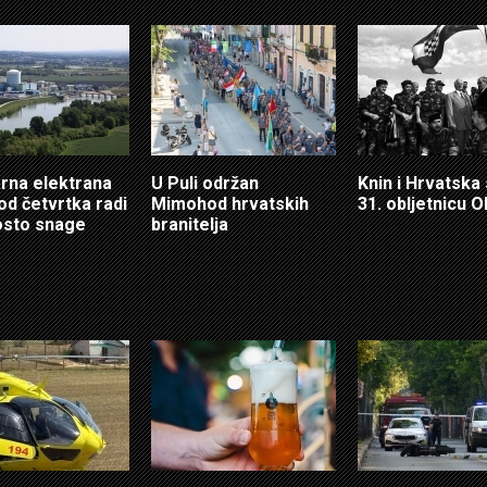
rna elektrana
U Puli održan
Knin i Hrvatska
od četvrtka radi
Mimohod hrvatskih
31. obljetnicu O
osto snage
branitelja