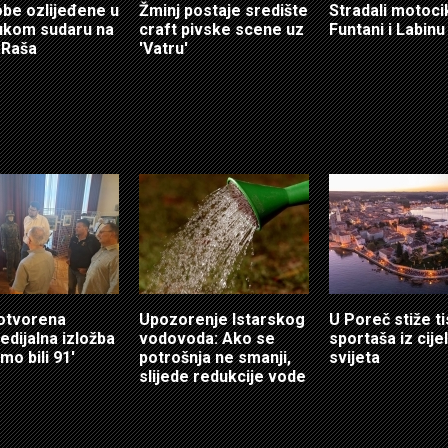
obe ozlijeđene u
Žminj postaje središte
Stradali motocik
ukom sudaru na
craft pivske scene uz
Funtani i Labinu
 Raša
'Vatru'
 otvorena
Upozorenje Istarskog
U Poreč stiže t
edijalna izložba
vodovoda: Ako se
sportaša iz cije
mo bili 91'
potrošnja ne smanji,
svijeta
slijede redukcije vode