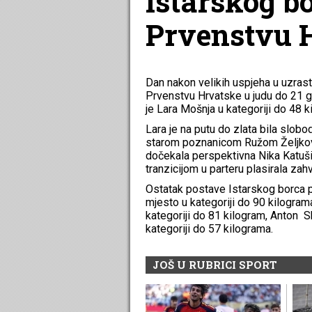
Istarskog b
Prvenstvu H
Dan nakon velikih uspjeha u uzrastu
Prvenstvu Hrvatske u judu do 21 go
je Lara Mošnja u kategoriji do 48 k
Lara je na putu do zlata bila slobo
starom poznanicom Ružom Željković 
dočekala perspektivna Nika Katušić.
tranzicijom u parteru plasirala zah
Ostatak postave Istarskog borca p
mjesto u kategoriji do 90 kilogram
kategoriji do 81 kilogram, Anton S
kategoriji do 57 kilograma.
JOŠ U RUBRICI SPORT