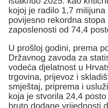
istaknuo 2025. kao kritič
kojoj je radilo 1,7 milijuna 
povijesno rekordna stopa
zaposlenosti od 74,4 post
U prošloj godini, prema 
Državnog zavoda za statis
vodeća djelatnost u Hrvats
trgovina, prijevoz i skladiš
smještaj, priprema i usluž
koja je stvorila 24,4 post
bruto dodane vrijednosti