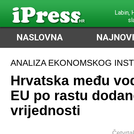
Poreč,
slabi I
NASLOVNA
NAJNOVI
ANALIZA EKONOMSKOG INST
Hrvatska među vo
EU po rastu dodan
vrijednosti
Četvrta