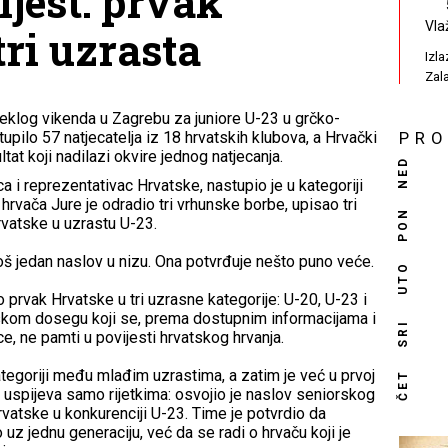
ijest: prvak
Vla
tri uzrasta
Izl
Zal
eklog vikenda u Zagrebu za juniore U-23 u grčko-
tupilo 57 natjecatelja iz 18 hrvatskih klubova, a Hrvački
PR
ltat koji nadilazi okvire jednog natjecanja.
NED
a i reprezentativac Hrvatske, nastupio je u kategoriji
hrvača Jure je odradio tri vrhunske borbe, upisao tri
PON
rvatske u uzrastu U-23.
oš jedan naslov u nizu. Ona potvrđuje nešto puno veće.
UTO
 prvak Hrvatske u tri uzrasne kategorije: U-20, U-23 i
tskom dosegu koji se, prema dostupnim informacijama i
SRI
e, ne pamti u povijesti hrvatskog hrvanja.
ategoriji među mlađim uzrastima, a zatim je već u prvoj
ČET
 uspijeva samo rijetkima: osvojio je naslov seniorskog
vatske u konkurenciji U-23. Time je potvrdio da
uz jednu generaciju, već da se radi o hrvaču koji je