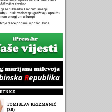
bil koji je skretao
 gase nuklearku, Francuzi smanjili
odnju - niski vodostaji ugrožavaju opskrbu
ičnom energijom u Europi
 dvoje djece poginuli u požaru kuće
RTNICE
TOMISLAV KRIZMANIĆ
(88)