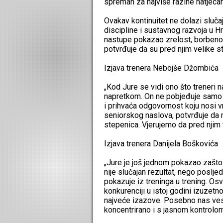
spreman za najviše razine natjecan
Ovakav kontinuitet ne dolazi slučaj
discipline i sustavnog razvoja u H
nastupe pokazao zrelost, borbenost
potvrđuje da su pred njim velike st
Izjava trenera Nebojše Džombića
„Kod Jure se vidi ono što treneri na
napretkom. On ne pobjeđuje samo z
i prihvaća odgovornost koju nosi vr
seniorskog naslova, potvrđuje da n
stepenica. Vjerujemo da pred njim 
Izjava trenera Danijela Boškovića
„Jure je još jednom pokazao zašto 
nije slučajan rezultat, nego poslje
pokazuje iz treninga u trening. Osv
konkurenciji u istoj godini izuzetn
najveće izazove. Posebno nas vesel
koncentrirano i s jasnom kontrolom