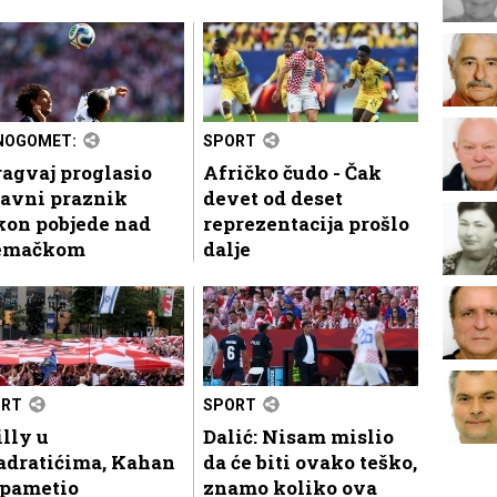
NOGOMET:
SPORT
agvaj proglasio
Afričko čudo - Čak
žavni praznik
devet od deset
kon pobjede nad
reprezentacija prošlo
emačkom
dalje
ORT
SPORT
lly u
Dalić: Nisam mislio
adratićima, Kahan
da će biti ovako teško,
spametio
znamo koliko ova