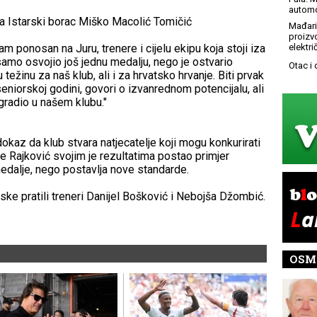
automo
a Istarski borac Miško Macolić Tomičić
Mađari
proizv
 ponosan na Juru, trenere i cijelu ekipu koja stoji iza
elektr
 samo osvojio još jednu medalju, nego je ostvario
Otac i
 težinu za naš klub, ali i za hrvatsko hrvanje. Biti prvak
 seniorskoj godini, govori o izvanrednom potencijalu, ali
gradio u našem klubu."
dokaz da klub stvara natjecatelje koji mogu konkurirati
e Rajković svojim je rezultatima postao primjer
edalje, nego postavlja nove standarde.
ske pratili treneri Danijel Bošković i Nebojša Džombić.
OSM