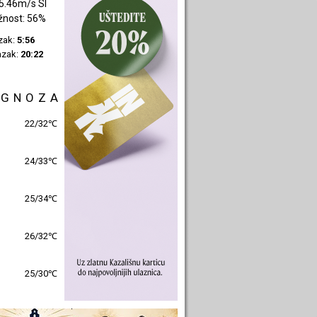
2.26m/s JZ
žnost: 43%
azak:
5:58
azak:
20:24
OGNOZA
25/30℃
26/31℃
26/32℃
27/31℃
26/31℃