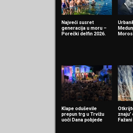
Najveći susret
Urban&
generacija u moru –
Medunj
Porečki delfin 2026.
Morosi
Klape oduševile
Otkrijt
prepun trg u Trvižu
znaju'
uoči Dana pobjede
Fažani