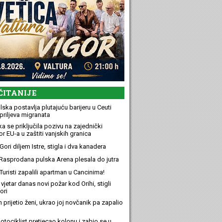
ČITANIJE
ska postavlja plutajuću barijeru u Ceuti
priljeva migranata
a se priključila pozivu na zajednički
r EU-a u zaštiti vanjskih granica
ori diljem Istre, stigla i dva kanadera
Rasprodana pulska Arena plesala do jutra
Turisti zapalili apartman u Cancinima!
 vjetar danas novi požar kod Orihi, stigli
ori
n prijetio ženi, ukrao joj novčanik pa zapalio
otociklist pretjecao kolonu i zabio se u