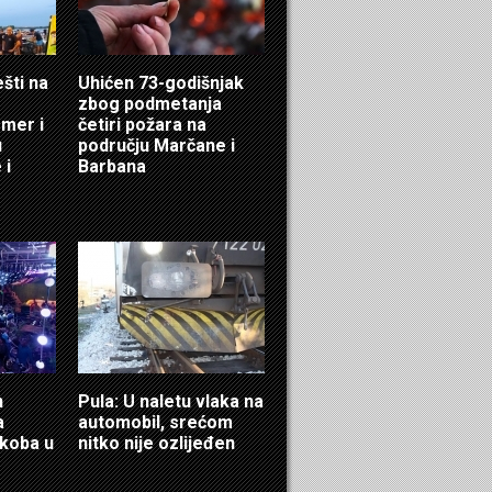
ešti na
Uhićen 73-godišnjak
zbog podmetanja
mer i
četiri požara na
u
području Marčane i
 i
Barbana
n
Pula: U naletu vlaka na
a
automobil, srećom
ukoba u
nitko nije ozlijeđen