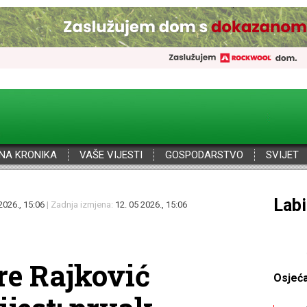
NA KRONIKA
VAŠE VIJESTI
GOSPODARSTVO
SVIJET
Por
2026., 15:06
| Zadnja izmjena:
12. 05 2026., 15:06
re Rajković
Osjeć