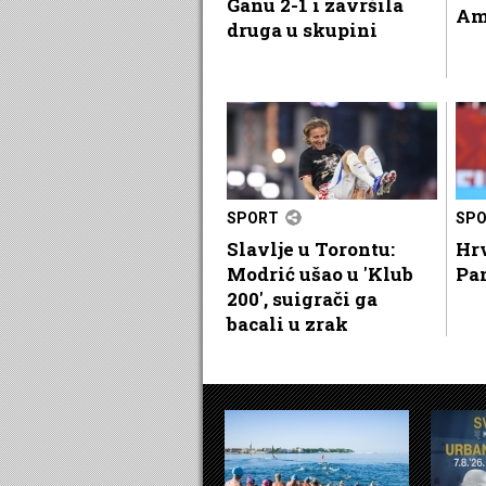
Ganu 2-1 i završila
Am
druga u skupini
SPORT
SP
Slavlje u Torontu:
Hrv
Modrić ušao u 'Klub
Pa
200', suigrači ga
bacali u zrak