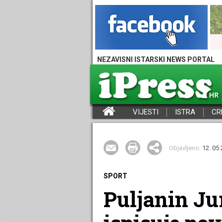
NEZAVISNI ISTARSKI NEWS PORTAL
VIJESTI
ISTRA
CR
iPress - Vijesti iz Istre, Hrvatske i svijeta
Objavljeno:
12. 05 
SPORT
Puljanin Ju