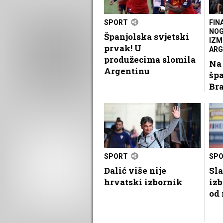
SPORT
FIN
NOG
Španjolska svjetski
IZM
prvak! U
ARG
produžecima slomila
Na
Argentinu
špa
Bra
SPORT
SP
Dalić više nije
Sla
hrvatski izbornik
izb
od