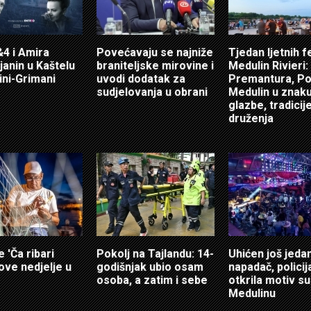
4 i Amira
Povećavaju se najniže
Tjedan ljetnih f
anin u Kaštelu
braniteljske mirovine i
Medulin Rivieri:
ni-Grimani
uvodi dodatak za
Premantura, Po
sudjelovanja u obrani
Medulin u znak
glazbe, tradicije
druženja
e 'Ča ribari
Pokolj na Tajlandu: 14-
Uhićen još jeda
 ove nedjelje u
godišnjak ubio osam
napadač, policij
osoba, a zatim i sebe
otkrila motiv s
Medulinu