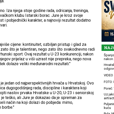
ja.
no. Iza njega stoje godine rada, odricanja, treninga,
rvačkom klubu Istarski borac. Jure je kroz svoje
 i pobjednički karakter, a najnoviji rezultat dodatno
vari.
jviše cijene: kontinuitet, ozbiljan pristup i glad za
NAJ
ato što je talentiran, nego zato što svakodnevno radi
hunski sport. Ovaj rezultat u U-23 konkurenciji, nakon
Španjol
jegov prijelaz u viši uzrast nije prepreka, nego nova
nakon 
tek dolaze veliki međunarodni rezultati."
Hrvatsk
odgovo
VIDEO G
FOTO: 
je jedan od najperspektivnijih hrvača u Hrvatskoj. Ovo
dica dugogodišnjeg rada, discipline i karaktera koji
Poreč: 
ojiti naslov prvaka Hrvatske u U-20, U-23 i seniorskoj
Uz jaki
o je teško, ali Jure je dokazao da je spreman za
airtract
i način na koji dolazi do pobjeda: mirno,
Puljani
 borbe."
kuću
Pula: M