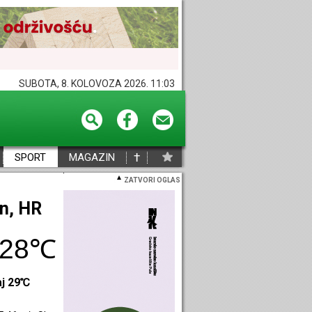
SUBOTA, 8. KOLOVOZA 2026. 11:03
†
SPORT
MAGAZIN
ZATVORI OGLAS
eč, HR
31℃
aj 31℃