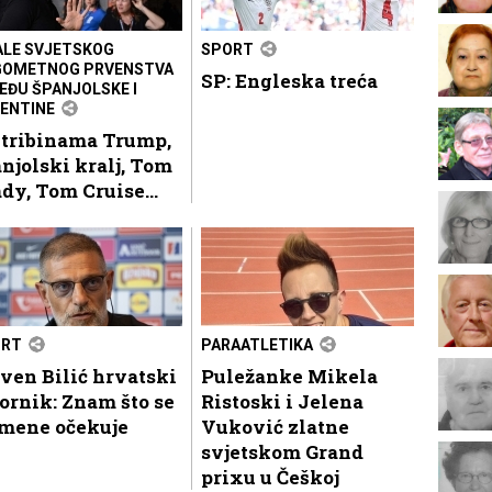
ALE SVJETSKOG
SPORT
OMETNOG PRVENSTVA
SP: Engleska treća
EĐU ŠPANJOLSKE I
ENTINE
 tribinama Trump,
njolski kralj, Tom
dy, Tom Cruise...
ORT
PARAATLETIKA
ven Bilić hrvatski
Puležanke Mikela
ornik: Znam što se
Ristoski i Jelena
 mene očekuje
Vuković zlatne
svjetskom Grand
prixu u Češkoj