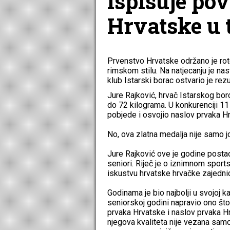
ispisuje pov
Hrvatske u 
Prvenstvo Hrvatske održano je rot
rimskom stilu. Na natjecanju je nas
klub Istarski borac ostvario je rezu
Jure Rajković, hrvač Istarskog borc
do 72 kilograma. U konkurenciji 11 
pobjede i osvojio naslov prvaka H
No, ova zlatna medalja nije samo j
Jure Rajković ove je godine postao
seniori. Riječ je o iznimnom spor
iskustvu hrvatske hrvačke zajednic
Godinama je bio najbolji u svojoj k
seniorskoj godini napravio ono što
prvaka Hrvatske i naslov prvaka Hr
njegova kvaliteta nije vezana samo 