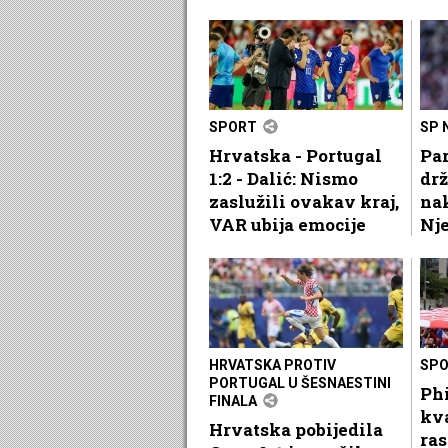
SPORT
SP 
Hrvatska - Portugal
Par
1:2 - Dalić: Nismo
dr
zaslužili ovakav kraj,
na
VAR ubija emocije
Nj
HRVATSKA PROTIV
SP
PORTUGAL U ŠESNAESTINI
Phi
FINALA
kv
Hrvatska pobijedila
ra