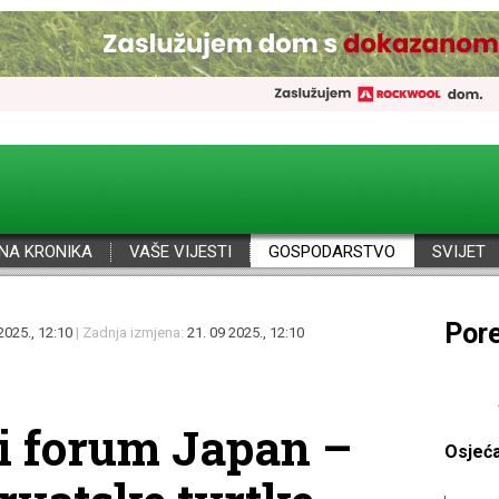
NA KRONIKA
VAŠE VIJESTI
GOSPODARSTVO
SVIJET
Por
2025., 12:10
| Zadnja izmjena:
21. 09 2025., 12:10
i forum Japan –
Osjeć