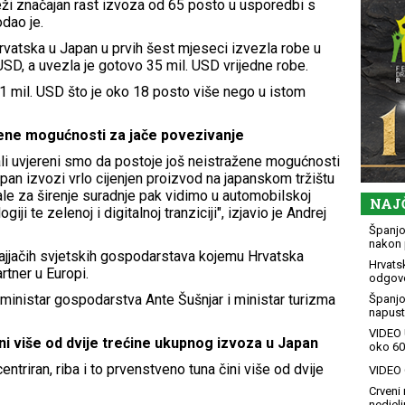
eži značajan rast izvoza od 65 posto u usporedbi s
dao je.
rvatska u Japan u prvih šest mjeseci izvezla robe u
USD, a uvezla je gotovo 35 mil. USD vrijedne robe.
1 mil. USD što je oko 18 posto više nego u istom
žene mogućnosti za jače povezivanje
ali uvjereni smo da postoje još neistražene mogućnosti
pan izvozi vrlo cijenjen proizvod na japanskom tržištu
jale za širenje suradnje pak vidimo u automobilskoj
NAJ
giji te zelenoj i digitalnoj tranziciji", izjavio je Andrej
Španjol
nakon 
najjačih svjetskih gospodarstava kojemu Hrvatska
Hrvatsk
rtner u Europi.
odgovo
i ministar gospodarstva Ante Šušnjar i ministar turizma
Španjo
napusti
VIDEO 
ini više od dvije trećine ukupnog izvoza u Japan
oko 60
ntriran, riba i to prvenstveno tuna čini više od dvije
VIDEO G
Crveni 
nedjelj