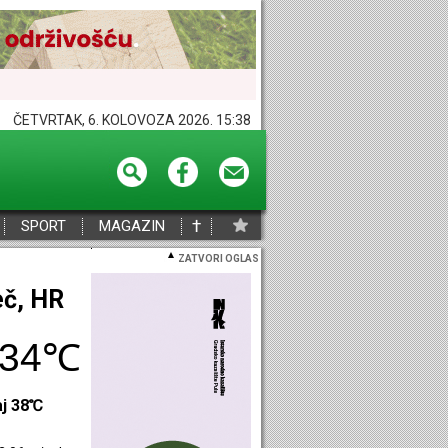
ČETVRTAK, 6. KOLOVOZA 2026. 15:38
†
SPORT
MAGAZIN
ZATVORI OGLAS
eč, HR
34℃
aj 38℃