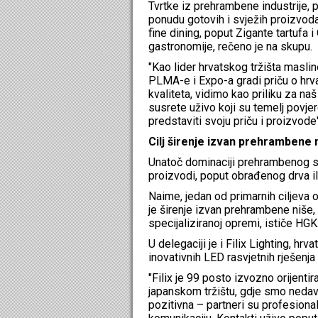
Tvrtke iz prehrambene industrije, 
ponudu gotovih i svježih proizvoda 
fine dining, poput Zigante tartufa 
gastronomije, rečeno je na skupu.
"Kao lider hrvatskog tržišta masl
PLMA-e i Expo-a gradi priču o hrvat
kvaliteta, vidimo kao priliku za n
susrete uživo koji su temelj povje
predstaviti svoju priču i proizvode"
Cilj širenje izvan prehrambene niš
Unatoč dominaciji prehrambenog sek
proizvodi, poput obrađenog drva ili
Naime, jedan od primarnih ciljeva
je širenje izvan prehrambene niše, 
specijaliziranoj opremi, ističe HGK
U delegaciji je i Filix Lighting, hrv
inovativnih LED rasvjetnih rješenj
"Filix je 99 posto izvozno orijenti
japanskom tržištu, gdje smo nedavn
pozitivna – partneri su profesiona