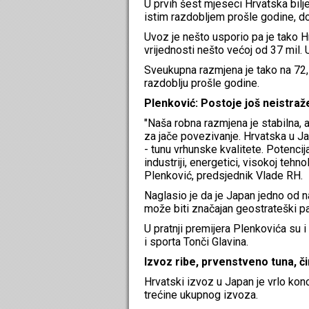
U prvih šest mjeseci Hrvatska bilj
istim razdobljem prošle godine, do
Uvoz je nešto usporio pa je tako H
vrijednosti nešto većoj od 37 mil. 
Sveukupna razmjena je tako na 72,
razdoblju prošle godine.
Plenković: Postoje još neistra
"Naša robna razmjena je stabilna, 
za jače povezivanje. Hrvatska u Ja
- tunu vrhunske kvalitete. Potenci
industriji, energetici, visokoj tehnolo
Plenković, predsjednik Vlade RH.
Naglasio je da je Japan jedno od 
može biti značajan geostrateški pa
U pratnji premijera Plenkovića su 
i sporta Tonči Glavina.
Izvoz ribe, prvenstveno tuna, č
Hrvatski izvoz u Japan je vrlo konce
trećine ukupnog izvoza.