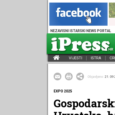
NEZAVISNI ISTARSKI NEWS PORTAL
VIJESTI
ISTRA
CR
iPress - Vijesti iz Istre, Hrvatske i svijeta
Objavljeno:
21. 09 
EXPO 2025
Gospodarsk