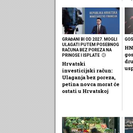
GRAĐANI BI OD 2027. MOGLI
GO
ULAGATI PUTEM POSEBNOG
HN
RAČUNA BEZ POREZA NA
go
PRINOSE I ISPLATE
dr
Hrvatski
usp
investicijski račun:
Ulaganja bez poreza,
petina novca morat će
ostati u Hrvatskoj