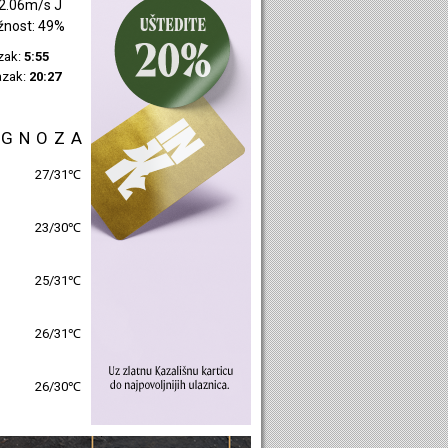
2.06m/s J
žnost: 49%
azak:
5:55
azak:
20:27
OGNOZA
27/31℃
23/30℃
25/31℃
26/31℃
26/30℃