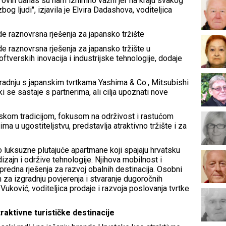
 ovih danas su nam iznimno važni jer na kraju svakog
og ljudi", izjavila je Elvira Dadashova, voditeljica
de raznovrsna rješenja za japansko tržište
de raznovrsna rješenja za japansko tržište u
ftverskih inovacija i industrijske tehnologije, dodaje
adnju s japanskim tvrtkama Yashima & Co., Mitsubishi
 se sastaje s partnerima, ali cilja upoznati nove
kom tradicijom, fokusom na održivost i rastućom
ma u ugostiteljstvu, predstavlja atraktivno tržište i za
luksuzne plutajuće apartmane koji spajaju hrvatsku
izajn i održive tehnologije. Njihova mobilnost i
edna rješenja za razvoj obalnih destinacija. Osobni
za izgradnju povjerenja i stvaranje dugoročnih
 Vuković, voditeljica prodaje i razvoja poslovanja tvrtke
aktivne turističke destinacije