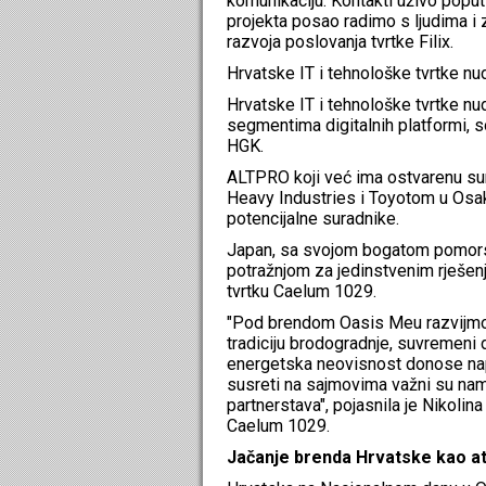
komunikaciju. Kontakti uživo poput
projekta posao radimo s ljudima i zb
razvoja poslovanja tvrtke Filix.
Hrvatske IT i tehnološke tvrtke nu
Hrvatske IT i tehnološke tvrtke nu
segmentima digitalnih platformi, so
HGK.
ALTPRO koji već ima ostvarenu sur
Heavy Industries i Toyotom u Osaki
potencijalne suradnike.
Japan, sa svojom bogatom pomors
potražnjom za jedinstvenim rješenji
tvrtku Caelum 1029.
"Pod brendom Oasis Meu razvijmo 
tradiciju brodogradnje, suvremeni d
energetska neovisnost donose napr
susreti na sajmovima važni su nam 
partnerstava", pojasnila je Nikolina
Caelum 1029.
Jačanje brenda Hrvatske kao atr