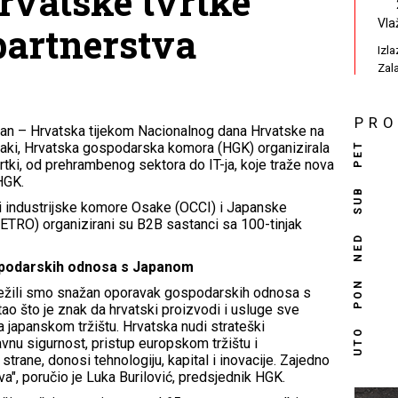
rvatske tvrtke
Vla
partnerstva
Izl
Zal
PR
an – Hrvatska tijekom Nacionalnog dana Hrvatske na
PET
saki, Hrvatska gospodarska komora (HGK) organizirala
vrtki, od prehrambenog sektora do IT-ja, koje traže nova
 HGK.
SUB
 industrijske komore Osake (OCCI) i Japanske
JETRO) organizirani su B2B sastanci sa 100-tinjak
NED
spodarskih odnosa s Japanom
PON
lježili smo snažan oporavak gospodarskih odnosa s
o što je znak da hrvatski proizvodi i usluge sve
 japanskom tržištu. Hrvatska nudi strateški
UTO
avnu sigurnost, pristup europskom tržištu i
trane, donosi tehnologiju, kapital i inovacije. Zajedno
", poručio je Luka Burilović, predsjednik HGK.