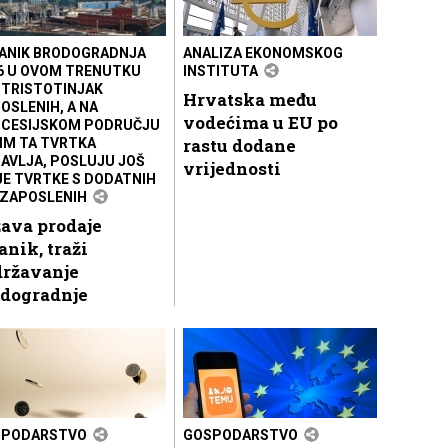
ANIK BRODOGRADNJA
ANALIZA EKONOMSKOG
6 U OVOM TRENUTKU
INSTITUTA
 TRISTOTINJAK
Hrvatska među
OSLENIH, A NA
vodećima u EU po
CESIJSKOM PODRUČJU
rastu dodane
IM TA TVRTKA
AVLJA, POSLUJU JOŠ
vrijednosti
JE TVRTKE S DODATNIH
 ZAPOSLENIH
ava prodaje
anik, traži
državanje
odogradnje
SPODARSTVO
GOSPODARSTVO