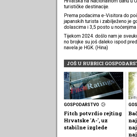
Hrvatska na Nacionalnom danu u Osa
turističke destinacije.
Prema podacima e-Visitora do poče
japanskih turista i zabilježeno je 
dolascima i 3,5 posto u noćenjima 
Tijekom 2024. došlo nam je sveukup
no brojke su još daleko ispod pred
navela je HGK. (Hina)
JOŠ U RUBRICI GOSPODAR
GOSPODARSTVO
GO
Fitch potvrdio rejting
Bač
Hrvatske 'A-', uz
naj
stabilne izglede
naj
na