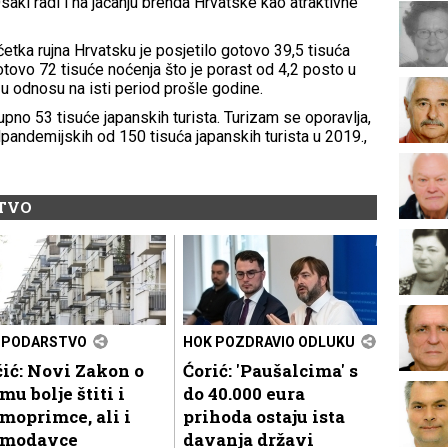
ki radi i na jačanju brenda Hrvatske kao atraktivne
tka rujna Hrvatsku je posjetilo gotovo 39,5 tisuća
gotovo 72 tisuće noćenja što je porast od 4,2 posto u
u odnosu na isti period prošle godine.
no 53 tisuće japanskih turista. Turizam se oporavlja,
pandemijskih od 150 tisuća japanskih turista u 2019.,
STVO
SPODARSTVO
HOK POZDRAVIO ODLUKU
ić: Novi Zakon o
Ćorić: 'Paušalcima' s
mu bolje štiti i
do 40.000 eura
moprimce, ali i
prihoda ostaju ista
jmodavce
davanja državi