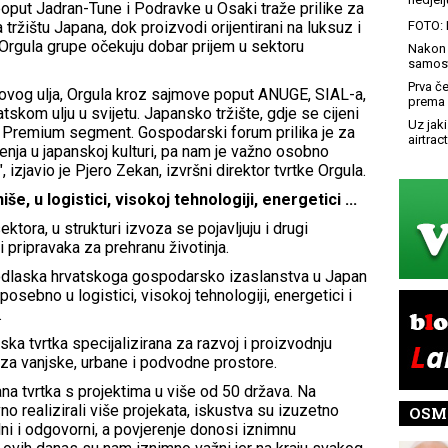
poput Jadran-Tune i Podravke u Osaki traže prilike za
tržištu Japana, dok proizvodi orijentirani na luksuz i
FOTO: 
i Orgula grupe očekuju dobar prijem u sektoru
Nakon 
samost
Prva č
inovog ulja, Orgula kroz sajmove poput ANUGE, SIAL-a,
prema 
skom ulju u svijetu. Japansko tržište, gdje se cijeni
Uz jaki
aš Premium segment. Gospodarski forum prilika je za
airtract
renja u japanskoj kulturi, pa nam je važno osobno
, izjavio je Pjero Zekan, izvršni direktor tvrtke Orgula.
e, u logistici, visokoj tehnologiji, energetici ...
tora, u strukturi izvoza se pojavljuju i drugi
 pripravaka za prehranu životinja.
 odlaska hrvatskoga gospodarsko izaslanstva u Japan
posebno u logistici, visokoj tehnologiji, energetici i
.
atska tvrtka specijalizirana za razvoj i proizvodnju
a za vanjske, urbane i podvodne prostore.
rana tvrtka s projektima u više od 50 država. Na
o realizirali više projekata, iskustva su izuzetno
OSM
lni i odgovorni, a povjerenje donosi iznimnu