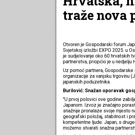
Hrvatska, h
traže nova 
Otvoren je Gospodarski forum Jap
Svjetskoj izložbi EXPO 2025. u O
je sudjelovanje oko 60 hrvatskih t
partnerstva, priopćio je u nedjelju
Uz pomoć partnera, Gospodarske i
organizacije za vanjsku trgovinu (
japanskih poduzetnika.
Burilović: Snažan oporavak go
"U prvoj polovici ove godine zabi
Japanom. Izvoz je značajno porasta
snažnije pronalaze svoje mjesto na
geografski položaj, stabilnost i pr
kompetentne ljude. Japan, s druge s
možemo stvarati snažna partnerstva