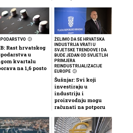
SPODARSTVO
ŽELIMO DA SE HRVATSKA
INDUSTRIJA VRATI U
B: Rast hrvatskog
SVJETSKE TRENDOVE I DA
spodarstva u
BUDE JEDAN OD SVIJETLIH
ugom kvartalu
PRIMJERA
REINDUSTRIJALIZACIJE
orava na 1,6 posto
EUROPE
Šušnjar: Svi koji
investiraju u
industriju i
proizvodnju mogu
računati na potporu