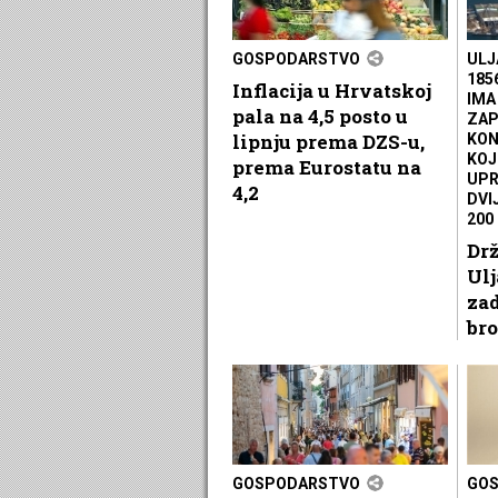
GOSPODARSTVO
ULJ
185
Inflacija u Hrvatskoj
IMA
pala na 4,5 posto u
ZAP
lipnju prema DZS-u,
KON
KOJ
prema Eurostatu na
UPR
4,2
DVI
200
Drž
Ulj
za
br
GOSPODARSTVO
GO