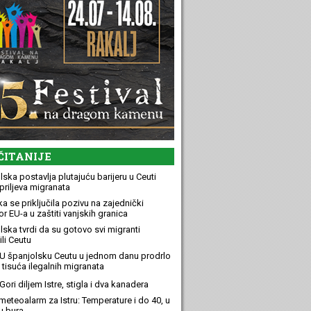
ČITANIJE
ska postavlja plutajuću barijeru u Ceuti
priljeva migranata
a se priključila pozivu na zajednički
r EU-a u zaštiti vanjskih granica
lska tvrdi da su gotovo svi migranti
li Ceutu
U španjolsku Ceutu u jednom danu prodrlo
 tisuća ilegalnih migranata
ori diljem Istre, stigla i dva kanadera
meteoalarm za Istru: Temperature i do 40, u
u bura