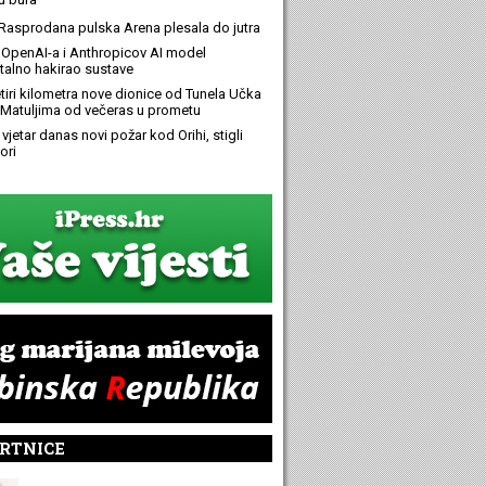
Rasprodana pulska Arena plesala do jutra
OpenAI-a i Anthropicov AI model
alno hakirao sustave
etiri kilometra nove dionice od Tunela Učka
Matuljima od večeras u prometu
 vjetar danas novi požar kod Orihi, stigli
ori
RTNICE