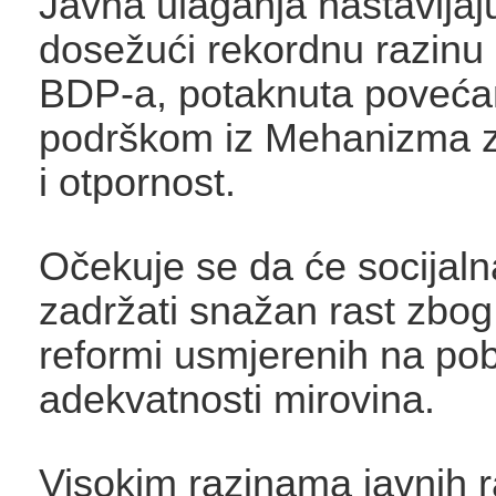
Javna ulaganja nastavljaju
dosežući rekordnu razinu 
BDP-a, potaknuta poveć
podrškom iz Mehanizma 
i otpornost.
Očekuje se da će socijal
zadržati snažan rast zbog
reformi usmjerenih na pob
adekvatnosti mirovina.
Visokim razinama javnih 