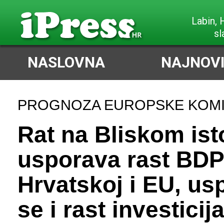
Poreč,
slabi Sjeve
NASLOVNA
NAJNOVI
PROGNOZA EUROPSKE KOMI
Rat na Bliskom is
usporava rast BDP
Hrvatskoj i EU, us
se i rast investicij