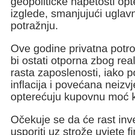
geopolitičke napetosti opte
izglede, smanjujući ugl
potražnju.
Ove godine privatna potro
bi ostati otporna zbog real
rasta zaposlenosti, iako 
inflacija i povećana neizv
opterećuju kupovnu moć 
Očekuje se da će rast inve
usporiti uz strože uvjete fi