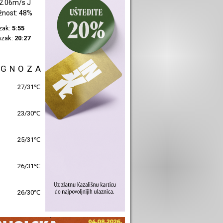
2.06m/s J
žnost: 48%
azak:
5:55
azak:
20:27
OGNOZA
27/31℃
23/30℃
25/31℃
26/31℃
26/30℃