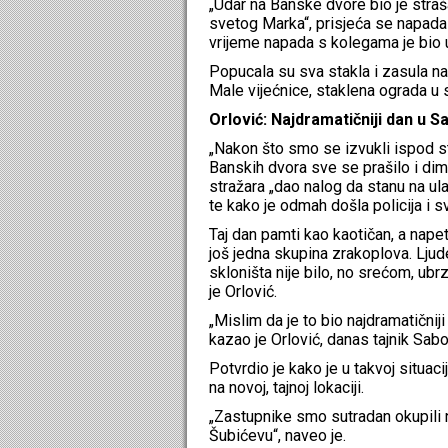
„Udar na Banske dvore bio je straša
svetog Marka“, prisjeća se napada
vrijeme napada s kolegama je bio 
Popucala su sva stakla i zasula na
Male vijećnice, staklena ograda u 
Orlović: Najdramatičniji dan u S
„Nakon što smo se izvukli ispod sta
Banskih dvora sve se prašilo i dimi
stražara „dao nalog da stanu na ul
te kako je odmah došla policija i 
Taj dan pamti kao kaotičan, a nape
još jedna skupina zrakoplova. Ljud
skloništa nije bilo, no srećom, ubr
je Orlović.
„Mislim da je to bio najdramatičnij
kazao je Orlović, danas tajnik Sabo
Potvrdio je kako je u takvoj situac
na novoj, tajnoj lokaciji.
„Zastupnike smo sutradan okupili 
Šubićevu“, naveo je.