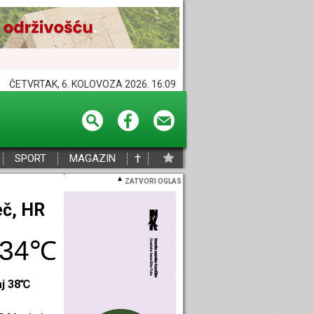
ČETVRTAK, 6. KOLOVOZA 2026. 16:09
†
SPORT
MAGAZIN
ZATVORI OGLAS
eč, HR
34℃
aj 38℃