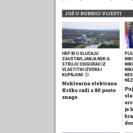
JOŠ U RUBRICI VIJESTI
HEP BI U SLUČAJU
PLE
ZAUSTAVLJANJA NEK-A
NIK
STRUJU OSIGURAO IZ
NIK
VLASTITIH IZVORA I
NIK
KUPNJOM
NES
NEZ
Nuklearna elektrana
Puj
Krško radi s 80 posto
sla
snage
src
je 
bra
do