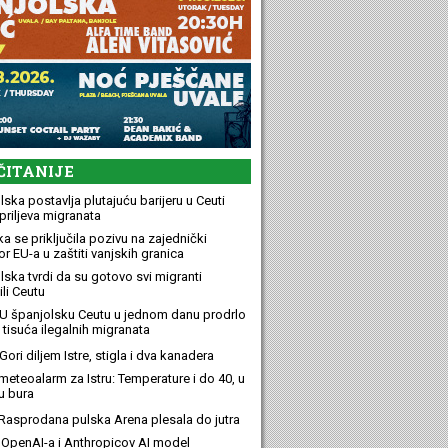
ČITANIJE
ska postavlja plutajuću barijeru u Ceuti
priljeva migranata
a se priključila pozivu na zajednički
r EU-a u zaštiti vanjskih granica
lska tvrdi da su gotovo svi migranti
li Ceutu
U španjolsku Ceutu u jednom danu prodrlo
 tisuća ilegalnih migranata
ori diljem Istre, stigla i dva kanadera
meteoalarm za Istru: Temperature i do 40, u
u bura
Rasprodana pulska Arena plesala do jutra
OpenAI-a i Anthropicov AI model