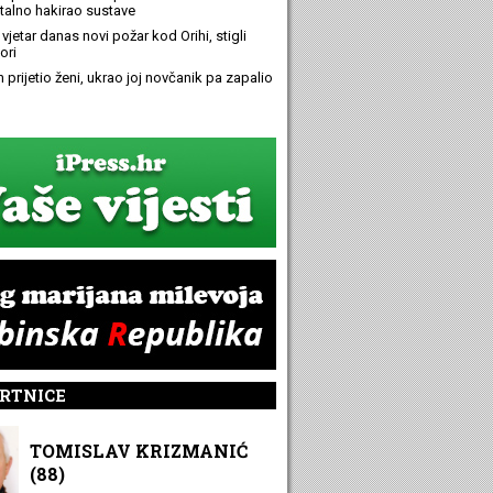
alno hakirao sustave
 vjetar danas novi požar kod Orihi, stigli
ori
n prijetio ženi, ukrao joj novčanik pa zapalio
RTNICE
TOMISLAV KRIZMANIĆ
(88)