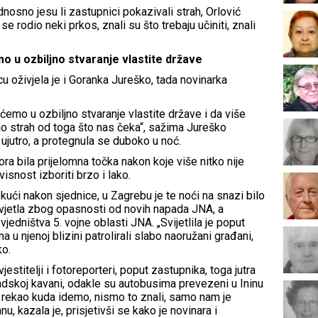
nosno jesu li zastupnici pokazivali strah, Orlović
e rodio neki prkos, znali su što trebaju učiniti, znali
mo u ozbiljno stvaranje vlastite države
u oživjela je i Goranka Jureško, tada novinarka
ećemo u ozbiljno stvaranje vlastite države i da više
o strah od toga što nas čeka“, sažima Jureško
 ujutro, a protegnula se duboko u noć.
ora bila prijelomna točka nakon koje više nitko nije
snost izboriti brzo i lako.
 kući nakon sjednice, u Zagrebu je te noći na snazi bilo
vjetla zbog opasnosti od novih napada JNA, a
edništva 5. vojne oblasti JNA. „Svijetlila je poput
u njenoj blizini patrolirali slabo naoružani građani,
ko.
estitelji i fotoreporteri, poput zastupnika, toga jutra
radskoj kavani, odakle su autobusima prevezeni u Ininu
e rekao kuda idemo, nismo to znali, samo nam je
 kazala je, prisjetivši se kako je novinara i