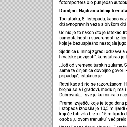
fotoreportera bio pun jedan autobu
Domljan: Najdramatičniji trenuta
Tog utorka, 8. listopada, kasno na
državnopravnih veza s bivšom drž
Učinio je to nakon što je istekao 
samostalnosti i suverenosti iz lip
koja je bezuspješno nastojala jugo
Sjednica u Ininoj zgradi održavala 
hrvatske povijesti“, konstatirao 
„Još od vremena turskih zuluma, Sabo
sama ta činjenica dovoljno govori k
pripadaju“, istaknuo je.
Ratni kaos širio se razoružanom H
brojna sela i gradovi, među njima i
Dubrovnik…., sve je kulminiralo n
Prema izvješću koje je toga dana p
listopada iznosila je 10,5 milijard
koji će biti vrlo brzo i 15 milijardi
osoba „u ovom trenutku“ već prela