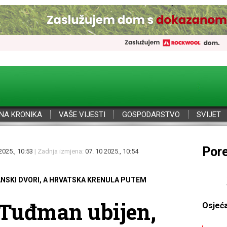
NA KRONIKA
VAŠE VIJESTI
GOSPODARSTVO
SVIJET
Por
2025., 10:53
| Zadnja izmjena:
07. 10 2025., 10:54
BANSKI DVORI, A HRVATSKA KRENULA PUTEM
e Tuđman ubijen,
Osjeć