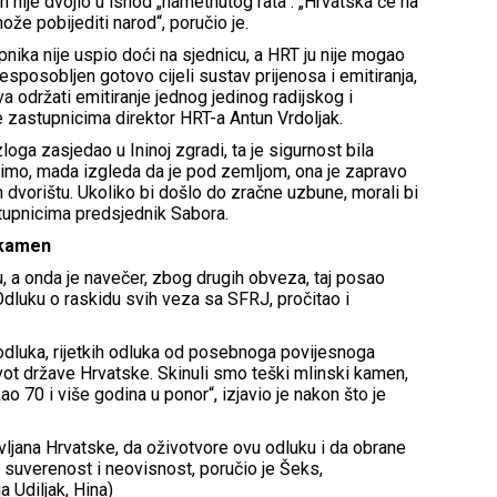
n nije dvojio u ishod „nametnutog rata“. „Hrvatska će na
 može pobijediti narod“, poručio je.
upnika nije uspio doći na sjednicu, a HRT ju nije mogao
nesposobljen gotovo cijeli sustav prijenosa i emitiranja,
a održati emitiranje jednog jedinog radijskog i
e zastupnicima direktor HRT-a Antun Vrdoljak.
oga zasjedao u Ininoj zgradi, ta je sigurnost bila
azimo, mada izgleda da je pod zemljom, ona je zapravo
 dvorištu. Ukoliko bi došlo do zračne uzbune, morali bi
stupnicima predsjednik Sabora.
 kamen
u, a onda je navečer, zbog drugih obveza, taj posao
Odluku o raskidu svih veza sa SFRJ, pročitao i
 odluka, rijetkih odluka od posebnoga povijesnoga
vot države Hrvatske. Skinuli smo teški mlinski kamen,
vukao 70 i više godina u ponor“, izjavio je nakon što je
vljana Hrvatske, da oživotvore ovu odluku i da obrane
 suverenost i neovisnost, poručio je Šeks,
a Udiljak, Hina)