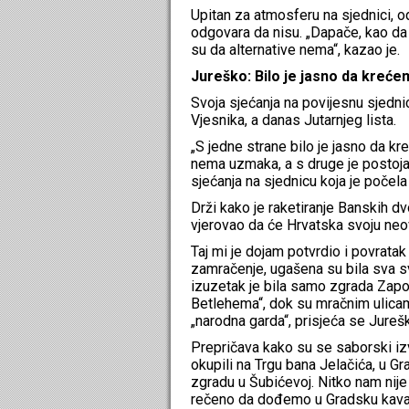
Upitan za atmosferu na sjednici, od
odgovara da nisu. „Dapače, kao da s
su da alternative nema“, kazao je.
Jureško: Bilo je jasno da kreće
Svoja sjećanja na povijesnu sjednic
Vjesnika, a danas Jutarnjeg lista.
„S jedne strane bilo je jasno da kr
nema uzmaka, a s druge je postoja
sjećanja na sjednicu koja je počela
Drži kako je raketiranje Banskih dv
vjerovao da će Hrvatska svoju neovi
Taj mi je dojam potvrdio i povratak
zamračenje, ugašena su bila sva s
izuzetak je bila samo zgrada Zapovj
Betlehema“, dok su mračnim ulicama 
„narodna garda“, prisjeća se Jureš
Prepričava kako su se saborski izvj
okupili na Trgu bana Jelačića, u G
zgradu u Šubićevoj. Nitko nam nij
rečeno da dođemo u Gradsku kavanu,