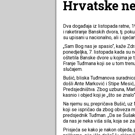
Hrvatske ne 
Dva događaja iz listopada ratne, 
i raketiranje Banskih dvora, tj. po
su upisani u nacionalno, ali i sjeć
„Sam Bog nas je spasio“, kaže Zdr
ponedjeljka, 7. listopada kada su 
oštetila Banske dvore u kojima je t
Franje Tuđmana koji se u tom trenu
slučajem.
Bušić, bliska Tuđmanova suradnica
došli Ante Marković i Stipe Mesić
Predsjedništva. Zbog uzbuna, Marko
kasnio i objed koji je „što se znalo“
Na njemu su, prepričava Bušić, uz M
koji se ispričao da zbog obveza mor
predsjednik Tuđman. „Da se Šušak 
da nas je neka viša sila, koja se z
Prisjeća se kako je nakon objeda,