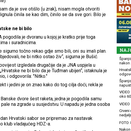
te).
am da je sve otišlo (u zrak), nisam mogla otvoriti
gnula činila se kao dim, činilo se da sve gori. Bilo je
tske ne bi bilo
ogodila je dvoranu u kojoj je kratko prije toga
ima i suradnicima.
NAJ
je sigurno točno rekao gdje smo bili, oni su imali plan.
jedovali, ne bi nitko ostao živ“, sigurna je Bušić.
Španjol
nakon 
povijest izgledala drugačije da je JNA uspjela u
Hrvatsk
Hrvatske ne bi bilo da je Tuđman ubijen“, istaknula je
odgovo
io, i odgovorila: "Nitko."
Španjo
kt i jedini je on znao kako do tog cilja doći, rekla je
napusti
VIDEO 
oko 60
 Banske dvore šest raketa, jedna je pogodila samu
 su pale na zgrade u susjedstvu. U napadu je jedna osoba
VIDEO G
Crveni 
nedjelj
aj dan Hrvatski sabor se pripremao za nastavak
FOTO: 
pio klub vladajućeg HDZ-a.
Nakon 