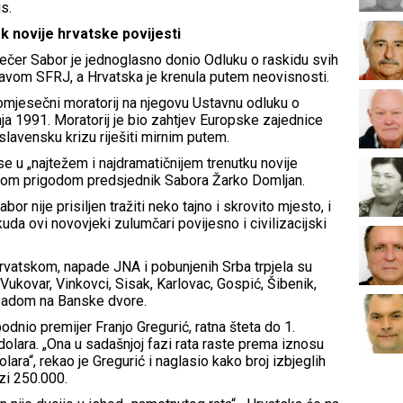
s.
k novije hrvatske povijesti
večer Sabor je jednoglasno donio Odluku o raskidu svih
avom SFRJ, a Hrvatska je krenula putem neovisnosti.
tromjesečni moratorij na njegovu Ustavnu odluku o
nja 1991. Moratorij je bio zahtjev Europske zajednice
slavensku krizu riješiti mirnim putem.
se u „najtežem i najdramatičnijem trenutku novije
je tom prigodom predsjednik Sabora Žarko Domljan.
r nije prisiljen tražiti neko tajno i skrovito mjesto, i
uda ovi novovjeki zulumčari povijesno i civilizacijski
rvatskom, napade JNA i pobunjenih Srba trpjela su
 Vukovar, Vinkovci, Sisak, Karlovac, Gospić, Šibenik,
apadom na Banske dvore.
odnio premijer Franjo Gregurić, ratna šteta do 1.
i dolara. „Ona u sadašnjoj fazi rata raste prema iznosu
 dolara“, rekao je Gregurić i naglasio kako broj izbjeglih
zi 250.000.