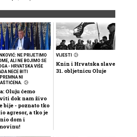
NKOVIĆ: NE PRIJETIMO
VIJESTI
OME, ALI NE BOJIMO SE
Knin i Hrvatska slave
OGA - HRVATSKA VIŠE
31. obljetnicu Oluje
ADA NEĆE BITI
PREMNA NI
AŠTIĆENA.
a: Oluju ćemo
viti dok nam živo
e bije - poznato tko
bio agresor, a tko je
nio dom i
movinu!