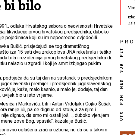
bi bilo
Vla
Izl
Zal
1991., odluka Hrvatskog sabora o neovisnosti Hrvatske
kušaj likvidacije prvog hrvatskog predsjednika, duboko
anje pojedinaca koji su im neposredno svjedočili.
PR
avka Bušić, prisjećajući se tog dramatičnog
PET
nešto iza 15 sati dva zrakoplova JNA raketirala i teško
ada bila i rezidencija prvog hrvatskog predsjednika dr.
tku nalazio u zgradi i koji je smrt izbjegao pukim
SUB
, podsjeća da su taj dan na sastanak s predsjednikom
NED
, jugoslavenski premijer i predsjednik jugoslavenskog
vić je, kaže, malo kasnio, a malo je, dodaje, taj dan
, uvijek bio u isto vrijeme.
PON
esića i Markovića, bili i Antun Vrdoljak i Gojko Šušak
a ranije ići, pa se dignuo od stola, a za njim i
UTO
nije dignuo, da smo mi ostali još …, duboko vjerujem
a mene zove Bog, spasila“, kazala je Bušić.
 ponovno oglašena zračna uzbuna, no da se u takvim