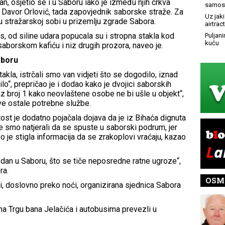
n, osjetio se i u Saboru iako je između njih crkva
samost
 Davor Orlović, tada zapovjednik saborske straže. Za
Uz jaki
u stražarskoj sobi u prizemlju zgrade Sabora.
airtract
s, od siline udara popucala su i stropna stakla kod
Puljani
kuću
saborskom kafiću i niz drugih prozora, naveo je.
aboru
kla, istrčali smo van vidjeti što se dogodilo, iznad
lo“, prepričao je i dodao kako je dvojici saborskih
az broj 1 kako neovlaštene osobe ne bi ušle u objekt“,
sve ostale potrebne službe.
tost je dodatno pojačala dojava da je iz Bihaća dignuta
e smo natjerali da se spuste u saborski podrum, jer
zo je stigla informacija da se zrakoplovi vraćaju, kazao
i dan u Saboru, što se tiče neposredne ratne ugroze“,
ra.
OSM
iji, doslovno preko noći, organizirana sjednica Sabora
na Trgu bana Jelačića i autobusima prevezli u