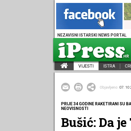
NEZAVISNI ISTARSKI NEWS PORTAL
VIJESTI
ISTRA
CR
iPress - Vijesti iz Istre, Hrvatske i svijeta
Objavljeno:
07. 10 
PRIJE 34 GODINE RAKETIRANI SU 
NEOVISNOSTI
Bušić: Da j