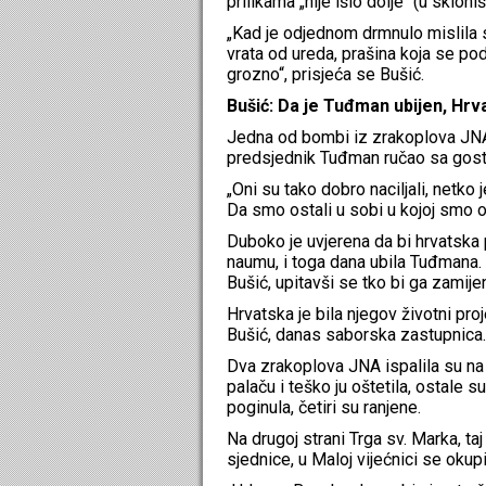
prilikama „nije išlo dolje“ (u skloniš
„Kad je odjednom drmnulo mislila s
vrata od ureda, prašina koja se podi
grozno“, prisjeća se Bušić.
Bušić: Da je Tuđman ubijen, Hrva
Jedna od bombi iz zrakoplova JNA p
predsjednik Tuđman ručao sa gost
„Oni su tako dobro naciljali, netko 
Da smo ostali u sobi u kojoj smo ob
Duboko je uvjerena da bi hrvatska 
naumu, i toga dana ubila Tuđmana. „
Bušić, upitavši se tko bi ga zamijen
Hrvatska je bila njegov životni proje
Bušić, danas saborska zastupnica.
Dva zrakoplova JNA ispalila su na
palaču i teško ju oštetila, ostale
poginula, četiri su ranjene.
Na drugoj strani Trga sv. Marka, t
sjednice, u Maloj vijećnici se oku