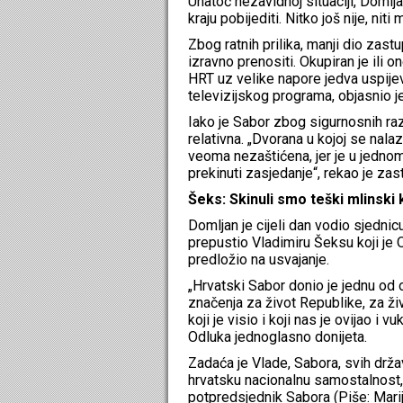
Unatoč nezavidnoj situaciji, Domlja
kraju pobijediti. Nitko još nije, niti
Zbog ratnih prilika, manji dio zast
izravno prenositi. Okupiran je ili o
HRT uz velike napore jedva uspijev
televizijskog programa, objasnio j
Iako je Sabor zbog sigurnosnih razl
relativna. „Dvorana u kojoj se nal
veoma nezaštićena, jer je u jednom
prekinuti zasjedanje“, rekao je za
Šeks: Skinuli smo teški mlinski
Domljan je cijeli dan vodio sjednic
prepustio Vladimiru Šeksu koji je 
predložio na usvajanje.
„Hrvatski Sabor donio je jednu od
značenja za život Republike, za ži
koji je visio i koji nas je ovijao i 
Odluka jednoglasno donijeta.
Zadaća je Vlade, Sabora, svih drža
hrvatsku nacionalnu samostalnost,
potpredsjednik Sabora (Piše: Marij