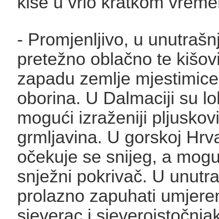
kiše u vrlo kratkom vrem
- Promjenljivo, u unutrašnj
pretežno oblačno te kišov
zapadu zemlje mjestimice
oborina. U Dalmaciji su l
mogući izraženiji pljuskovi
grmljavina. U gorskoj Hrv
očekuje se snijeg, a moguć
snježni pokrivač. U unutra
prolazno zapuhati umjeren
sjeverac i sjeveroistočnja