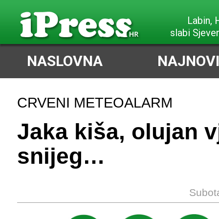
Labin,
slabi Sjeve
NASLOVNA
NAJNOVI
CRVENI METEOALARM
Jaka kiša, olujan v
snijeg…
Subota