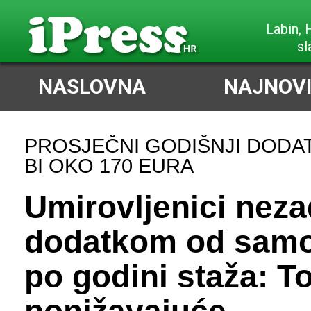
Poreč,
slabi I
NASLOVNA
NAJNOVI
PROSJEČNI GODIŠNJI DODAT
BI OKO 170 EURA
Umirovljenici neza
dodatkom od samo
po godini staža: To