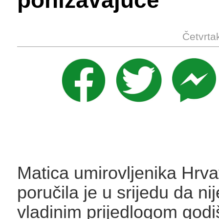
ponižavajuće
Četvrta
Matica umirovljenika Hrva
poručila je u srijedu da ni
vladinim prijedlogom godi